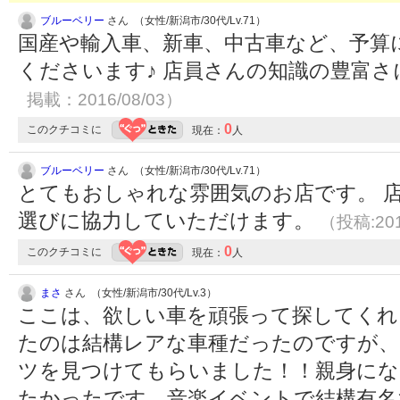
ブルーベリー
さん （女性/新潟市/30代/Lv.71）
国産や輸入車、新車、中古車など、予算
くださいます♪ 店員さんの知識の豊富さ
掲載：2016/08/03）
0
このクチコミに
現在：
人
ブルーベリー
さん （女性/新潟市/30代/Lv.71）
とてもおしゃれな雰囲気のお店です。 
選びに協力していただけます。
（投稿:201
0
このクチコミに
現在：
人
まさ
さん （女性/新潟市/30代/Lv.3）
ここは、欲しい車を頑張って探してくれ
たのは結構レアな車種だったのですが、
ツを見つけてもらいました！！親身に
たかったです。音楽イベントで結構有名