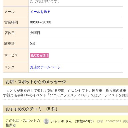
だければ幸いです。
メール
メールを送る
営業時間
09:00～20:00
店休日
火曜日
駐車場
5台
サービス
リンク
お店のホームページ
お店・スポットからのメッセージ
「人と人が車を通して楽しく繋がる空間」がコンセプト。国産車・輸入車の新車
す!誰でも参加OKのイベント「ソニックフェスティバル」ではアーティストをお
おすすめのクチコミ （
5
件）
このお店・スポットの
ジャッキ さん （女性//20代）
(投稿：2009/05/29 掲載
推薦者