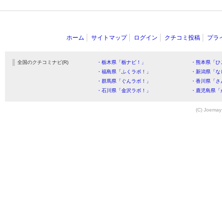
ホーム
サイトマップ
ログイン
クチコミ投稿
プラ
全国のクチコミナビ(R)
・栃木県「栃ナビ！」
・熊本県「ひ
・福島県「ふくラボ！」
・新潟県「な
・群馬県「ぐんラボ！」
・香川県「さ
・石川県「金沢ラボ！」
・鹿児島県「
(C) Joemay