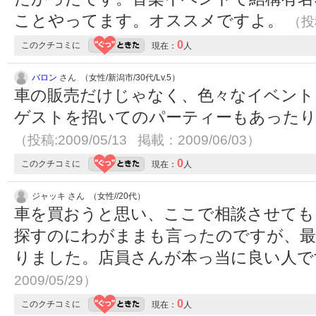
ことやってます。オススメですよ。
（投稿
0
このクチコミに
現在：
人
バロン
さん （女性/新潟市/30代/Lv.5）
車の販売だけじゃなく、色々なイベント
ゲストを招いてのパーティーもあった
（投稿:2009/05/13 掲載：2009/06/03）
0
このクチコミに
現在：
人
ジャッキ さん （女性//20代）
車を買おうと思い、ここで相談させても
探すのにわがままも言ったのですが、最
りました。店員さんが本っ当に良い人
2009/05/29）
0
このクチコミに
現在：
人