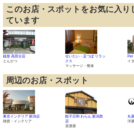
このお店・スポットをお気に入り
ています
銭形 高田分店
せいたい・足つぼ リラッ
Per
とんかつ
クス
イ
マッサージ・整体
周辺のお店・スポット
東京インテリア 新潟店
餃子日和 わらん 新潟西
丸屋
雑貨・インテリア
店
洋
居酒屋