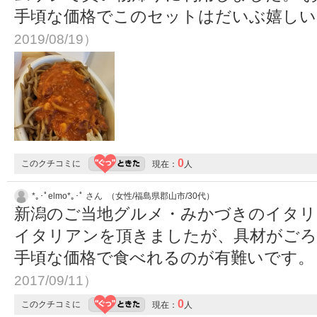
手頃な価格でこのセットはだいぶ嬉し
2019/08/19）
0
このクチコミに
現在：
人
*｡･ﾟelmo*｡･ﾟ さん （女性/福島県郡山市/30代）
新潟のご当地グルメ・みかづきのイタリ
イタリアンを頂きましたが、具材がごろ
手頃な価格で食べれるのが有難いです
2017/09/11）
0
このクチコミに
現在：
人