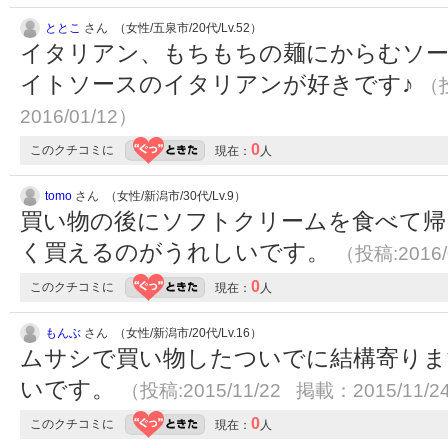
ととこ
さん （女性/五泉市/20代/Lv.52）
イタリアン、もちもちの麺にからむソー
イトソースのイタリアンが好きです♪
（投
2016/01/12）
0
このクチコミに
現在：
人
tomo
さん （女性/新潟市/30代/Lv.9）
買い物の後にソフトクリームを食べて帰
く買えるのがうれしいです。
（投稿:2016/
0
このクチコミに
現在：
人
もんぶ
さん （女性/新潟市/20代/Lv.16）
ムサシで買い物したついでに結構寄りま
いです。
（投稿:2015/11/22 掲載：2015/11/2
0
このクチコミに
現在：
人