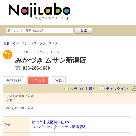
何食べる
ファミレス・ファーストフード
ミカヅキ ムサシニイガタテン
みかづき ムサシ新潟店
025-286-9600
基本情報
クチコミ
写真
クチコミを書く
チェックイン
じぶんのお気に入り:
メモ:
みんなのお気に入り:
新潟市中央区姥ヶ山45-1
住所
スーパーセンタームサシ新潟店内