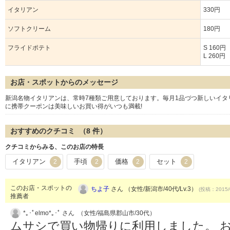
イタリアン
330円
ソフトクリーム
180円
フライドポテト
S 160円
L 260円
お店・スポットからのメッセージ
新潟名物イタリアンは、常時7種類ご用意しております。毎月1品づつ新しいイタ
に携帯クーポンは美味しいお買い得がいつも満載!
おすすめのクチコミ （
8
件）
クチコミからみる、このお店の特長
イタリアン
手頃
価格
セット
2
2
2
2
このお店・スポットの
ちよ子
さん （女性/新潟市/40代/Lv.3）
(投稿：2015/
推薦者
*｡･ﾟelmo*｡･ﾟ さん （女性/福島県郡山市/30代）
ムサシで買い物帰りに利用しました。 