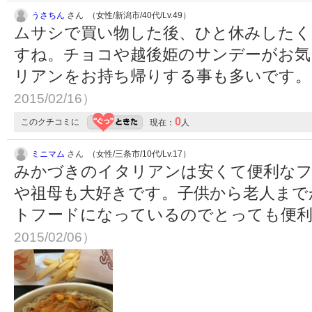
うさちん
さん （女性/新潟市/40代/Lv.49）
ムサシで買い物した後、ひと休みしたく
すね。チョコや越後姫のサンデーがお気
リアンをお持ち帰りする事も多いです
2015/02/16）
0
このクチコミに
現在：
人
ミニマム
さん （女性/三条市/10代/Lv.17）
みかづきのイタリアンは安くて便利なフ
や祖母も大好きです。子供から老人まで
トフードになっているのでとっても便
2015/02/06）