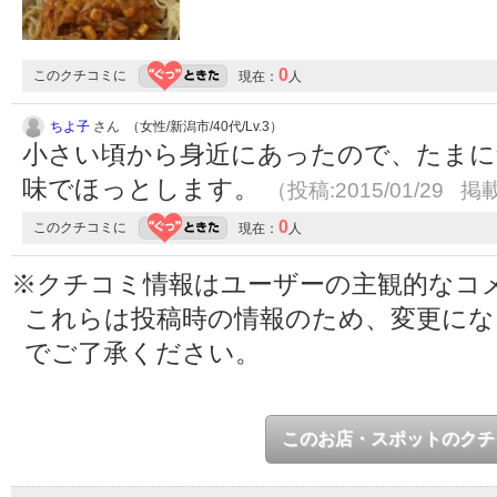
0
このクチコミに
現在：
人
ちよ子
さん （女性/新潟市/40代/Lv.3）
小さい頃から身近にあったので、たまに
味でほっとします。
（投稿:2015/01/29 掲載
0
このクチコミに
現在：
人
※クチコミ情報はユーザーの主観的なコ
これらは投稿時の情報のため、変更に
でご了承ください。
このお店・スポットのクチ