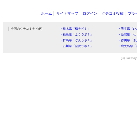
ホーム
サイトマップ
ログイン
クチコミ投稿
プラ
全国のクチコミナビ(R)
・栃木県「栃ナビ！」
・熊本県「ひ
・福島県「ふくラボ！」
・新潟県「な
・群馬県「ぐんラボ！」
・香川県「さ
・石川県「金沢ラボ！」
・鹿児島県「
(C) Joemay