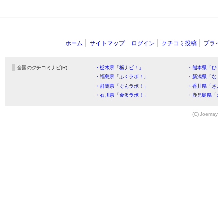
ホーム
サイトマップ
ログイン
クチコミ投稿
プラ
全国のクチコミナビ(R)
・栃木県「栃ナビ！」
・熊本県「ひ
・福島県「ふくラボ！」
・新潟県「な
・群馬県「ぐんラボ！」
・香川県「さ
・石川県「金沢ラボ！」
・鹿児島県「
(C) Joemay