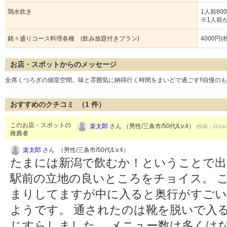
鶏水炊き
1人前80
※1人前
銘々盛りコース料理各種 (飲み放題付きプラン)
4000円(
お店・スポットからのメッセージ
全席くつろぎの個室空間。味と雰囲気に納得行く時間をまいどで過ごす!!自慢のも
おすすめのクチコミ （
1
件）
このお店・スポットの
楽太郎
さん （男性/三条市/50代/Lv.4）
(投稿：2014/
推薦者
楽太郎
さん （男性/三条市/50代/Lv.4）
たまには新潟で飲むか！ということで出
駅前の立地の良いところをチョイス。 
まりしてますが中に入ると奥行がすごい
ようです。 通されたのは靴を脱いで入
じすらしました。 メニュー数は多くは