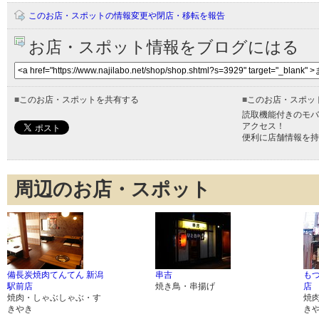
このお店・スポットの情報変更や閉店・移転を報告
お店・スポット情報をブログにはる
■
このお店・スポットを共有する
■
このお店・スポッ
読取機能付きのモバ
アクセス！
便利に店舗情報を持
周辺のお店・スポット
備長炭焼肉てんてん 新潟
串吉
もつ
駅前店
焼き鳥・串揚げ
店
焼肉・しゃぶしゃぶ・す
焼
きやき
き