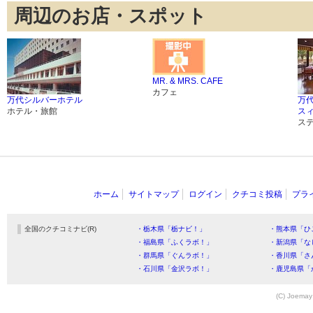
周辺のお店・スポット
MR. & MRS. CAFE
カフェ
万代シルバーホテル
万
ホテル・旅館
ス
ス
ホーム
サイトマップ
ログイン
クチコミ投稿
プラ
全国のクチコミナビ(R)
・栃木県「栃ナビ！」
・熊本県「ひ
・福島県「ふくラボ！」
・新潟県「な
・群馬県「ぐんラボ！」
・香川県「さ
・石川県「金沢ラボ！」
・鹿児島県「
(C) Joemay