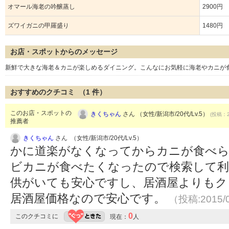
オマール海老の吟醸蒸し
2900円
ズワイガニの甲羅盛り
1480円
お店・スポットからのメッセージ
新鮮で大きな海老＆カニが楽しめるダイニング。こんなにお気軽に海老やカニが
おすすめのクチコミ （
1
件）
このお店・スポットの
きくちゃん
さん （女性/新潟市/20代/Lv.5）
(投稿：2
推薦者
きくちゃん
さん （女性/新潟市/20代/Lv.5）
かに道楽がなくなってからカニが食べら
ビカニが食べたくなったので検索して利
供がいても安心ですし、居酒屋よりもク
居酒屋価格なので安心です。
（投稿:2015/
0
このクチコミに
現在：
人