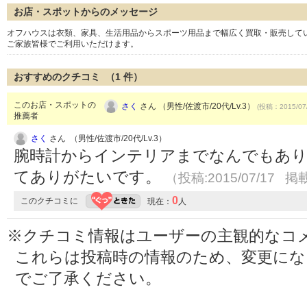
お店・スポットからのメッセージ
オフハウスは衣類、家具、生活用品からスポーツ用品まで幅広く買取・販売して
ご家族皆様でご利用いただけます。
おすすめのクチコミ （
1
件）
このお店・スポットの
さく
さん （男性/佐渡市/20代/Lv.3）
(投稿：2015/07
推薦者
さく
さん （男性/佐渡市/20代/Lv.3）
腕時計からインテリアまでなんでもあり
てありがたいです。
（投稿:2015/07/17 掲載
0
このクチコミに
現在：
人
※クチコミ情報はユーザーの主観的なコ
これらは投稿時の情報のため、変更に
でご了承ください。