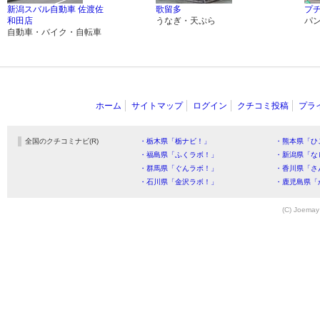
新潟スバル自動車 佐渡佐
歌留多
プ
和田店
うなぎ・天ぷら
パ
自動車・バイク・自転車
ホーム
サイトマップ
ログイン
クチコミ投稿
プラ
全国のクチコミナビ(R)
・栃木県「栃ナビ！」
・熊本県「ひ
・福島県「ふくラボ！」
・新潟県「な
・群馬県「ぐんラボ！」
・香川県「さ
・石川県「金沢ラボ！」
・鹿児島県「
(C) Joemay