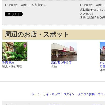
■
このお店・スポットを共有する
■
このお店・スポッ
読取機能付きのモバ
アクセス！
便利に店舗情報を持
周辺のお店・スポット
割烹 東忠
原信 西小千谷店
ク
割烹・懐石料理
食品
野
洋
ホーム
サイトマップ
ログイン
クチコミ投稿
プラ