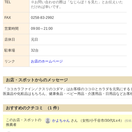
TEL
※お問い合わせの際は「なじらぼ！を見た」とお伝えいた
だければ幸いです。
FAX
0258-83-2992
営業時間
09:00～21:00
店休日
元日
駐車場
32台
リンク
お店のホームページ
お店・スポットからのメッセージ
「ココカラファイン／クスリのコダマ」はお客様のココロとカラダを元気にする
医薬品や化粧品はもちろん、健康食品・ベビー用品・介護用品・日用品などお客
おすすめのクチコミ （
1
件）
このお店・スポットの
かよちゃん
さん （女性/小千谷市/30代/Lv.4）
(投稿：
推薦者