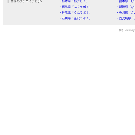
全国のクチコミナビ(R)
・栃木県「栃ナビ！」
・熊本県「ひ
・福島県「ふくラボ！」
・新潟県「な
・群馬県「ぐんラボ！」
・香川県「さ
・石川県「金沢ラボ！」
・鹿児島県「
(C) Joemay