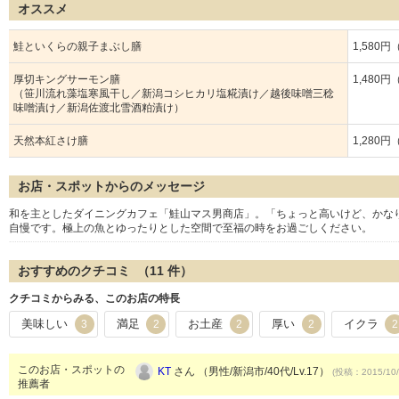
オススメ
鮭といくらの親子まぶし膳
1,580
厚切キングサーモン膳
1,480
（笹川流れ藻塩寒風干し／新潟コシヒカリ塩糀漬け／越後味噌三稔
味噌漬け／新潟佐渡北雪酒粕漬け）
天然本紅さけ膳
1,280
お店・スポットからのメッセージ
和を主としたダイニングカフェ「鮭山マス男商店」。「ちょっと高いけど、かな
自慢です。極上の魚とゆったりとした空間で至福の時をお過ごしください。
おすすめのクチコミ （
11
件）
クチコミからみる、このお店の特長
美味しい
満足
お土産
厚い
イクラ
3
2
2
2
2
このお店・スポットの
KT
さん （男性/新潟市/40代/Lv.17）
(投稿：2015/10/
推薦者