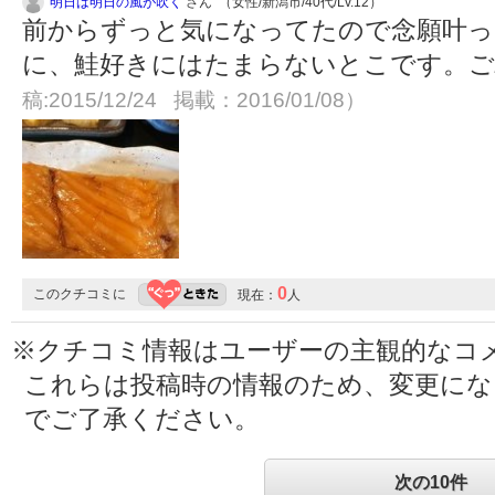
明日は明日の風が吹く
さん （女性/新潟市/40代/Lv.12）
前からずっと気になってたので念願叶っ
に、鮭好きにはたまらないとこです。
稿:2015/12/24 掲載：2016/01/08）
0
このクチコミに
現在：
人
※クチコミ情報はユーザーの主観的なコ
これらは投稿時の情報のため、変更に
でご了承ください。
次の10件