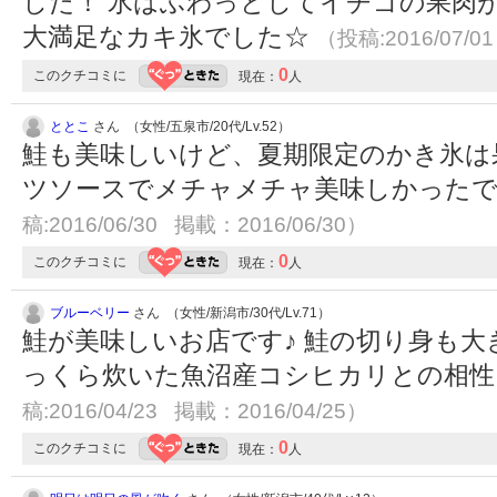
した！ 氷はふわっとしてイチゴの果肉
大満足なカキ氷でした☆
（投稿:2016/07/0
0
このクチコミに
現在：
人
ととこ
さん （女性/五泉市/20代/Lv.52）
鮭も美味しいけど、夏期限定のかき氷は
ツソースでメチャメチャ美味しかった
稿:2016/06/30 掲載：2016/06/30）
0
このクチコミに
現在：
人
ブルーベリー
さん （女性/新潟市/30代/Lv.71）
鮭が美味しいお店です♪ 鮭の切り身も大
っくら炊いた魚沼産コシヒカリとの相
稿:2016/04/23 掲載：2016/04/25）
0
このクチコミに
現在：
人