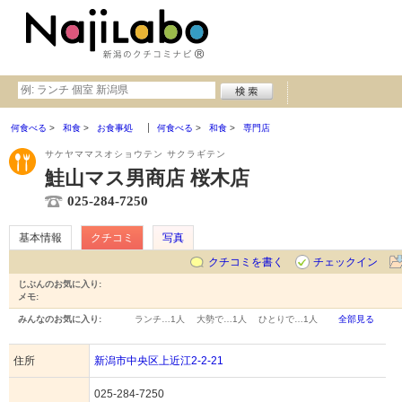
何食べる
和食
お食事処
何食べる
和食
専門店
サケヤママスオショウテン サクラギテン
鮭山マス男商店 桜木店
025-284-7250
基本情報
クチコミ
写真
クチコミを書く
チェックイン
じぶんのお気に入り:
メモ:
みんなのお気に入り:
ランチ…
1人
大勢で…
1人
ひとりで…
1人
全部見る
住所
新潟市中央区上近江2-2-21
025-284-7250