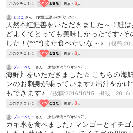
0
このクチコミに
現在：
人
ととこ
さん （女性/五泉市/20代/Lv.52）
天然本紅鮭善をいただきました～！鮭は
どよくてとっても美味しかったです♪そ
した！(*^^*)また食べたいな～♪
（投稿:201
0
このクチコミに
現在：
人
ブルーベリー
さん （女性/新潟市/30代/Lv.71）
海鮮丼をいただきました☆ こちらの海
ンのお刺身が乗っています♪ 出汁をか
もできます♪
（投稿:2016/10/15 掲載：2016/1
0
このクチコミに
現在：
人
ブルーベリー
さん （女性/新潟市/30代/Lv.71）
カキ氷を食べました♪ マンゴーとイチ