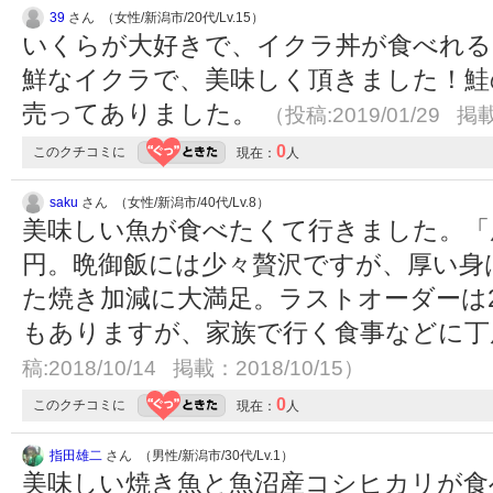
39
さん （女性/新潟市/20代/Lv.15）
いくらが大好きで、イクラ丼が食べれる
鮮なイクラで、美味しく頂きました！鮭
売ってありました。
（投稿:2019/01/29 掲載
0
このクチコミに
現在：
人
saku
さん （女性/新潟市/40代/Lv.8）
美味しい魚が食べたくて行きました。「厚
円。晩御飯には少々贅沢ですが、厚い身
た焼き加減に大満足。ラストオーダーは2
もありますが、家族で行く食事などに
稿:2018/10/14 掲載：2018/10/15）
0
このクチコミに
現在：
人
指田雄二
さん （男性/新潟市/30代/Lv.1）
美味しい焼き魚と魚沼産コシヒカリが食