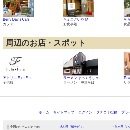
Berry Day’s Cafe
ちょこざいや 結
そ
カフェ
お食事処
食
周辺のお店・スポット
アトリエ Fulu Fulu
ラーメン まっくうしゃ
Tot
子供服
ラーメン・中華そば
リ
ホーム
サイトマップ
ログイン
クチコミ投稿
プラ
全国のクチコミナビ(R)
・栃木県「栃ナビ！」
・熊本県「ひ