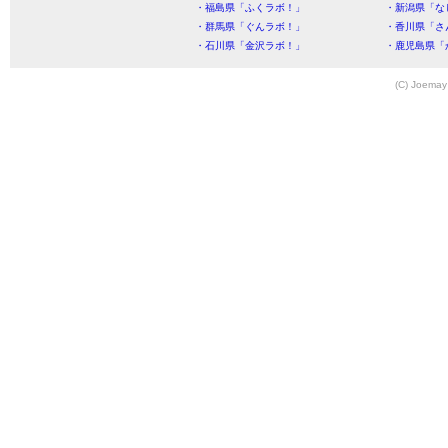
・福島県「ふくラボ！」
・新潟県「な
・群馬県「ぐんラボ！」
・香川県「さ
・石川県「金沢ラボ！」
・鹿児島県「
(C) Joemay