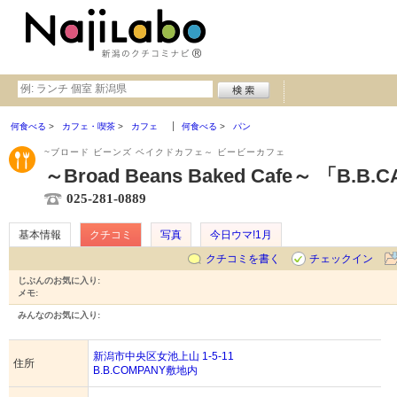
何食べる
カフェ・喫茶
カフェ
何食べる
パン
~ブロード ビーンズ ベイクドカフェ～ ビービーカフェ
～Broad Beans Baked Cafe～ 「B.B.
025-281-0889
基本情報
クチコミ
写真
今日ウマ!1月
クチコミを書く
チェックイン
じぶんのお気に入り:
メモ:
みんなのお気に入り:
新潟市中央区女池上山 1-5-11
住所
B.B.COMPANY敷地内