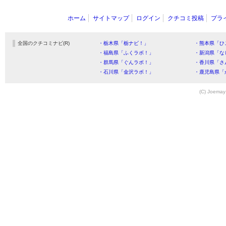
ホーム
サイトマップ
ログイン
クチコミ投稿
プラ
全国のクチコミナビ(R)
・栃木県「栃ナビ！」
・熊本県「ひ
・福島県「ふくラボ！」
・新潟県「な
・群馬県「ぐんラボ！」
・香川県「さ
・石川県「金沢ラボ！」
・鹿児島県「
(C) Joemay