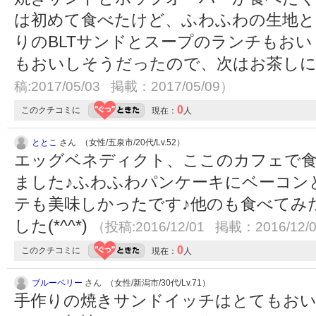
は初めて食べたけど、ふわふわの生地と
りのBLTサンドとスープのランチもお
もおいしそうだったので、次はお茶し
稿:2017/05/03 掲載：2017/05/09）
0
このクチコミに
現在：
人
ととこ
さん （女性/五泉市/20代/Lv.52）
エッグベネディクト、ここのカフェで
ました♪ふわふわパンケーキにベーコン
テも美味しかったです♪他のも食べてみ
した(*^^*)
（投稿:2016/12/01 掲載：2016/12/
0
このクチコミに
現在：
人
ブルーベリー
さん （女性/新潟市/30代/Lv.71）
手作りの焼きサンドイッチはとてもおい