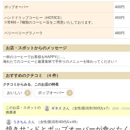
ポップオーバー
400円
ハンドドリップコーヒー（HOT/ICE）
450円
※常時6～7種類のコーヒー豆をご用意いたしております。
ベリーベリーグラノーラ
480円
お店・スポットからのメッセージ
一杯のコーヒーでお客様をHAPPYに…。
淹れたてのコーヒーと厳選食材で手作りのメニューを味わってください！
おすすめのクチコミ （
4
件）
クチコミからみる、このお店の特長
おいしい
ポップオーバー
3
2
このお店・スポットの
ギネス
さん （女性/新潟市/30代/Lv.7）
(投稿：2016/
推薦者
うさちん
さん （女性/新潟市/40代/Lv.49）
焼きサンドとポップオーバーが食べたく