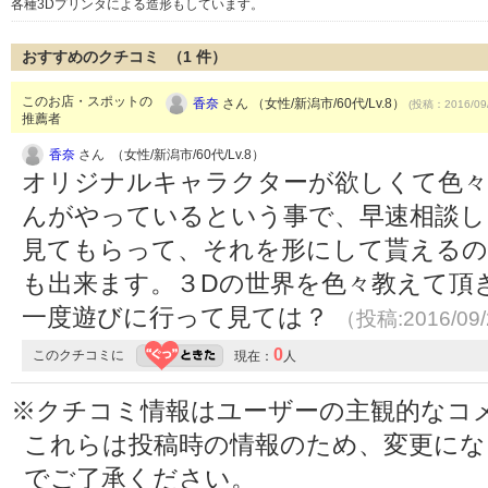
各種3Dプリンタによる造形もしています。
おすすめのクチコミ （
1
件）
このお店・スポットの
香奈
さん （女性/新潟市/60代/Lv.8）
(投稿：2016/09
推薦者
香奈
さん （女性/新潟市/60代/Lv.8）
オリジナルキャラクターが欲しくて色々
んがやっているという事で、早速相談し
見てもらって、それを形にして貰えるの
も出来ます。３Dの世界を色々教えて頂
一度遊びに行って見ては？
（投稿:2016/09
0
このクチコミに
現在：
人
※クチコミ情報はユーザーの主観的なコ
これらは投稿時の情報のため、変更に
でご了承ください。