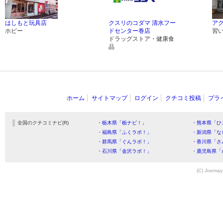
はしもと玩具店
クスリのコダマ 清水フー
アク
ホビー
ドセンター巻店
習
ドラッグストア・健康食
品
ホーム
サイトマップ
ログイン
クチコミ投稿
プラ
全国のクチコミナビ(R)
・栃木県「栃ナビ！」
・熊本県「ひ
・福島県「ふくラボ！」
・新潟県「な
・群馬県「ぐんラボ！」
・香川県「さ
・石川県「金沢ラボ！」
・鹿児島県「
(C) Joemay