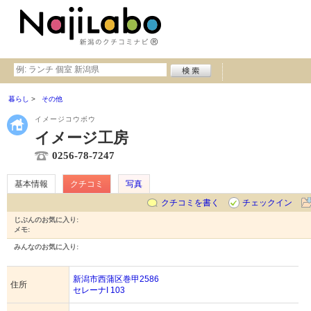
暮らし
その他
イメージコウボウ
イメージ工房
0256-78-7247
基本情報
クチコミ
写真
クチコミを書く
チェックイン
じぶんのお気に入り:
メモ:
みんなのお気に入り:
新潟市西蒲区巻甲2586
住所
セレーナI 103