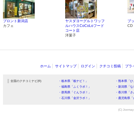
プロント新潟店
ヤスダヨーグルトワッフ
ブ
カフェ
ルハウスCoCoLoフード
CD
コート店
洋菓子
ホーム
サイトマップ
ログイン
クチコミ投稿
プラ
全国のクチコミナビ(R)
・栃木県「栃ナビ！」
・熊本県「ひ
・福島県「ふくラボ！」
・新潟県「な
・群馬県「ぐんラボ！」
・香川県「さ
・石川県「金沢ラボ！」
・鹿児島県「
(C) Joemay