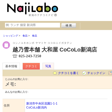
ショッピング
食品
食品
コシノユキホンポ ヤマトヤ ココロニイガタテン
越乃雪本舗 大和屋 CoCoLo新潟店
025-243-7250
基本情報
クチコミ
写真
クチコミを書く
チェックイン
じぶんのお気に入り:
メモ:
みんなのお気に入り:
新潟市中央区花園1-1-1
住所
CoCoLo新潟内