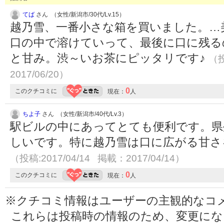
てば
さん （女性/新潟市/30代/Lv.15）
越乃雪、一番小さな箱を買いました。…美味
口の中で溶けていって、最後に口に残る
と甘み。渋～いお茶にピッタリです♪
（投
2017/06/20）
0
このクチコミに
現在：
人
ちよ子
さん （女性/新潟市/40代/Lv.3）
駅ビルの中にあってとても便利です。県
しいです。特に越乃雪は口に広がる甘さ
（投稿:2017/04/14 掲載：2017/04/14）
0
このクチコミに
現在：
人
※クチコミ情報はユーザーの主観的なコ
これらは投稿時の情報のため、変更に