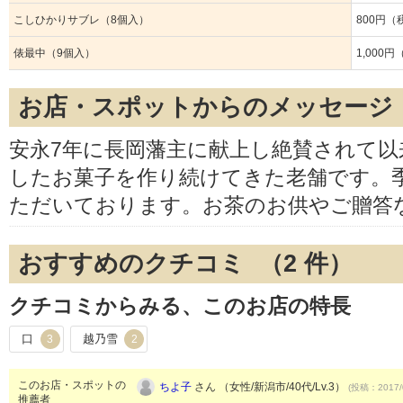
こしひかりサブレ（8個入）
800円（
俵最中（9個入）
1,000
お店・スポットからのメッセージ
安永7年に長岡藩主に献上し絶賛されて以
したお菓子を作り続けてきた老舗です。
ただいております。お茶のお供やご贈答
おすすめのクチコミ （
2
件）
クチコミからみる、このお店の特長
口
越乃雪
3
2
このお店・スポットの
ちよ子
さん （女性/新潟市/40代/Lv.3）
(投稿：2017/
推薦者