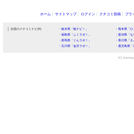
ホーム
サイトマップ
ログイン
クチコミ投稿
プラ
全国のクチコミナビ(R)
・栃木県「栃ナビ！」
・熊本県「ひ
・福島県「ふくラボ！」
・新潟県「な
・群馬県「ぐんラボ！」
・香川県「さ
・石川県「金沢ラボ！」
・鹿児島県「
(C) Joemay