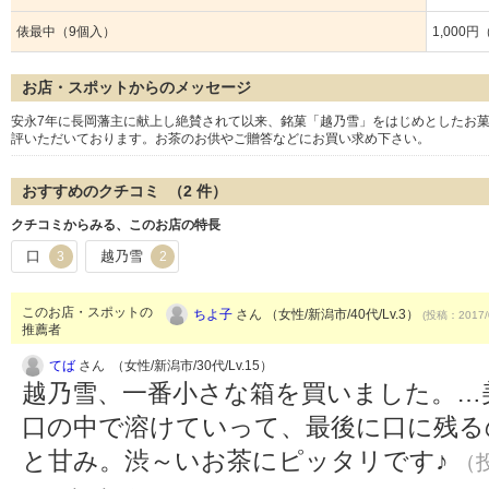
俵最中（9個入）
1,000
お店・スポットからのメッセージ
安永7年に長岡藩主に献上し絶賛されて以来、銘菓「越乃雪」をはじめとしたお
評いただいております。お茶のお供やご贈答などにお買い求め下さい。
おすすめのクチコミ （
2
件）
クチコミからみる、このお店の特長
口
越乃雪
3
2
このお店・スポットの
ちよ子
さん （女性/新潟市/40代/Lv.3）
(投稿：2017/
推薦者
てば
さん （女性/新潟市/30代/Lv.15）
越乃雪、一番小さな箱を買いました。…美味
口の中で溶けていって、最後に口に残る
と甘み。渋～いお茶にピッタリです♪
（投