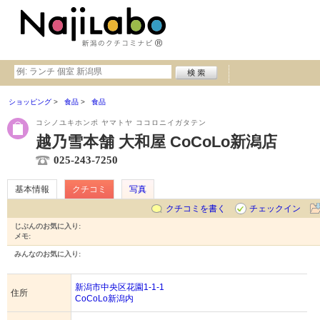
ショッピング
食品
食品
コシノユキホンポ ヤマトヤ ココロニイガタテン
越乃雪本舗 大和屋 CoCoLo新潟店
025-243-7250
基本情報
クチコミ
写真
クチコミを書く
チェックイン
じぶんのお気に入り:
メモ:
みんなのお気に入り:
新潟市中央区花園1-1-1
住所
CoCoLo新潟内