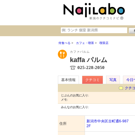
何食べる
カフェ・喫茶
喫茶店
カファパルム
kaffa パルム
025-228-2050
基本情報
クチコミ
写真
今日
クチ
じぶんのお気に入り:
メモ:
みんなのお気に入り:
新潟市中央区古町通6-987
住所
2F