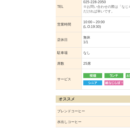
025-228-2050
TEL
※お問い合わせの際は「なじ
だければ幸いです。
10:00～20:00
営業時間
(L.O.19:30)
無休
店休日
1/1
駐車場
なし
席数
25席
サービス
オススメ
ブレンドコーヒー
水出しコーヒー