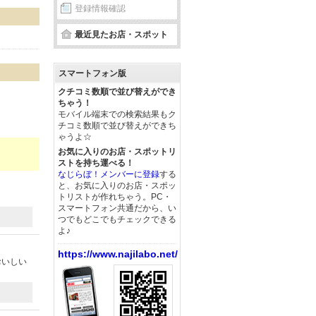
登録情報確認
最近見たお店・スポット
スマートフォン版
クチコミ数順で並び替えができ
ちゃう！
モバイル端末での検索結果もク
チコミ数順で並び替えができち
ゃうよ☆
お気に入りのお店・スポットリ
ストを持ち運べる！
なじらぼ！メンバーに登録
する
と、お気に入りのお店・スポッ
トリストが作れちゃう。PC・
スマートフォン共通だから、い
つでもどこでもチェックできる
よ♪
https://www.najilabo.net/
おいしい