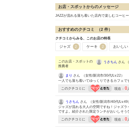
お店・スポットからのメッセージ
JAZZが流れる落ち着いた店内で楽しむコーヒ
おすすめのクチコミ （
2
件）
クチコミからみる、このお店の特長
ジャズ
ケーキ
おいしい
2
2
このお店・スポットの
うさちん
さん （
推薦者
まり
さん （女性/新潟市/30代/Lv.22）
一人でも落ち着いてゆっくりできるカフェで
0
このクチコミに
現在：
うさちん
さん （女性/新潟市/40代/Lv.49
ジャズが流れる大人の空間ですね！ジャズラ
ですよ。紹介された限定ランチがおいしそう
0
このクチコミに
現在：