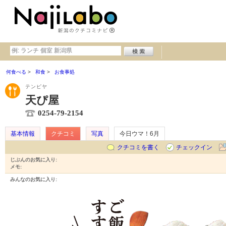
何食べる
和食
お食事処
テンピヤ
天ぴ屋
0254-79-2154
基本情報
クチコミ
写真
今日ウマ！6月
クチコミを書く
チェックイン
じぶんのお気に入り:
メモ:
みんなのお気に入り: