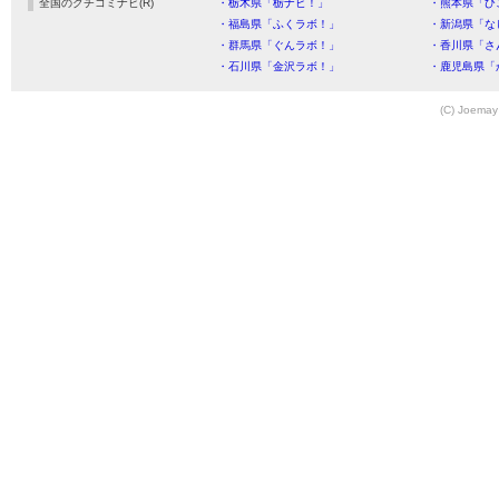
全国のクチコミナビ(R)
・栃木県「栃ナビ！」
・熊本県「ひ
・福島県「ふくラボ！」
・新潟県「な
・群馬県「ぐんラボ！」
・香川県「さ
・石川県「金沢ラボ！」
・鹿児島県「
(C) Joemay