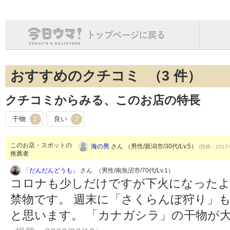
おすすめのクチコミ （
3
件）
クチコミからみる、このお店の特長
干物
良い
2
2
このお店・スポットの
海の男
さん （男性/新潟市/30代/Lv.5）
(投稿：2017/
推薦者
「だんだんどうも」
さん （男性/南魚沼市/70代/Lv.1）
コロナも少しだけですが下火になった
禁物です。 週末に「さくらんぼ狩り」
と思います。 「カナガシラ」の干物が