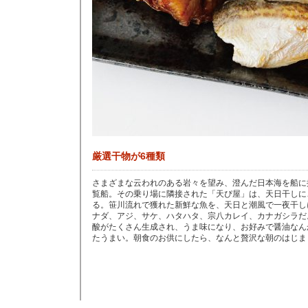
厳選干物が6種類
さまざまな云われのある岩々を望み、澄んだ日本海を船に
覧船。その乗り場に隣接された「天ぴ屋」は、天日干しに
る。笹川流れで獲れた新鮮な魚を、天日と潮風で一夜干し
ナダ、アジ、サケ、ハタハタ、宗八カレイ、カナガシラだ
酸がたくさん生成され、うま味になり、お好みで醤油なん
たうまい。朝食のお供にしたら、なんと贅沢な朝のはじま