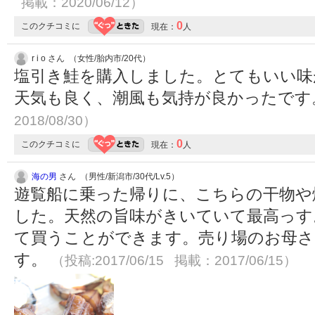
掲載：2020/06/12）
0
このクチコミに
現在：
人
r i o さん （女性/胎内市/20代）
塩引き鮭を購入しました。とてもいい味
天気も良く、潮風も気持が良かったで
2018/08/30）
0
このクチコミに
現在：
人
海の男
さん （男性/新潟市/30代/Lv.5）
遊覧船に乗った帰りに、こちらの干物や
した。天然の旨味がきいていて最高っす
て買うことができます。売り場のお母
す。
（投稿:2017/06/15 掲載：2017/06/15）