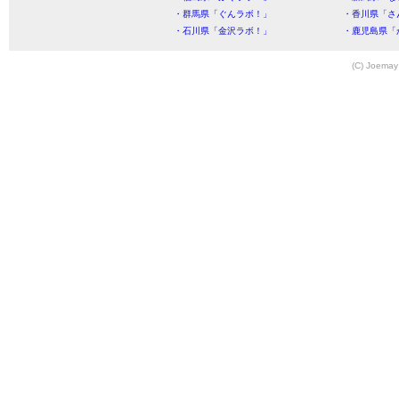
・群馬県「ぐんラボ！」
・香川県「さ
・石川県「金沢ラボ！」
・鹿児島県「
(C) Joemay