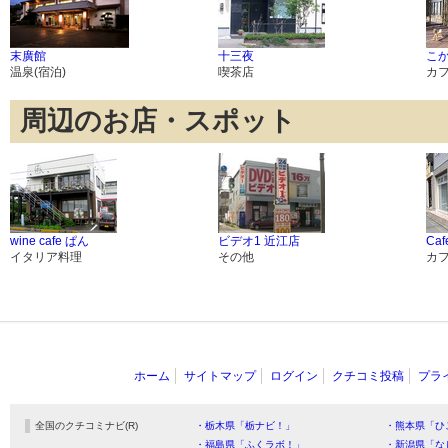
末廣館
十三夜
こか
温泉(宿泊)
喫茶店
カ
周辺のお店・スポット
wine cafe ぱん
ビデオ1 近江店
Ca
イタリア料理
その他
カ
ホーム
サイトマップ
ログイン
クチコミ投稿
プラ
全国のクチコミナビ(R)
・栃木県「栃ナビ！」
・熊本県「ひ
・福島県「ふくラボ！」
・新潟県「な