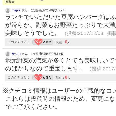
推薦者
maple
さん （女性/新潟市/40代/Lv.27）
ランチでいただいた豆腐ハンバーグは
が滑らか、副菜もお野菜たっぷりで大満
美味しそうでした。
（投稿:2017/12/03 掲載
0
このクチコミに
現在：
人
サッコ
さん （女性/新潟市/30代/Lv.5）
地元野菜の惣菜が多くとても美味しいで
のばかりなので重宝します。
（投稿:2017/
0
このクチコミに
現在：
人
※クチコミ情報はユーザーの主観的なコ
これらは投稿時の情報のため、変更に
でご了承ください。