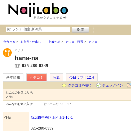
何食べる
お弁当・仕出し
何食べる
カフェ・喫茶
カフェ
ハナナ
hana-na
025-280-0339
基本情報
クチコミ
写真
今日ウマ！12月
クチコミを書く
チェックイン
じぶんのお気に入り:
メモ:
みんなのお気に入り:
行ってみたい！…
1人
住所
新潟市中央区上所上1-16-1
025-280-0339