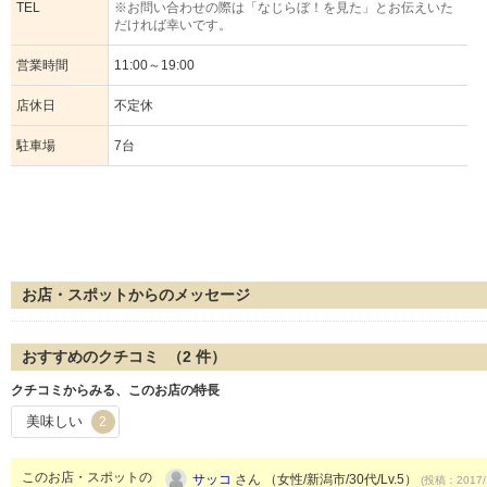
TEL
※お問い合わせの際は「なじらぼ！を見た」とお伝えいた
だければ幸いです。
営業時間
11:00～19:00
店休日
不定休
駐車場
7台
お店・スポットからのメッセージ
おすすめのクチコミ （
2
件）
クチコミからみる、このお店の特長
美味しい
2
このお店・スポットの
サッコ
さん （女性/新潟市/30代/Lv.5）
(投稿：2017/