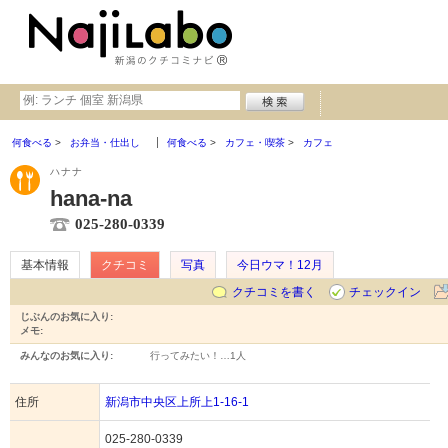
何食べる
お弁当・仕出し
何食べる
カフェ・喫茶
カフェ
ハナナ
hana-na
025-280-0339
基本情報
クチコミ
写真
今日ウマ！12月
クチコミを書く
チェックイン
じぶんのお気に入り:
メモ:
みんなのお気に入り:
行ってみたい！…
1人
住所
新潟市中央区上所上1-16-1
025-280-0339