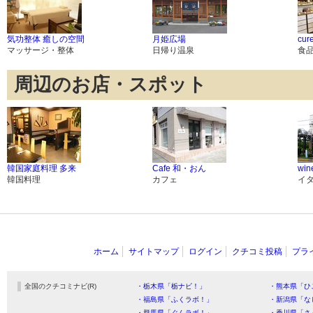
気功整体 癒しの空間
月姫広場
cure
マッサージ・整体
日帰り温泉
食
周辺のお店・スポット
韓国家庭料理 多来
Cafe 和・おん
win
韓国料理
カフェ
イ
ホーム
サイトマップ
ログイン
クチコミ投稿
プラ
全国のクチコミナビ(R)
・栃木県「栃ナビ！」
・熊本県「ひ
・福島県「ふくラボ！」
・新潟県「な
・群馬県「ぐんラボ！」
・香川県「さ