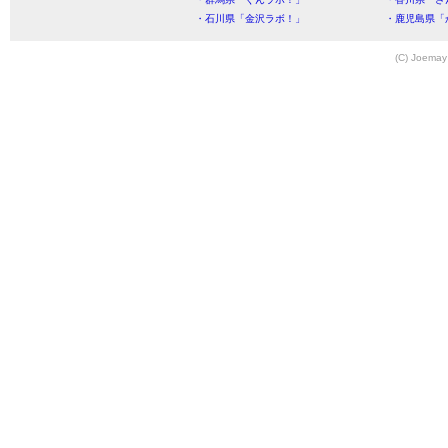
・石川県「金沢ラボ！」
・鹿児島県「
(C) Joemay