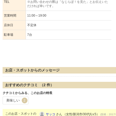
TEL
※お問い合わせの際は「なじらぼ！を見た」とお伝えいた
だければ幸いです。
営業時間
11:00～19:00
店休日
不定休
駐車場
7台
お店・スポットからのメッセージ
おすすめのクチコミ （
2
件）
クチコミからみる、このお店の特長
美味しい
2
このお店・スポットの
サッコ
さん （女性/新潟市/30代/Lv.5）
(投稿：2017/