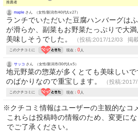
推薦者
maple
さん （女性/新潟市/40代/Lv.27）
ランチでいただいた豆腐ハンバーグは
が滑らか、副菜もお野菜たっぷりで大満
美味しそうでした。
（投稿:2017/12/03 掲載
0
このクチコミに
現在：
人
サッコ
さん （女性/新潟市/30代/Lv.5）
地元野菜の惣菜が多くとても美味しいで
のばかりなので重宝します。
（投稿:2017/
0
このクチコミに
現在：
人
※クチコミ情報はユーザーの主観的なコ
これらは投稿時の情報のため、変更に
でご了承ください。