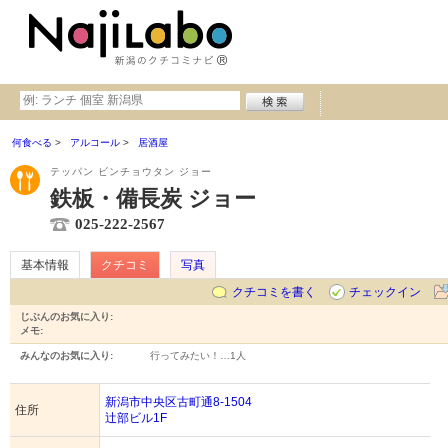
何食べる
アルコール
居酒屋
テッパン ビンチョウタン ジョー
鉄板・備長炭 ジョー
025-222-2567
基本情報
クチコミ
写真
クチコミを書く
チェックイン
じぶんのお気に入り:
メモ:
みんなのお気に入り:
行ってみたい！…
1人
新潟市中央区古町通8-1504
住所
辻部ビル1F