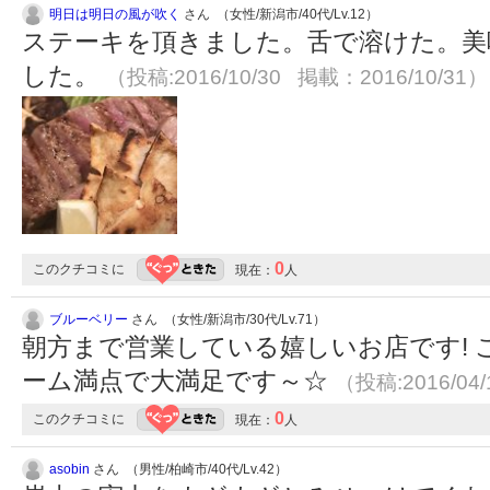
明日は明日の風が吹く
さん （女性/新潟市/40代/Lv.12）
ステーキを頂きました。舌で溶けた。美
した。
（投稿:2016/10/30 掲載：2016/10/31）
0
このクチコミに
現在：
人
ブルーベリー
さん （女性/新潟市/30代/Lv.71）
朝方まで営業している嬉しいお店です!
ーム満点で大満足です～☆
（投稿:2016/04
0
このクチコミに
現在：
人
asobin
さん （男性/柏崎市/40代/Lv.42）