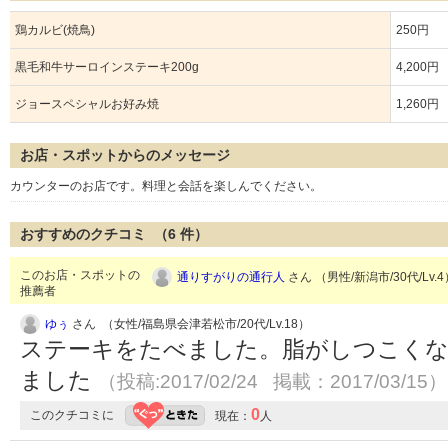
鶏カルビ(焼鳥)
250円
黒毛和牛サーロインステーキ200g
4,200円
ジョースペシャルお好み焼
1,260円
お店・スポットからのメッセージ
カウンターのお店です。料理と会話を楽しんでください。
おすすめのクチコミ （
6
件）
このお店・スポットの
通りすがりの通行人
さん （男性/新潟市/30代/Lv.
推薦者
ゆぅ
さん （女性/福島県会津若松市/20代/Lv.18）
ステーキをたべました。脂がしつこく
ました
（投稿:2017/02/24 掲載：2017/03/15）
0
このクチコミに
現在：
人