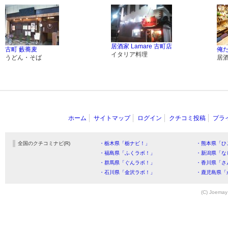
居酒家 Lamare 古町店
古町 藪蕎麦
俺
イタリア料理
うどん・そば
居
ホーム
サイトマップ
ログイン
クチコミ投稿
プラ
全国のクチコミナビ(R)
・栃木県「栃ナビ！」
・熊本県「ひ
・福島県「ふくラボ！」
・新潟県「な
・群馬県「ぐんラボ！」
・香川県「さ
・石川県「金沢ラボ！」
・鹿児島県「
(C) Joemay