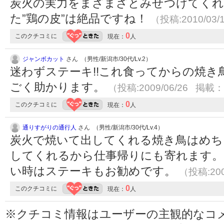
炭火の実力をまざまざとみせつけてくれ
た”鶏の皮”は絶品ですね！
（投稿:2010/03/
0
このクチコミに
現在：
人
ジャンボカット
さん （男性/新潟市/30代/Lv.2）
迷わずステーキ!!これ食ってからの焼き
ごく助かります。
（投稿:2009/06/26 掲載：2
0
このクチコミに
現在：
人
通りすがりの通行人
さん （男性/新潟市/30代/Lv.4）
炭火で焼いて出してくれる焼き鳥はめち
してくれるから仕事帰りにも寄れます。
い時はステーキもお勧めです。
（投稿:200
0
このクチコミに
現在：
人
※クチコミ情報はユーザーの主観的なコ