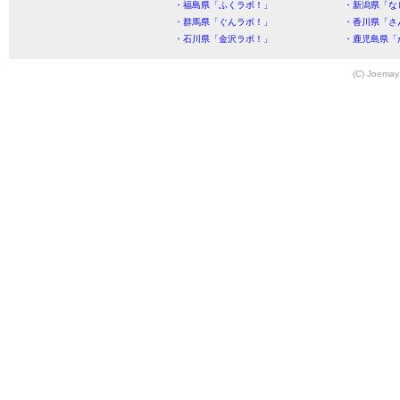
・福島県「ふくラボ！」
・新潟県「な
・群馬県「ぐんラボ！」
・香川県「さ
・石川県「金沢ラボ！」
・鹿児島県「
(C) Joemay