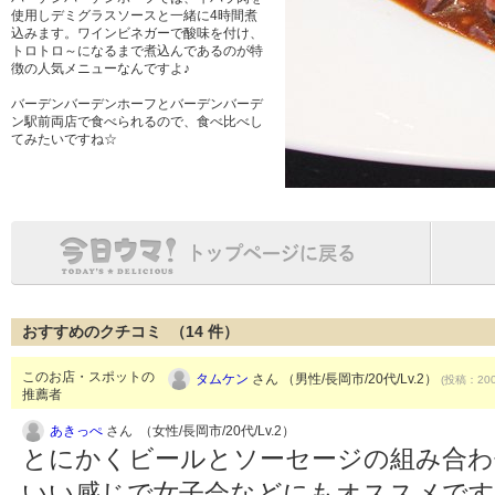
使用しデミグラスソースと一緒に4時間煮
込みます。ワインビネガーで酸味を付け、
トロトロ～になるまで煮込んであるのが特
徴の人気メニューなんですよ♪
バーデンバーデンホーフとバーデンバーデ
ン駅前両店で食べられるので、食べ比べし
てみたいですね☆
おすすめのクチコミ （
14
件）
このお店・スポットの
タムケン
さん （男性/長岡市/20代/Lv.2）
(投稿：200
推薦者
あきっぺ
さん （女性/長岡市/20代/Lv.2）
とにかくビールとソーセージの組み合わ
いい感じで女子会などにもオススメです( ´ 