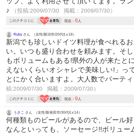
ップ、よく利用させて頂いてます。ラン
♪
（投稿:2009/07/30 掲載：2009/07/30）
0
このクチコミに
現在：
人
Ruby
さん （女性/新潟市/20代/Lv.18）
新潟でも珍しいドイツ料理が食べれるお
い。いつも盛り合わせを頼みます。そし
もボリュームもある!県外の人が来たと
えないくらいオシャレで美味しい!」っ
とにかく合いますよ。大人数でパーティ
稿:2009/07/30 掲載：2009/07/30）
0
このクチコミに
現在：
人
うさこ
さん （女性/新発田市/30代/Lv.14）
何種類ものビールがあるので、ビール好
なんといっても、ソーセージ!!ボリュ