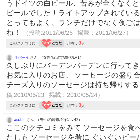
うドイツの白ビール、苦みが全くなくと
ビールでした！ライトアップされている
とってもよく、ランチだけでなく夜ご
ね！
（投稿:2011/06/26 掲載：2011/06/27）
0
このクチコミに
現在：
人
サバーイ
さん （女性/新潟市/30代/Lv.1）
久しぶりにバーデンバーデンに行ってき
お気に入りのお店。 ソーセージの盛り
チーズ入りのソーセージは持ち帰りす
稿:2010/05/23 掲載：2010/05/24）
0
このクチコミに
現在：
人
asobin
さん （男性/柏崎市/40代/Lv.42）
ここのクチコミをみて ソーセージを食
たしも ソーセージを肴に ぐいぐいビー