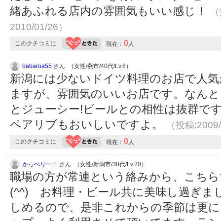
緒あふれる店内の雰囲気もいい感じ！
（
2010/01/26）
0
このクチコミに
現在：
人
babaroa55
さん （女性/燕市/40代/Lv.6）
新潟には少ないドイツ料理のお店で人気
ますが、雰囲気のいいお店です。なんと
とジューシー!ビールとの相性は抜群で
ペアリブもおいしいですよ。
（投稿:2009/
0
このクチコミに
現在：
人
かっぺリーニ
さん （女性/新潟市/30代/Lv.20）
職場の方が常連という絡みから、こちら
(^^) お料理・ビール共に美味し過ぎま
しめるので、是非これからの季節は更に