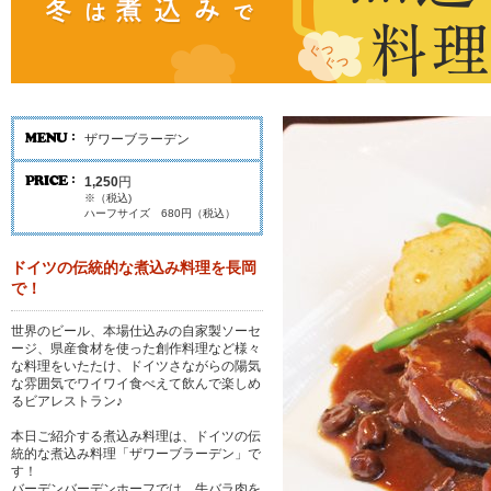
ザワーブラーデン
1,250
円
※（税込)
ハーフサイズ 680円（税込）
ドイツの伝統的な煮込み料理を長岡
で！
世界のビール、本場仕込みの自家製ソーセ
ージ、県産食材を使った創作料理など様々
な料理をいたたけ、ドイツさながらの陽気
な雰囲気でワイワイ食べえて飲んで楽しめ
るビアレストラン♪
本日ご紹介する煮込み料理は、ドイツの伝
統的な煮込み料理「ザワーブラーデン」で
す！
バーデンバーデンホーフでは、牛バラ肉を