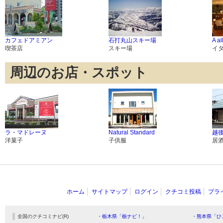
カフェドアミアン
石打丸山スキー場
A a
喫茶店
スキー場
イ
周辺のお店・スポット
ラ・マドレーヌ
Natural Standard
越
洋菓子
子供服
居
ホーム
サイトマップ
ログイン
クチコミ投稿
プラ
全国のクチコミナビ(R)
・栃木県「栃ナビ！」
・熊本県「ひ