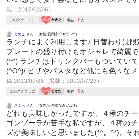
載：2015/02/06）
0
このクチコミに
現在：
人
まめこ
さん （女性/長岡市/30代/Lv.5）
ランチによく利用します♪ 日替わりは
プレートの盛り付けもオシャレで綺麗で
(^^) ランチはドリンクバーもついて
(^O^)/ ピザやパスタなど他にも色々な
稿:2013/07/25 掲載：2013/07/26）
0
このクチコミに
現在：
人
さくら
さん （女性/三条市/20代/Lv.4）
どれも美味しかったですが、４種のチー
ゴンゾーラが苦手な私ですが、４種のチ
ズが美味しいと思いました(*^。^*)。