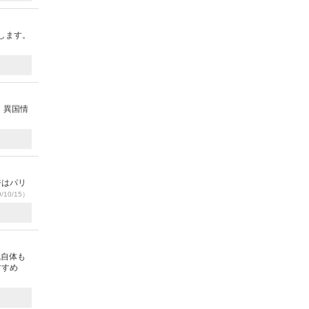
します。
 異国情
ジはパリ
/10/15）
気自体も
すすめ