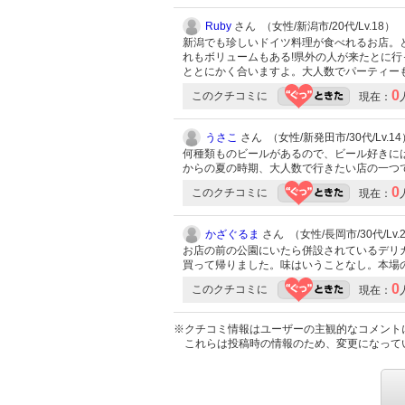
Ruby
さん （女性/新潟市/20代/Lv.18）
新潟でも珍しいドイツ料理が食べれるお店。
れもボリュームもある!県外の人が来たとに行
ととにかく合いますよ。大人数でパーティー
0
このクチコミに
現在：
うさこ
さん （女性/新発田市/30代/Lv.14
何種類ものビールがあるので、ビール好きには
からの夏の時期、大人数で行きたい店の一つ
0
このクチコミに
現在：
かざぐるま
さん （女性/長岡市/30代/Lv.
お店の前の公園にいたら併設されているデリ
買って帰りました。味はいうことなし。本場
0
このクチコミに
現在：
※クチコミ情報はユーザーの主観的なコメント
これらは投稿時の情報のため、変更になって