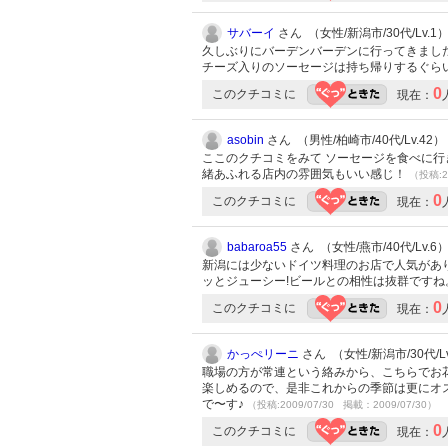
サバーイ
さん （女性/新潟市/30代/Lv.1
久しぶりにバーデンバーデンに行ってきました
チーズ入りのソーセージは持ち帰りするぐら
0
このクチコミに
現在：
asobin
さん （男性/柏崎市/40代/Lv.42）
ここのクチコミをみて ソーセージを食べに行
緒あふれる店内の雰囲気もいい感じ！
（投稿:2
0
このクチコミに
現在：
babaroa55
さん （女性/燕市/40代/Lv.6
新潟には少ないドイツ料理のお店で人気があ
ッとジューシー!ビールとの相性は抜群です
0
このクチコミに
現在：
かっぺリーニ
さん （女性/新潟市/30代/Lv
職場の方が常連という絡みから、こちらでお花
楽しめるので、是非これからの季節は更にオ
で〜す♪
（投稿:2009/07/30 掲載：2009/07/30）
0
このクチコミに
現在：