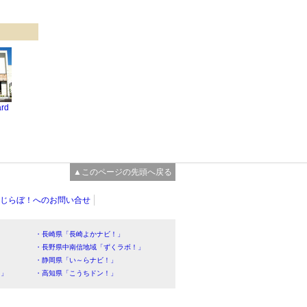
ard
▲このページの先頭へ戻る
じらぼ！へのお問い合せ
・長崎県「長崎よかナビ！」
・長野県中南信地域「ずくラボ！」
・静岡県「い～らナビ！」
！」
・高知県「こうちドン！」