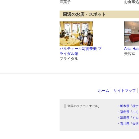
洋菓子
お食事処
周辺のお店・スポット
パルティール写眞夢楽 ブ
Asia Ha
ライダル館
美容室
ブライダル
ホーム
サイトマップ
全国のクチコミナビ(R)
・栃木県「栃ナ
・福島県「ふく
・群馬県「ぐん
・石川県「金沢