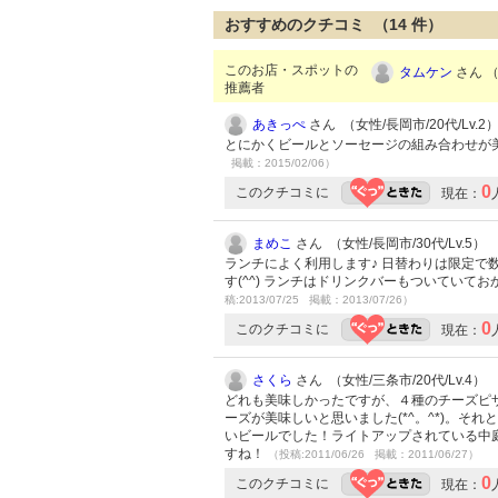
おすすめのクチコミ （
14
件）
このお店・スポットの
タムケン
さん （
推薦者
あきっぺ
さん （女性/長岡市/20代/Lv.2
とにかくビールとソーセージの組み合わせが美味し
掲載：2015/02/06）
0
このクチコミに
現在：
まめこ
さん （女性/長岡市/30代/Lv.5）
ランチによく利用します♪ 日替わりは限定
す(^^) ランチはドリンクバーもついていてお
稿:2013/07/25 掲載：2013/07/26）
0
このクチコミに
現在：
さくら
さん （女性/三条市/20代/Lv.4）
どれも美味しかったですが、４種のチーズピ
ーズが美味しいと思いました(*^。^*)。
いビールでした！ライトアップされている中
すね！
（投稿:2011/06/26 掲載：2011/06/27）
0
このクチコミに
現在：