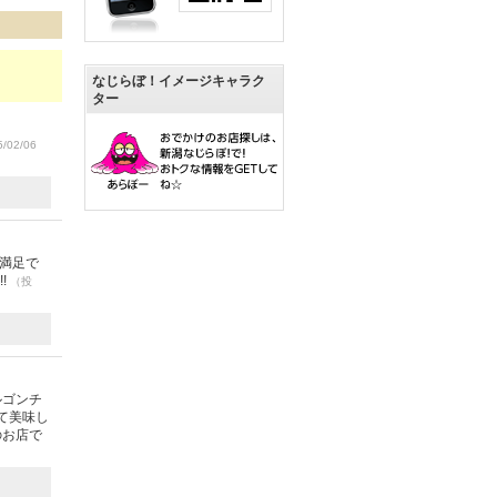
なじらぼ！イメージキャラク
ター
/02/06
満足で
!
（投
ルゴンチ
て美味し
のお店で