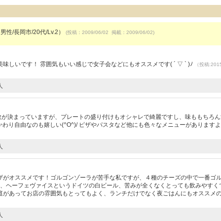
男性/長岡市/20代/Lv.2）
(投稿：2009/06/02 掲載：2009/06/02)
）
いです！ 雰囲気もいい感じで女子会などにもオススメです( ´ ▽ ` )ﾉ
（投稿:2015
人
で数が決まっていますが、プレートの盛り付けもオシャレで綺麗ですし、味ももちろん
かわり自由なのも嬉しい(^O^)/ ピザやパスタなど他にも色々なメニューがありますよ!
人
ザがオススメです！ゴルゴンゾーラが苦手な私ですが、４種のチーズの中で一番ゴ
それと、ヘーフェヴァイスというドイツの白ビール、苦みが全くなくとっても飲みやすく
庭があってお店の雰囲気もとってもよく、ランチだけでなく夜ごはんにもオススメ
人