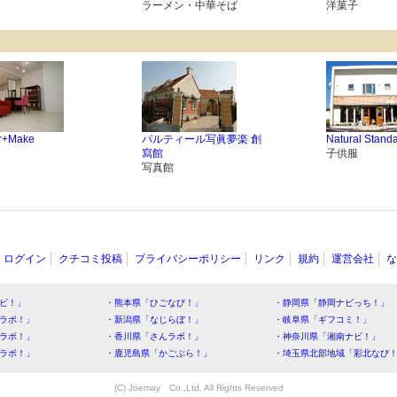
ラーメン・中華そば
洋菓子
ir+Make
パルティール写眞夢楽 創
Natural Stand
寫館
子供服
写真館
ログイン
クチコミ投稿
プライバシーポリシー
リンク
規約
運営会社
な
ビ！」
・熊本県「ひごなび！」
・静岡県「静岡ナビっち！」
ラボ！」
・新潟県「なじらぼ！」
・岐阜県「ギフコミ！」
ラボ！」
・香川県「さんラボ！」
・神奈川県「湘南ナビ！」
ラボ！」
・鹿児島県「かごぶら！」
・埼玉県北部地域「彩北なび
(C) Joemay Co.,Ltd. All Rights Reserved