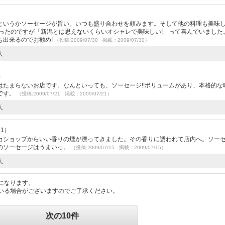
というかソーセージが旨い。いつも盛り合わせを頼みます。そして他の料理も美味
ったのですが「新潟とは思えないくらいオシャレで美味しい!」って喜んでいました
も出来るのでお勧め!
（投稿:2009/07/30 掲載：2009/07/30）
人
）
たまらないお店です。なんといっても、ソーセージ!!ボリュームがあり、本格的な
です。
（投稿:2009/07/21 掲載：2009/07/21）
人
21）
カショップからいい香りの煙が漂ってきました。その香りに誘われて店内へ。ソー
のソーセージはうまいっ。
（投稿:2009/07/15 掲載：2009/07/15）
人
になります。
いる場合がございますのでご了承ください。
次の10件