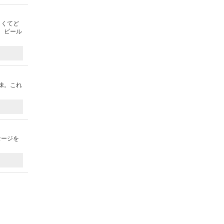
しくてど
。ビール
味。これ
セージを