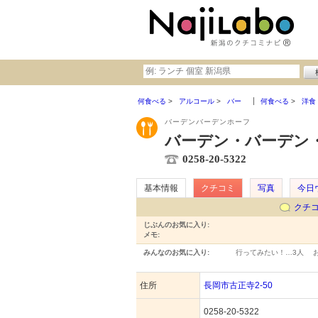
何食べる
アルコール
バー
何食べる
洋食
バーデンバーデンホーフ
バーデン・バーデン
0258-20-5322
基本情報
クチコミ
写真
今日
クチ
じぶんのお気に入り:
メモ:
みんなのお気に入り:
行ってみたい！…
3人
住所
長岡市古正寺2-50
0258-20-5322