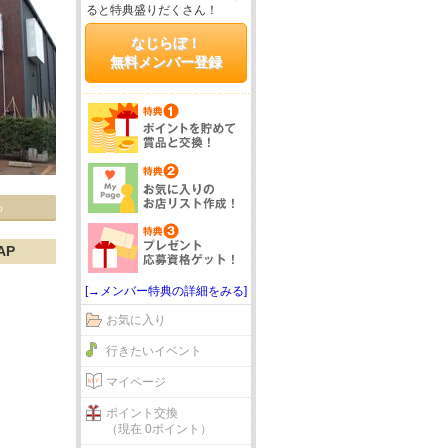
ると特典盛りだくさん！
なじらぼ！
無料メンバー登録
る
AP
[→メンバー特典の詳細をみる]
お気に入り
行きたいイベント
マイページ
ポイント交換
（現在 0ポイント）