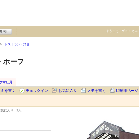
ようこそ！
ゲスト
さん
レストラン・洋食
・ホーフ
ウマ!1月
コミを書く
チェックイン
お気に入り
メモを書く
印刷用ページ
お気に入り…
2人