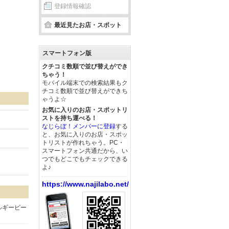
登録情報確認
最近見たお店・スポット
スマートフォン版
クチコミ数順で並び替えができ
ちゃう！
モバイル端末での検索結果もク
チコミ数順で並び替えができち
ゃうよ☆
お気に入りのお店・スポットリ
ストを持ち運べる！
なじらぼ！メンバーに登録
する
と、お気に入りのお店・スポッ
トリストが作れちゃう。PC・
スマートフォン共通だから、い
つでもどこでもチェックできる
よ♪
https://www.najilabo.net/
ルギービー