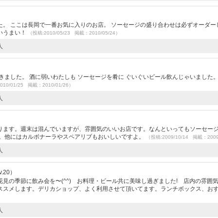
）
。 ここは長岡で一番お気に入りのお店。 ソーセージの盛り合わせは必ずオーダー
いうまい！
（投稿:2010/05/23 掲載：2010/05/24）
人
きました。 酒に弱いわたしも ソーセージを肴に ぐいぐいビール飲んじゃいました。
010/01/25 掲載：2010/01/26）
人
）
ります。週末は混んでいますが、雰囲気のいいお店です。なんといってもソーセー
ね。他にはカルボナーラやスペアリブもおいしいですよ。
（投稿:2009/10/14 掲載：2009
人
.20）
見の季節に飲み会を〜(^^) お料理・ビール共に美味し過ぎました! 店内の雰囲
ススメします。デリカショップ、よく利用させて頂いてます。ランチボックス、お
人