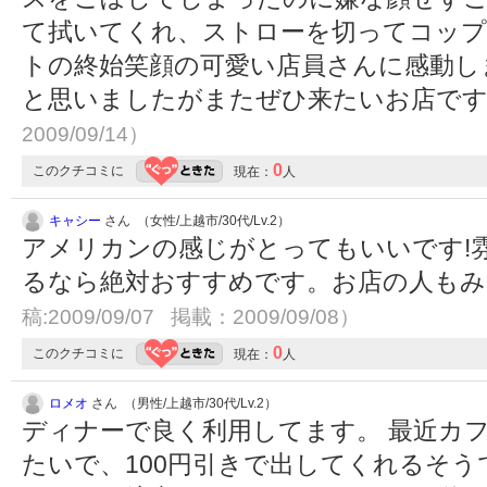
て拭いてくれ、ストローを切ってコッ
トの終始笑顔の可愛い店員さんに感動し
と思いましたがまたぜひ来たいお店です
2009/09/14）
0
このクチコミに
現在：
人
キャシー
さん （女性/上越市/30代/Lv.2）
アメリカンの感じがとってもいいです!
るなら絶対おすすめです。お店の人も
稿:2009/09/07 掲載：2009/09/08）
0
このクチコミに
現在：
人
ロメオ
さん （男性/上越市/30代/Lv.2）
ディナーで良く利用してます。 最近カ
たいで、100円引きで出してくれるそ