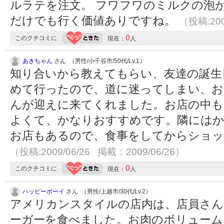
ルラテを注文。 フワフワのミルクの泡
だけでも行く価値ありですね。
（投稿:200
0
このクチコミに
現在：
人
あきちゃん
さん （男性/小千谷市/50代/Lv.1）
知り合いから教えてもらい、友達の誕生
めて行ったので、道に迷ってしまい、お
んが迎えに来てくれました。お店の中
よくて、かなりおすすめです。隣にはか
お店もあるので、食事をしてからショッ
（投稿:2009/06/26 掲載：2009/06/26）
0
このクチコミに
現在：
人
ハッピーボーイ
さん （男性/上越市/30代/Lv.2）
アメリカンスタイルの店内は、店員さん
ーガーを食べました。お肉のボリューム