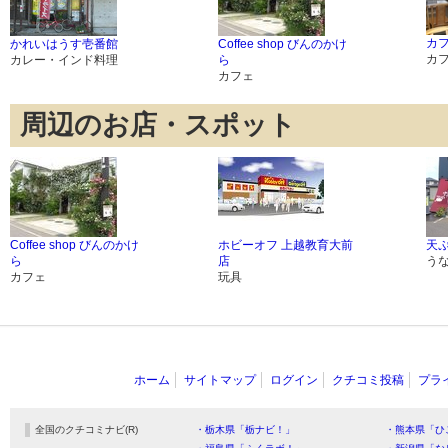
カ
かれいはうす壱番館
Coffee shop びんのかけ
カ
カレー・インド料理
ら
カフェ
周辺のお店・スポット
Coffee shop びんのかけ
ホビーオフ 上越教育大前
天ぷ
ら
店
う
カフェ
玩具
ホーム
サイトマップ
ログイン
クチコミ投稿
プラ
全国のクチコミナビ(R)
・栃木県「栃ナビ！」
・熊本県「ひ