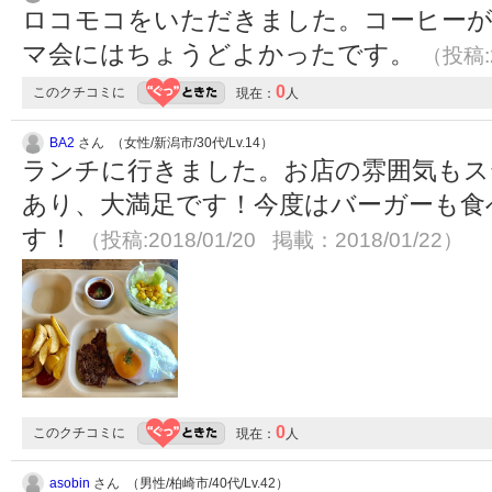
ロコモコをいただきました。コーヒー
マ会にはちょうどよかったです。
（投稿:2
0
このクチコミに
現在：
人
BA2
さん （女性/新潟市/30代/Lv.14）
ランチに行きました。お店の雰囲気もス
あり、大満足です！今度はバーガーも食
す！
（投稿:2018/01/20 掲載：2018/01/22）
0
このクチコミに
現在：
人
asobin
さん （男性/柏崎市/40代/Lv.42）