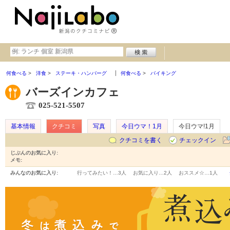
何食べる
洋食
ステーキ・ハンバーグ
何食べる
バイキング
バーズインカフェ
025-521-5507
基本情報
クチコミ
写真
今日ウマ！1月
今日ウマ!1月
クチコミを書く
チェックイン
じぶんのお気に入り:
メモ:
みんなのお気に入り:
行ってみたい！…
3人
お気に入り…
2人
おススメ☆…
1人