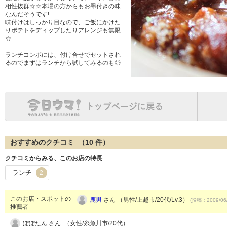
相性抜群☆☆本場の方からもお墨付きの味
なんだそうです!
味付けはしっかり目なので、ご飯にかけた
りポテトをディップしたりアレンジも無限
☆
ランチコンボには、付け合せでセットされ
るのでまずはランチから試してみるのも◎
おすすめのクチコミ （
10
件）
クチコミからみる、このお店の特長
ランチ
2
このお店・スポットの
鹿男
さん （男性/上越市/20代/Lv.3）
(投稿：2009/06
推薦者
ぽぽたん さん （女性/糸魚川市/20代）