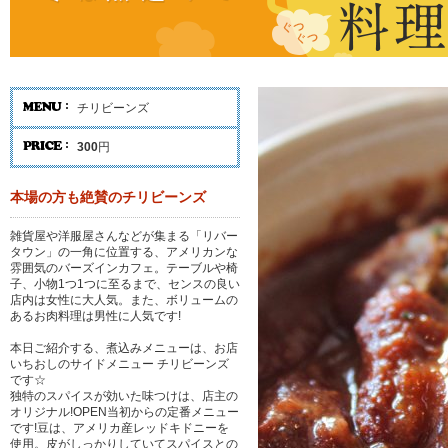
チリビーンズ
300
円
本場の方も絶賛のチリビーンズ
雑貨屋や洋服屋さんなどが集まる「リバー
タウン」の一角に位置する、アメリカンな
雰囲気のバーズインカフェ。テーブルや椅
子、小物1つ1つに至るまで、センスの良い
店内は女性に大人気。また、ボリュームの
あるお肉料理は男性に人気です!
本日ご紹介する、煮込みメニューは、お店
いちおしのサイドメニュー チリビーンズ
です☆
独特のスパイスが効いた味つけは、店主の
オリジナル!OPEN当初からの定番メニュー
です!豆は、アメリカ産レッドキドニーを
使用。皮がしっかりしていてスパイスとの