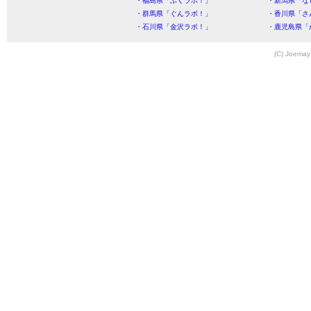
・福島県「ふくラボ！」
・新潟県「な
・群馬県「ぐんラボ！」
・香川県「さ
・石川県「金沢ラボ！」
・鹿児島県「
(C) Joemay