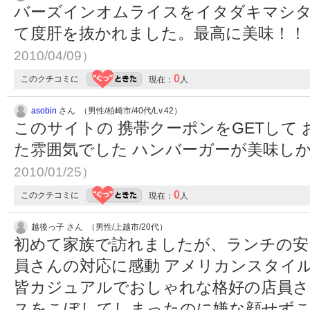
バーズインオムライスをイタダキマシ
て度肝を抜かれました。最高に美味！！
2010/04/09）
0
このクチコミに
現在：
人
asobin
さん （男性/柏崎市/40代/Lv.42）
このサイトの 携帯クーポンをGETして
た雰囲気でした ハンバーガーが美味し
2010/01/25）
0
このクチコミに
現在：
人
越後っ子 さん （男性/上越市/20代）
初めて家族で訪れましたが、ランチの安
員さんの対応に感動 アメリカンスタイ
皆カジュアルでおしゃれな格好の店員さ
スをこぼしてしまったのに嫌な顔せず