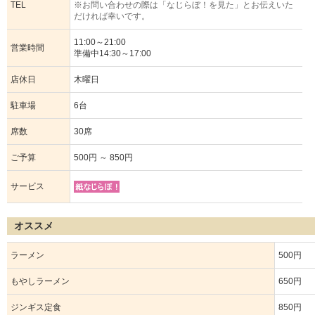
TEL
※お問い合わせの際は「なじらぼ！を見た」とお伝えいた
だければ幸いです。
11:00～21:00
営業時間
準備中14:30～17:00
店休日
木曜日
駐車場
6台
席数
30席
ご予算
500円 ～ 850円
サービス
オススメ
ラーメン
500円
もやしラーメン
650円
ジンギス定食
850円