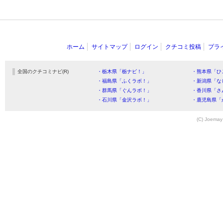
ホーム
サイトマップ
ログイン
クチコミ投稿
プラ
全国のクチコミナビ(R)
・栃木県「栃ナビ！」
・熊本県「ひ
・福島県「ふくラボ！」
・新潟県「な
・群馬県「ぐんラボ！」
・香川県「さ
・石川県「金沢ラボ！」
・鹿児島県「
(C) Joemay