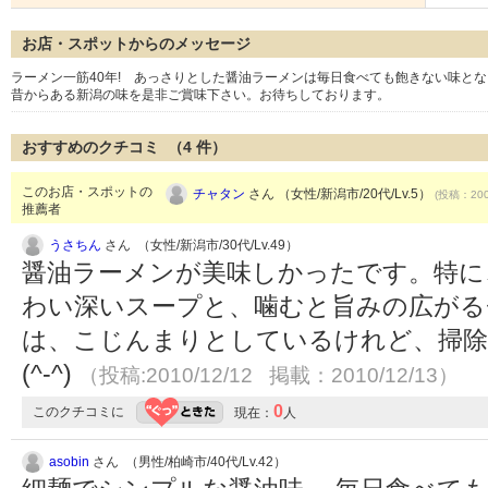
お店・スポットからのメッセージ
ラーメン一筋40年! あっさりとした醤油ラーメンは毎日食べても飽きない味と
昔からある新潟の味を是非ご賞味下さい。お待ちしております。
おすすめのクチコミ （
4
件）
このお店・スポットの
チャタン
さん （女性/新潟市/20代/Lv.5）
(投稿：200
推薦者
うさちん
さん （女性/新潟市/30代/Lv.49）
醤油ラーメンが美味しかったです。特に
わい深いスープと、噛むと旨みの広がる
は、こじんまりとしているけれど、掃除
(^-^)
（投稿:2010/12/12 掲載：2010/12/13）
0
このクチコミに
現在：
人
asobin
さん （男性/柏崎市/40代/Lv.42）