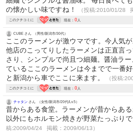
細麺でシンプルな醤油味。 毎日食べても
の懐かしい味ですね！
（投稿:2010/01/28 
0
このクチコミに
現在：
人
CUBE さん （男性/新潟市/30代）
ここのラーメンが激ウマです。今人気が
他店のこってりしたラーメンは正直言っ
さり、シンプルで尚且つ細麺。醤油ラー
ているここのラーメンは今までで一番好
と新潟から車でここに来ます。
（投稿:200
0
このクチコミに
現在：
人
チャタン
さん （女性/新潟市/20代/Lv.5）
昔からある食堂。ラーメンが昔からある
以外にもホルモン焼きが野菜たっぷり
稿:2009/04/24 掲載：2009/06/13）