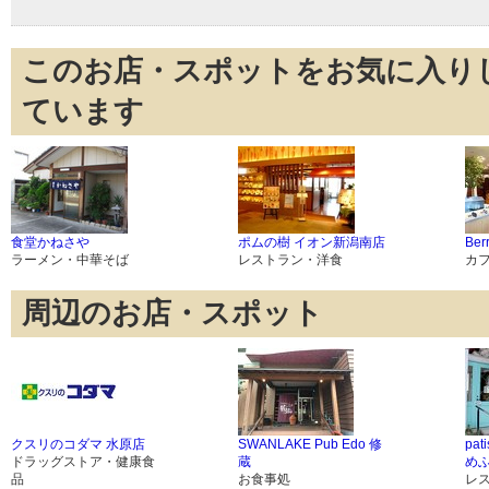
このお店・スポットをお気に入り
ています
食堂かねさや
ポムの樹 イオン新潟南店
Ber
ラーメン・中華そば
レストラン・洋食
カ
周辺のお店・スポット
クスリのコダマ 水原店
SWANLAKE Pub Edo 修
pat
ドラッグストア・健康食
蔵
め
品
お食事処
レ