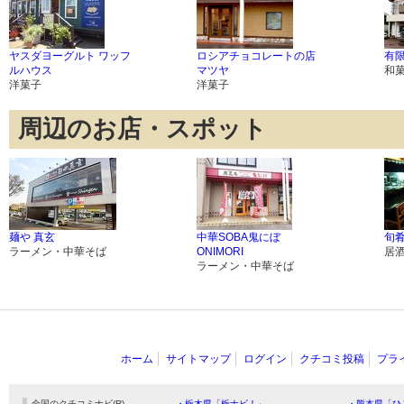
ヤスダヨーグルト ワッフ
ロシアチョコレートの店
有
ルハウス
マツヤ
和
洋菓子
洋菓子
周辺のお店・スポット
麺や 真玄
中華SOBA鬼にぼ
旬肴
ラーメン・中華そば
ONIMORI
居
ラーメン・中華そば
ホーム
サイトマップ
ログイン
クチコミ投稿
プラ
全国のクチコミナビ(R)
・栃木県「栃ナビ！」
・熊本県「ひ