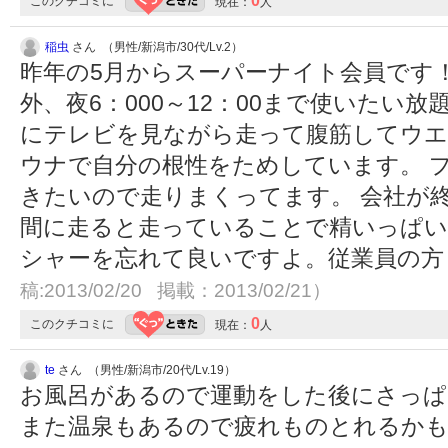
0
このクチコミに
現在：
人
稲虫
さん （男性/新潟市/30代/Lv.2）
昨年の5月からスーパーナイト会員です
外、夜6：000～12：00まで使いたい
にテレビを見ながら走って腹筋してウ
ウナで自分の根性をためしています。 
きたいので走りまくってます。 会社が
間に走ると走っていることで精いっぱい
シャーを忘れて良いですよ。従業員の
稿:2013/02/20 掲載：2013/02/21）
0
このクチコミに
現在：
人
te
さん （男性/新潟市/20代/Lv.19）
お風呂があるので運動をした後にさっぱ
また温泉もあるので疲れものとれるか