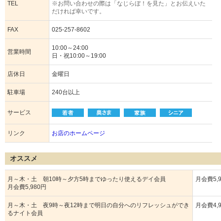
TEL
※お問い合わせの際は「なじらぼ！を見た」とお伝えいた
だければ幸いです。
FAX
025-257-8602
10:00～24:00
営業時間
日・祝10:00～19:00
店休日
金曜日
駐車場
240台以上
サービス
リンク
お店のホームページ
オススメ
月～木・土 朝10時～夕方5時までゆったり使えるデイ会員
月会費5,
月会費5,980円
月～木・土 夜9時～夜12時まで明日の自分へのリフレッシュができ
月会費4,
るナイト会員