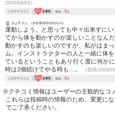
2009/08/03）
0
このクチコミに
現在：
人
ちよ子
さん （女性/新潟市/30代/Lv.3）
運動しよう、と思っても中々出来ずにい
てから体を動かすのが楽しいことなんだ
動かすのも楽しいのですが、私がはま
ム。インストラクターの人と一緒に体を
ているということもあり行く度に何かに
時は2個続けてやる時も…。
（投稿:2009/0
0
このクチコミに
現在：
人
※クチコミ情報はユーザーの主観的なコ
これらは投稿時の情報のため、変更に
でご了承ください。