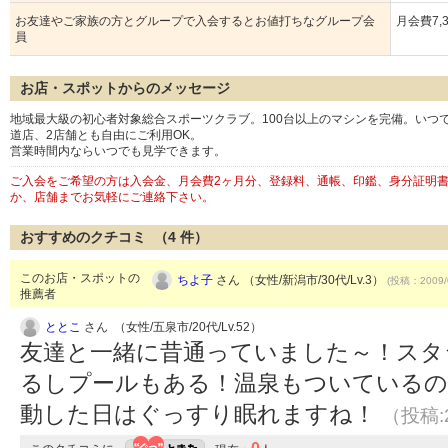
お友達やご家族の方とグループで入会するとお値打ちなグループ会
月会費7,
員
お店・スポットからのメッセージ
地域最大級の初心者対象総合スポーツクラブ。100台以上のマシンを完備。いつ
道店、2店舗とも自由にご利用OK。
営業時間内ならいつでも見学できます。
ご入会をご希望の方は入会金、月会費2ヶ月分、登録料、通帳、印鑑、身分証明
か、店舗までお気軽にご連絡下さい。
おすすめのクチコミ （
4
件）
このお店・スポットの
ちよ子
さん （女性/新潟市/30代/Lv.3）
(投稿：2009/
推薦者
ととこ
さん （女性/五泉市/20代/Lv.52）
友達と一緒に昔通っていました～！スタ
るしプールもある！温泉もついているの
動した日はぐっすり眠れますね！
（投稿:2