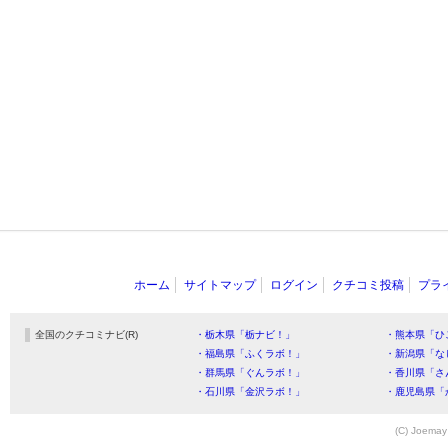
ホーム
サイトマップ
ログイン
クチコミ投稿
プラ
全国のクチコミナビ(R)
・栃木県「栃ナビ！」
・熊本県「ひ
・福島県「ふくラボ！」
・新潟県「な
・群馬県「ぐんラボ！」
・香川県「さ
・石川県「金沢ラボ！」
・鹿児島県「
(C) Joemay