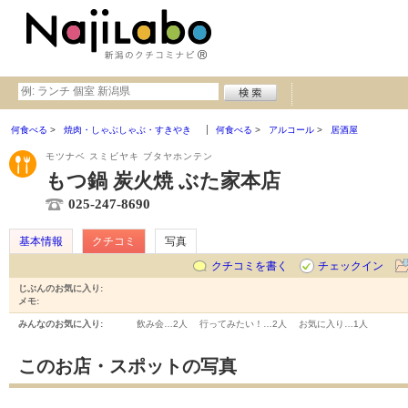
何食べる
焼肉・しゃぶしゃぶ・すきやき
何食べる
アルコール
居酒屋
モツナベ スミビヤキ ブタヤホンテン
もつ鍋 炭火焼 ぶた家本店
025-247-8690
基本情報
クチコミ
写真
クチコミを書く
チェックイン
じぶんのお気に入り:
メモ:
みんなのお気に入り:
飲み会…
2人
行ってみたい！…
2人
お気に入り…
1人
このお店・スポットの写真