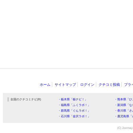
ホーム
サイトマップ
ログイン
クチコミ投稿
プラ
全国のクチコミナビ(R)
・栃木県「栃ナビ！」
・熊本県「ひ
・福島県「ふくラボ！」
・新潟県「な
・群馬県「ぐんラボ！」
・香川県「さ
・石川県「金沢ラボ！」
・鹿児島県「
(C) Joemay