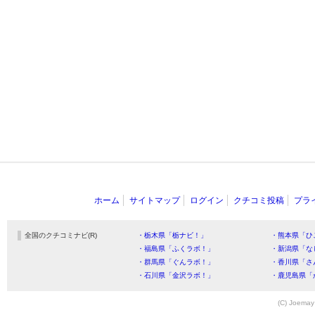
ホーム
サイトマップ
ログイン
クチコミ投稿
プラ
全国のクチコミナビ(R)
・栃木県「栃ナビ！」
・熊本県「ひ
・福島県「ふくラボ！」
・新潟県「な
・群馬県「ぐんラボ！」
・香川県「さ
・石川県「金沢ラボ！」
・鹿児島県「
(C) Joemay