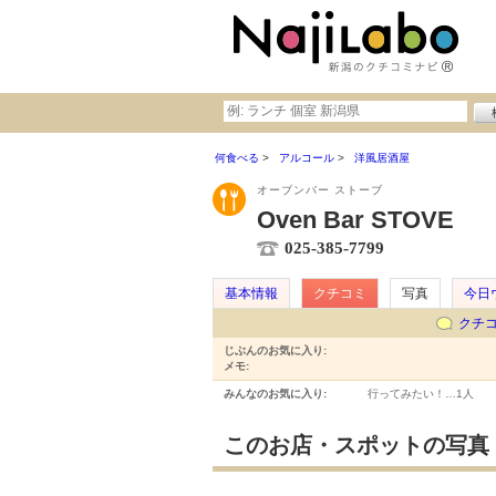
何食べる
アルコール
洋風居酒屋
オーブンバー ストーブ
Oven Bar STOVE
025-385-7799
基本情報
クチコミ
写真
今日
クチ
じぶんのお気に入り:
メモ:
みんなのお気に入り:
行ってみたい！…
1人
このお店・スポットの写真