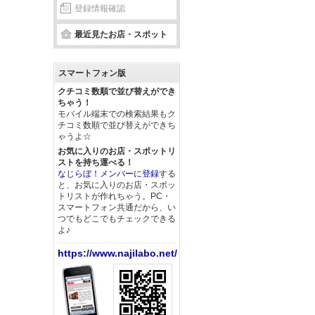
登録情報確認
最近見たお店・スポット
スマートフォン版
クチコミ数順で並び替えができ
ちゃう！
モバイル端末での検索結果もク
チコミ数順で並び替えができち
ゃうよ☆
お気に入りのお店・スポットリ
ストを持ち運べる！
なじらぼ！メンバーに登録
する
と、お気に入りのお店・スポッ
トリストが作れちゃう。PC・
スマートフォン共通だから、い
つでもどこでもチェックできる
よ♪
https://www.najilabo.net/