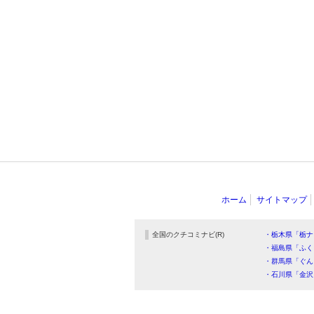
ホーム
サイトマップ
全国のクチコミナビ(R)
・栃木県「栃ナ
・福島県「ふく
・群馬県「ぐん
・石川県「金沢