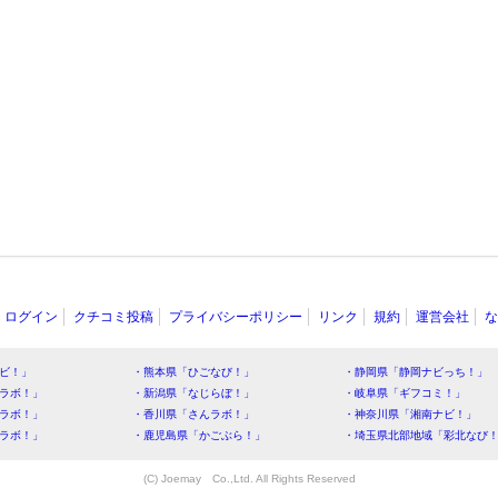
ログイン
クチコミ投稿
プライバシーポリシー
リンク
規約
運営会社
な
ビ！」
・熊本県「ひごなび！」
・静岡県「静岡ナビっち！」
ラボ！」
・新潟県「なじらぼ！」
・岐阜県「ギフコミ！」
ラボ！」
・香川県「さんラボ！」
・神奈川県「湘南ナビ！」
ラボ！」
・鹿児島県「かごぶら！」
・埼玉県北部地域「彩北なび
(C) Joemay Co.,Ltd. All Rights Reserved