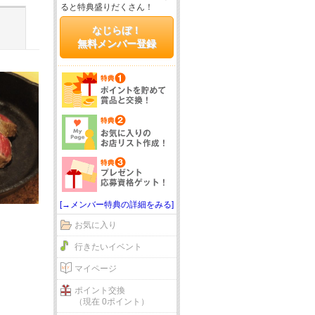
ると特典盛りだくさん！
なじらぼ！
無料メンバー登録
[→メンバー特典の詳細をみる]
お気に入り
行きたいイベント
マイページ
ポイント交換
（現在 0ポイント）