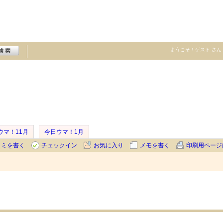
ようこそ！
ゲスト
さん
ウマ！11月
今日ウマ！1月
コミを書く
チェックイン
お気に入り
メモを書く
印刷用ページ