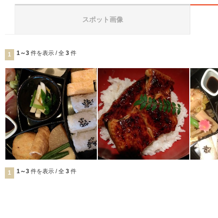
スポット画像
1～3
件を表示 / 全
3
件
1
1～3
件を表示 / 全
3
件
1