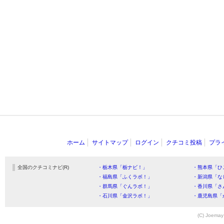
ホーム
サイトマップ
ログイン
クチコミ投稿
プラ
全国のクチコミナビ(R)
・栃木県「栃ナビ！」
・熊本県「ひ
・福島県「ふくラボ！」
・新潟県「な
・群馬県「ぐんラボ！」
・香川県「さ
・石川県「金沢ラボ！」
・鹿児島県「
(C) Joemay