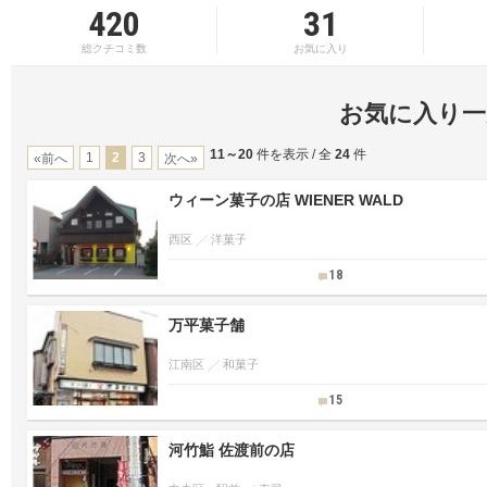
420
31
総クチコミ数
お気に入り
お気に入り一
11～20
件を表示 / 全
24
件
1
2
3
«前へ
次へ»
ウィーン菓子の店 WIENER WALD
西区
洋菓子
18
万平菓子舗
江南区
和菓子
15
河竹鮨 佐渡前の店