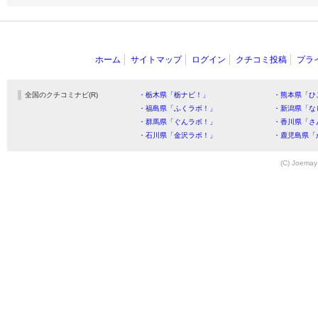
ホーム
サイトマップ
ログイン
クチコミ投稿
プラ
全国のクチコミナビ(R)
・栃木県「栃ナビ！」
・熊本県「ひ
・福島県「ふくラボ！」
・新潟県「な
・群馬県「ぐんラボ！」
・香川県「さ
・石川県「金沢ラボ！」
・鹿児島県「
(C) Joemay