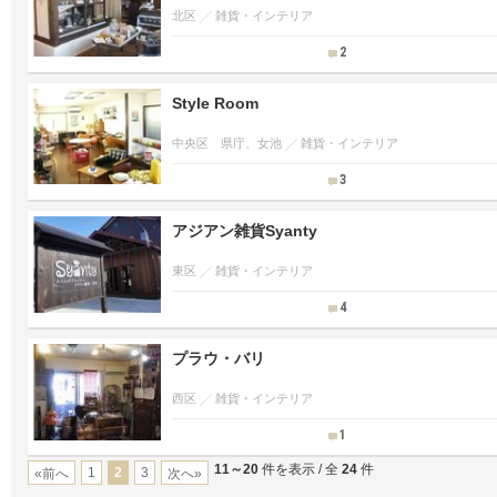
北区
雑貨・インテリア
2
Style Room
中央区 県庁、女池
雑貨・インテリア
3
アジアン雑貨Syanty
東区
雑貨・インテリア
4
プラウ・バリ
西区
雑貨・インテリア
1
11～20
件を表示 / 全
24
件
1
2
3
«前へ
次へ»