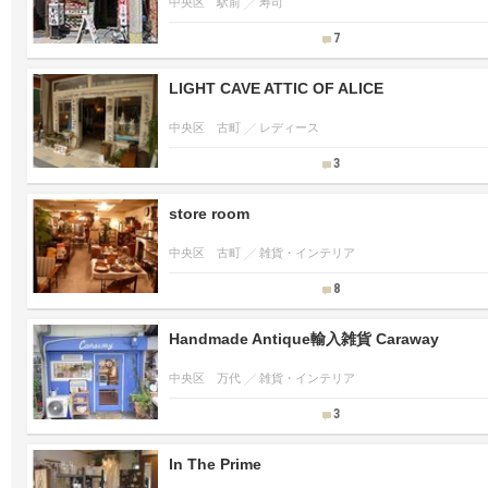
中央区 駅前
寿司
7
LIGHT CAVE ATTIC OF ALICE
中央区 古町
レディース
3
store room
中央区 古町
雑貨・インテリア
8
Handmade Antique輸入雑貨 Caraway
中央区 万代
雑貨・インテリア
3
In The Prime