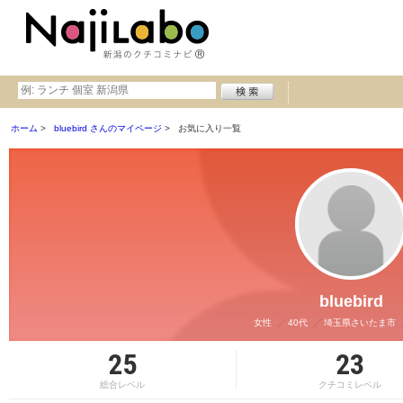
ホーム
bluebird さんのマイページ
お気に入り一覧
bluebird
女性
40代
埼玉県さいたま市
25
23
総合レベル
クチコミレベル