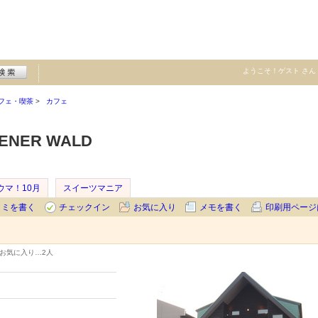
ようこそ！
ゲスト
さん
フェ・喫茶
カフェ
NER WALD
ウマ！10月
スイーツマニア
コミを書く
チェックイン
お気に入り
メモを書く
印刷用ページ
お気に入り…
2人