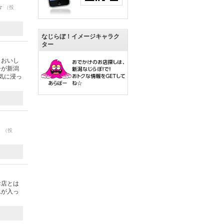
☆
（投
なじらぼ！イメージキャラク
ター
とおいし
子が新潟
気に浸っ
！
（投
お店とは
ムが入っ