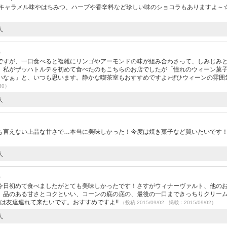
 キャラメル味やはちみつ、ハーブや香辛料など珍しい味のショコラもありますよ～
人
）
ですが、一口食べると複雑にリンゴやアーモンドの味が組み合わさって、しみじみ
。私がザッハトルテを初めて食べたのもこちらのお店でしたが「憧れのウィーン菓
いなぁ」と、いつも思います。静かな喫茶室もおすすめですよ♪ぜひウィーンの雰囲
30）
人
も言えない上品な甘さで…本当に美味しかった！今度は焼き菓子など買いたいです
人
）
今日初めて食べましたがとても美味しかったです！さすがウィナーヴァルト、他の
、品のある甘さとコクといい、コーンの底の底の、最後の一口まできっちりクリー
度は友達連れて来たいです。おすすめですよ!!
（投稿:2015/09/02 掲載：2015/09/02）
人