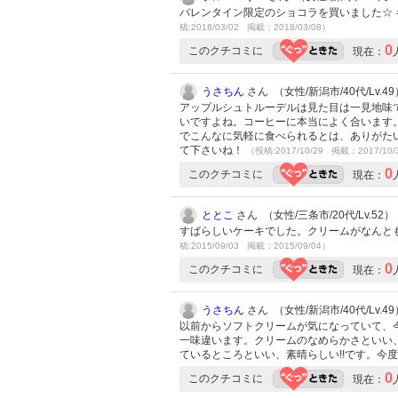
バレンタイン限定のショコラを買いました☆
稿:2018/03/02 掲載：2018/03/08）
0
このクチコミに
現在：
うさちん
さん （女性/新潟市/40代/Lv.49
アップルシュトルーデルは見た目は一見地味
いですよね。コーヒーに本当によく合います
でこんなに気軽に食べられるとは、ありがた
て下さいね！
（投稿:2017/10/29 掲載：2017/10/
0
このクチコミに
現在：
ととこ
さん （女性/三条市/20代/Lv.52）
すばらしいケーキでした。クリームがなんと
稿:2015/09/03 掲載：2015/09/04）
0
このクチコミに
現在：
うさちん
さん （女性/新潟市/40代/Lv.49
以前からソフトクリームが気になっていて、
一味違います。クリームのなめらかさといい
ているところといい、素晴らしい!!です。今
0
このクチコミに
現在：