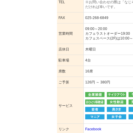
TEL
※お問い合わせの際は「なじ
だければ幸いです。
FAX
025-268-6849
09:00～20:00
営業時間
カフェラストオーダー19:00
カフェスペース(2F)は10:00～1
店休日
木曜日
駐車場
4台
席数
16席
ご予算
126円 ～ 380円
サービス
リンク
Facebook