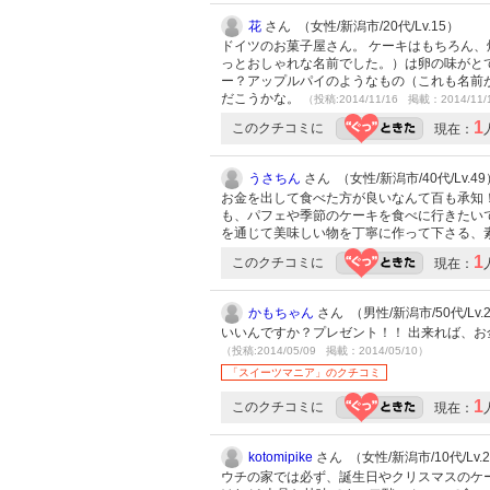
花
さん （女性/新潟市/20代/Lv.15）
ドイツのお菓子屋さん。 ケーキはもちろん、
っとおしゃれな名前でした。）は卵の味がとて
ー？アップルパイのようなもの（これも名前
だこうかな。
（投稿:2014/11/16 掲載：2014/11/
1
このクチコミに
現在：
うさちん
さん （女性/新潟市/40代/Lv.49
お金を出して食べた方が良いなんて百も承知
も、パフェや季節のケーキを食べに行きたい
を通じて美味しい物を丁寧に作って下さる、
1
このクチコミに
現在：
かもちゃん
さん （男性/新潟市/50代/Lv.
いいんですか？プレゼント！！ 出来れば、
（投稿:2014/05/09 掲載：2014/05/10）
「スイーツマニア」のクチコミ
1
このクチコミに
現在：
kotomipike
さん （女性/新潟市/10代/Lv.
ウチの家では必ず、誕生日やクリスマスのケー