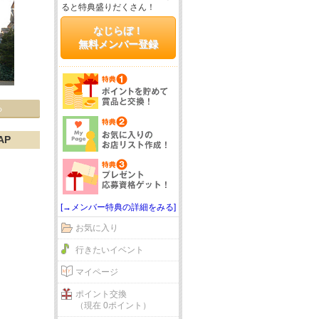
ると特典盛りだくさん！
なじらぼ！
無料メンバー登録
る
AP
[→メンバー特典の詳細をみる]
お気に入り
行きたいイベント
マイページ
ポイント交換
（現在 0ポイント）