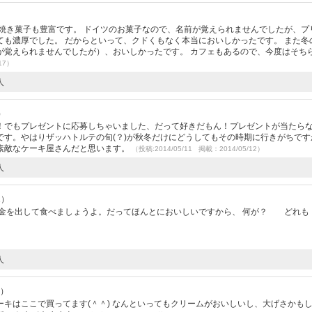
焼き菓子も豊富です。 ドイツのお菓子なので、名前が覚えられませんでしたが、プ
も濃厚でした。 だからといって、クドくもなく本当においしかったです。 また冬
が覚えられませんでしたが）、おいしかったです。 カフェもあるので、今度はそち
17）
人
）
！でもプレゼントに応募しちゃいました、だって好きだもん！プレゼントが当たら
です。やはりザッハトルテの旬(？)が秋冬だけにどうしてもその時期に行きがちです
素敵なケーキ屋さんだと思います。
（投稿:2014/05/11 掲載：2014/05/12）
人
2）
お金を出して食べましょうよ。だってほんとにおいしいですから、 何が？ どれも
人
2）
キはここで買ってます(＾＾) なんといってもクリームがおいしいし、大げさかも