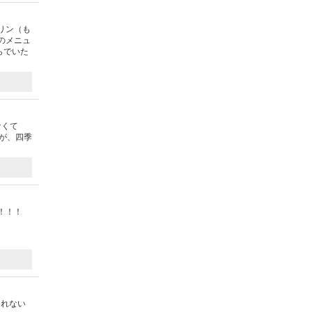
リン（も
のメニュ
らでいた
なくて
が、四季
！！！
しれない