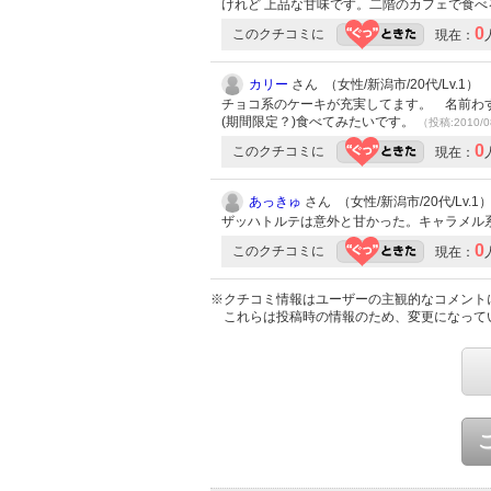
けれど 上品な甘味です。二階のカフェで食
0
このクチコミに
現在：
カリー
さん （女性/新潟市/20代/Lv.1）
チョコ系のケーキが充実してます。 名前わ
(期間限定？)食べてみたいです。
（投稿:2010/0
0
このクチコミに
現在：
あっきゅ
さん （女性/新潟市/20代/Lv.1
ザッハトルテは意外と甘かった。キャラメル
0
このクチコミに
現在：
※クチコミ情報はユーザーの主観的なコメント
これらは投稿時の情報のため、変更になって