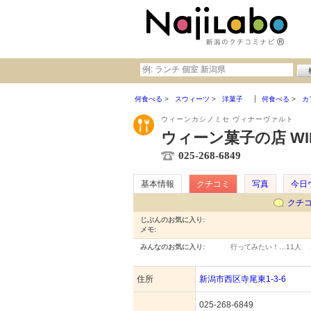
何食べる
スウィーツ
洋菓子
何食べる
カ
ウィーンカシノミセ ヴィナーヴァルト
ウィーン菓子の店 WIE
025-268-6849
基本情報
クチコミ
写真
今日
クチ
じぶんのお気に入り:
メモ:
みんなのお気に入り:
行ってみたい！…
11人
住所
新潟市西区寺尾東1-3-6
025-268-6849