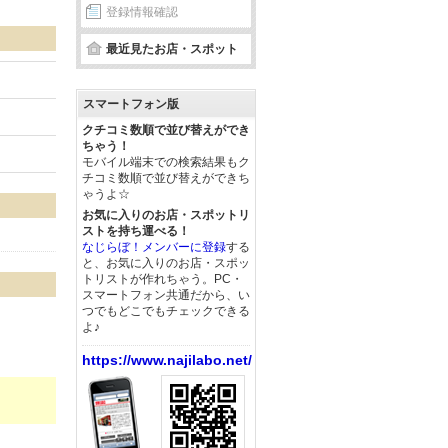
登録情報確認
最近見たお店・スポット
スマートフォン版
クチコミ数順で並び替えができ
ちゃう！
モバイル端末での検索結果もク
チコミ数順で並び替えができち
ゃうよ☆
お気に入りのお店・スポットリ
ストを持ち運べる！
。
なじらぼ！メンバーに登録
する
と、お気に入りのお店・スポッ
トリストが作れちゃう。PC・
スマートフォン共通だから、い
つでもどこでもチェックできる
よ♪
https://www.najilabo.net/