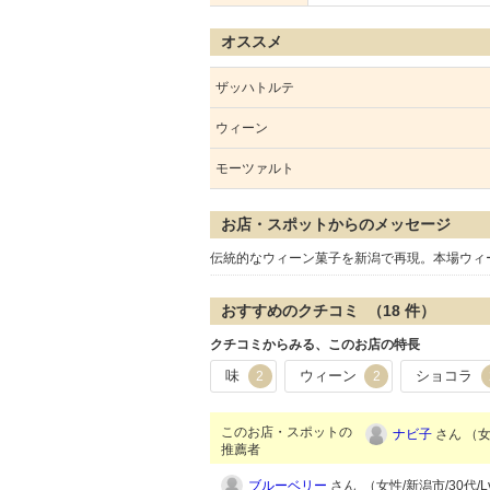
オススメ
ザッハトルテ
ウィーン
モーツァルト
お店・スポットからのメッセージ
伝統的なウィーン菓子を新潟で再現。本場ウィ
おすすめのクチコミ （
18
件）
クチコミからみる、このお店の特長
味
ウィーン
ショコラ
2
2
このお店・スポットの
ナビ子
さん （女性
推薦者
ブルーベリー
さん （女性/新潟市/30代/Lv