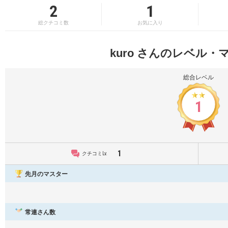
2
1
総クチコミ数
お気に入り
kuro さんのレベル・
総合レベル
1
1
クチコミLv.
先月のマスター
常連さん数