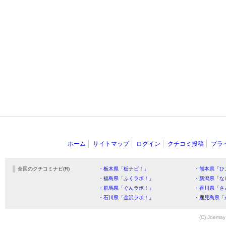
ホーム
サイトマップ
ログイン
クチコミ投稿
プラ
全国のクチコミナビ(R)
・栃木県「栃ナビ！」
・熊本県「ひ
・福島県「ふくラボ！」
・新潟県「な
・群馬県「ぐんラボ！」
・香川県「さ
・石川県「金沢ラボ！」
・鹿児島県「
(C) Joemay