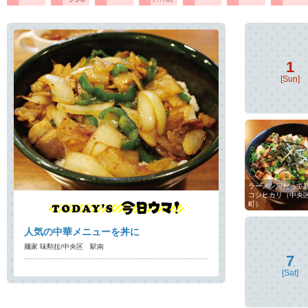
1
[Sun]
ラーメン屋だって
コシヒカリ（中央
町）
人気の中華メニューを丼に
麺家 味勲拉/中央区 駅南
7
[Sat]