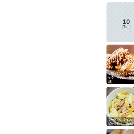
10
[Tue]
甘酸っぱいタレが
そる（中央区 県
池）
ラーメン、ライス
ビールにも（西区