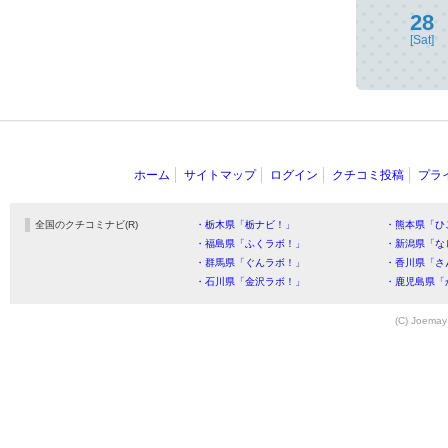
28
[Sat]
ホーム
サイトマップ
ログイン
クチコミ投稿
プラ
全国のクチコミナビ(R)
・栃木県「栃ナビ！」
・熊本県「ひ
・福島県「ふくラボ！」
・新潟県「な
・群馬県「ぐんラボ！」
・香川県「さ
・石川県「金沢ラボ！」
・鹿児島県「
(C) Joemay