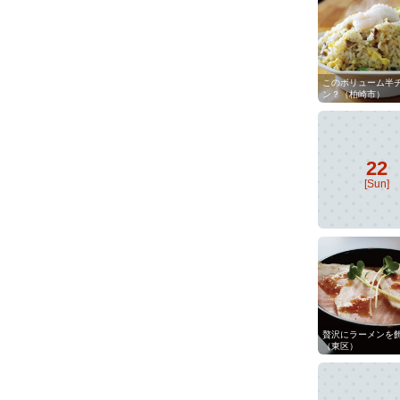
このボリューム半
ン？（柏崎市）
22
[Sun]
贅沢にラーメンを
（東区）