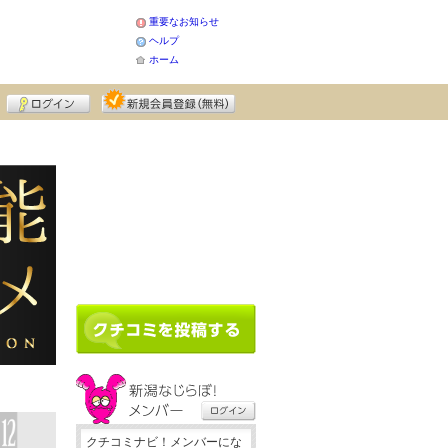
重要なお知らせ
ヘルプ
ホーム
クチコミナビ！メンバーにな