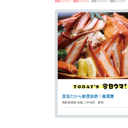
直送だから鮮度抜群！厳選蟹
海鮮居酒屋 魚魯こ/中央区 駅前