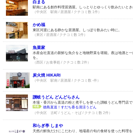
白まる
駅南にある創作料理居酒屋。しっとりとゆっくり飲みたいとき
（中央区 駅南 / 居酒屋 / クチコミ数 1件）
かめ福
東区河渡にある静かな居酒屋。しっぽり飲みたい時に。
（東区 / 居酒屋 / クチコミ数 1件）
魚菜家
水産会社直送の新鮮な魚介をと地物野菜を堪能。夜は地酒と一
を。
（西区 / お食事処 / クチコミ数 2件）
炭火焼 HIKARI
（中央区 駅南 / 居酒屋 / クチコミ数 -件）
讃岐うどん どんどらさん
本場・香川から直送の粉と煮干しを使った讃岐うどん専門店で
徳島直送！すだち香る清涼うどん
（中央区 古町 / うどん・そば / クチコミ数 2件）
和らぎ亭 しまや
天然の鮮魚だけにこだわり、地場産の旬の食材を使った料理を