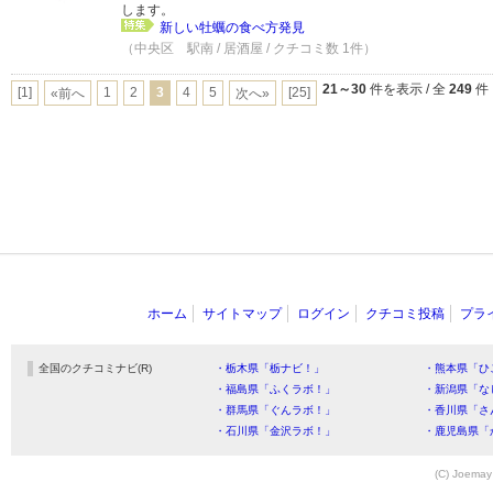
します。
新しい牡蠣の食べ方発見
（中央区 駅南 / 居酒屋 / クチコミ数 1件）
21～30
件を表示 / 全
249
件
[1]
1
2
3
4
5
[25]
«前へ
次へ»
ホーム
サイトマップ
ログイン
クチコミ投稿
プラ
全国のクチコミナビ(R)
・栃木県「栃ナビ！」
・熊本県「ひ
・福島県「ふくラボ！」
・新潟県「な
・群馬県「ぐんラボ！」
・香川県「さ
・石川県「金沢ラボ！」
・鹿児島県「
(C) Joemay