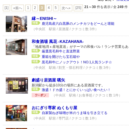
21～30
件を表示 / 全
249
件
[1]
1
2
3
4
5
[25]
«前へ
次へ»
縁～ENISHI～
鹿児島産六白黒豚のメンチカツをどーんと堪能
（中央区 駅前 / 居酒屋 / クチコミ数 3件）
和食酒場 風花 -KAZAHANA-
「地産地消ｘ産地直送」がテーマの和食バル！ランチ営業もあ
厳選黒毛和牛と直送野菜
重箱を開けたら宝石箱や
黒毛和牛にノックアウト！NO.1人気ランチ☆
（中央区 駅南 / 割烹・懐石料理 / クチコミ数 3件）
劇盛り居酒屋 嚆矢
新潟駅から徒歩10分の場所にある居酒屋です。
激盛！ドカ盛！とにかくいっぱい食べたい！
（中央区 駅南 / お食事処 / クチコミ数 1件）
おにぎり専家 ぬくもり屋
自家製ねぎ味噌が米のうま味を引き立てる
（中央区 駅前 / 専門店 / クチコミ数 1件）