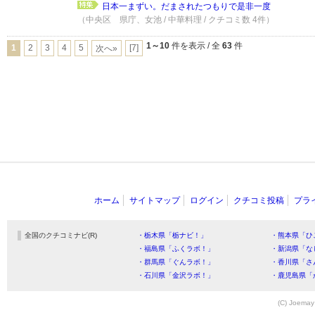
日本一まずい。だまされたつもりで是非一度
（中央区 県庁、女池 / 中華料理 / クチコミ数 4件）
1～10
件を表示 / 全
63
件
1
2
3
4
5
[7]
次へ»
ホーム
サイトマップ
ログイン
クチコミ投稿
プラ
全国のクチコミナビ(R)
・栃木県「栃ナビ！」
・熊本県「ひ
・福島県「ふくラボ！」
・新潟県「な
・群馬県「ぐんラボ！」
・香川県「さ
・石川県「金沢ラボ！」
・鹿児島県「
(C) Joemay