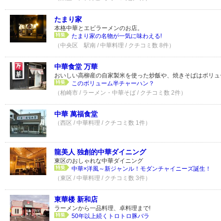
たまり家
本格中華とエビラーメンのお店。
たまり家の名物が一気に味わえる!
（中央区 駅南 / 中華料理 / クチコミ数 8件）
中華食堂 万華
おいしい高柳産の自家製米を使った炒飯や、焼きそばはボリュ
このボリューム半チャーハン？
（柏崎市 / ラーメン・中華そば / クチコミ数 2件）
中華 萬福食堂
（西区 / 中華料理 / クチコミ数 1件）
龍美人 独創的中華ダイニング
東区のおしゃれな中華ダイニング
中華×洋風～新ジャンル！モダンチャイニーズ誕生！
（東区 / 中華料理 / クチコミ数 3件）
東華楼 新和店
ラーメンから一品料理、卓料理まで!
50年以上続くトロトロ豚バラ