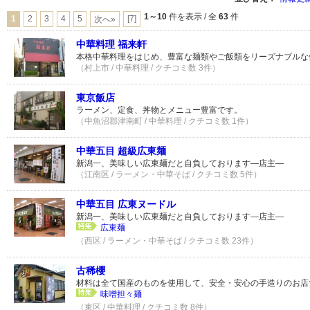
1～10
件を表示 / 全
63
件
1
2
3
4
5
[7]
次へ»
中華料理 福来軒
本格中華料理をはじめ、豊富な麺類やご飯類をリーズナブルな
（村上市 / 中華料理 / クチコミ数 3件）
東京飯店
ラーメン、定食、丼物とメニュー豊富です。
（中魚沼郡津南町 / 中華料理 / クチコミ数 1件）
中華五目 超級広東麺
新潟一、美味しい広東麺だと自負しております―店主―
（江南区 / ラーメン・中華そば / クチコミ数 5件）
中華五目 広東ヌードル
新潟一、美味しい広東麺だと自負しております―店主―
広東麺
（西区 / ラーメン・中華そば / クチコミ数 23件）
古稀櫻
材料は全て国産のものを使用して、安全・安心の手造りのお店
味噌担々麺
（東区 / 中華料理 / クチコミ数 8件）