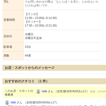
TEL
※お問い合わせの際は「なじらぼ！を見た」とお伝えいた
だければ幸いです。
【ランチ】
11:00～15:00(L.O.14:30)
営業時間
【ディナー】
17:30～22:00(L.O.21:30)
火曜日
店休日
月曜日不定休
駐車場
15台
席数
44席
お店・スポットからのメッセージ
おすすめのクチコミ （
1
件）
このお店・スポットの
miki
さん （女性/新潟市/40代/Lv.17）
(投稿：2019/0
推薦者
miki
さん （女性/新潟市/40代/Lv.17）