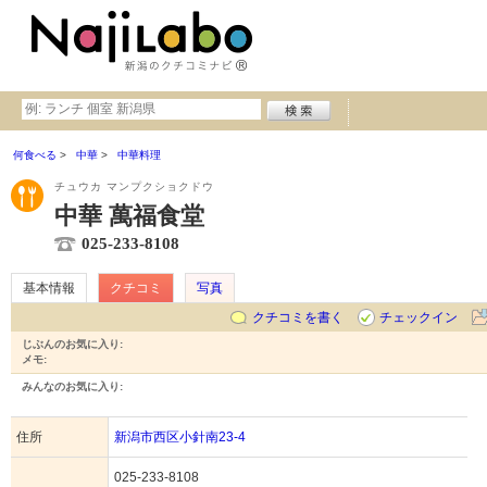
何食べる
中華
中華料理
チュウカ マンプクショクドウ
中華 萬福食堂
025-233-8108
基本情報
クチコミ
写真
クチコミを書く
チェックイン
じぶんのお気に入り:
メモ:
みんなのお気に入り:
住所
新潟市西区小針南23-4
025-233-8108