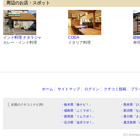
周辺のお店・スポット
インド料理 ナタラジャ
CODA
廻鮮
カレー・インド料理
イタリア料理
寿
ホーム
サイトマップ
ログイン
クチコミ投稿
プラ
全国のクチコミナビ(R)
・栃木県「栃ナビ！」
・熊本県「ひ
・福島県「ふくラボ！」
・新潟県「な
・群馬県「ぐんラボ！」
・香川県「さ
・石川県「金沢ラボ！」
・鹿児島県「
(C) Joemay