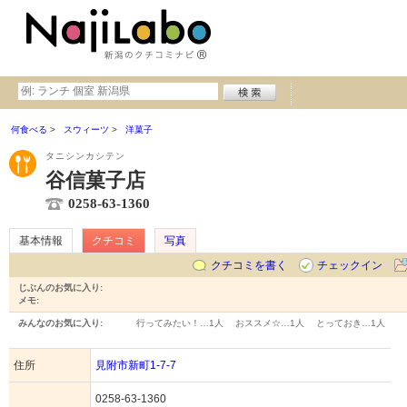
何食べる
スウィーツ
洋菓子
タニシンカシテン
谷信菓子店
0258-63-1360
基本情報
クチコミ
写真
クチコミを書く
チェックイン
じぶんのお気に入り:
メモ:
みんなのお気に入り:
行ってみたい！…
1人
おススメ☆…
1人
とっておき…
1人
住所
見附市新町1-7-7
0258-63-1360