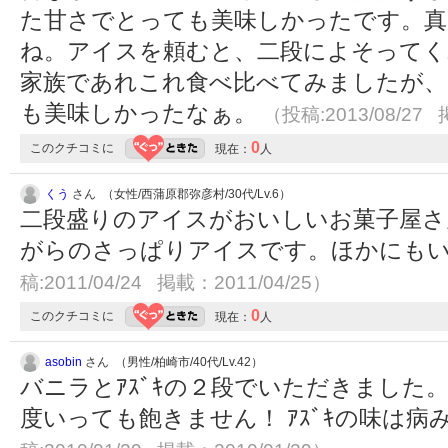
た甘さでとっても美味しかったです。真
ね。アイスを頼むと、二段によそってく
家族であれこれ食べ比べてみましたが、
も美味しかったなぁ。
（投稿:2013/08/27 
0
このクチコミに
現在：
人
くう
さん （女性/西蒲原郡弥彦村/30代/Lv.6）
二段盛りのアイスがおいしいお菓子屋さ
がらのさっぱりアイスです。ほかにも
稿:2011/04/24 掲載：2011/04/25）
0
このクチコミに
現在：
人
asobin
さん （男性/柏崎市/40代/Lv.42）
バニラとｱｽﾞｷの２段でいただきました。
度いっても飽きません！ ｱｽﾞｷの味は