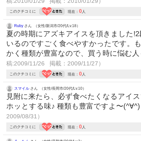
稿:2010/01/29 掲載：2010/01/29）
0
このクチコミに
現在：
人
Ruby
さん （女性/新潟市/20代/Lv.18）
夏の時期にアズキアイスを頂きました!
いるのですごく食べやすかったです。もう
かく種類が豊富なので、買う時に悩む人
稿:2009/11/26 掲載：2009/11/27）
0
このクチコミに
現在：
人
スマイル
さん （女性/長岡市/20代/Lv.10）
見附に来たら、必ず食べたくなるアイス
ホッとする味♪ 種類も豊富ですよ〜(^∀^
2009/08/31）
0
このクチコミに
現在：
人