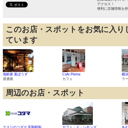
アクセス！
便利に店舗情報を持
このお店・スポットをお気に入り
ています
海鮮家 葱ぼうず
Cafe Pleine
横
居酒屋
カフェ
ラ
周辺のお店・スポット
クスリのコダマ 見附昭和
カフェ・ド・シモンズ
あ