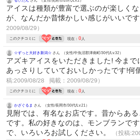
るぃたん
さん （女性/見附市/20代/Lv.2）
アイスは種類が豊富で選ぶのが楽しくな
が、なんだか昔懐かしい感じがいいで
2009/08/29）
0
このクチコミに
現在：
人
☆ずっと大好き新潟☆
さん （女性/中魚沼郡津南町/30代/Lv.32）
アズキアイスをいただきました! 今ま
あっさりしていておいしかったです!何
稿:2009/08/28 掲載：2009/08/29）
0
このクチコミに
現在：
人
かざぐるま
さん （女性/長岡市/30代/Lv.21）
見附では、有名なお店です。昔からある
です。私の好きなのは、モンブランです
で、いろいろお試しください。
（投稿:200