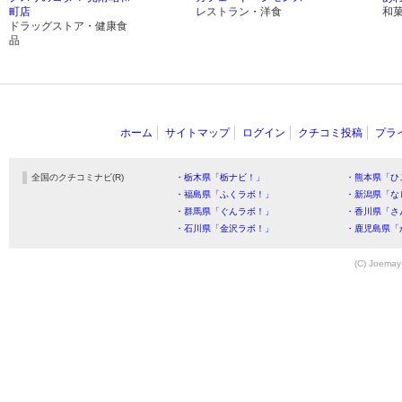
町店
レストラン・洋食
和
ドラッグストア・健康食
品
ホーム
サイトマップ
ログイン
クチコミ投稿
プラ
全国のクチコミナビ(R)
・栃木県「栃ナビ！」
・熊本県「ひ
・福島県「ふくラボ！」
・新潟県「な
・群馬県「ぐんラボ！」
・香川県「さ
・石川県「金沢ラボ！」
・鹿児島県「
(C) Joemay