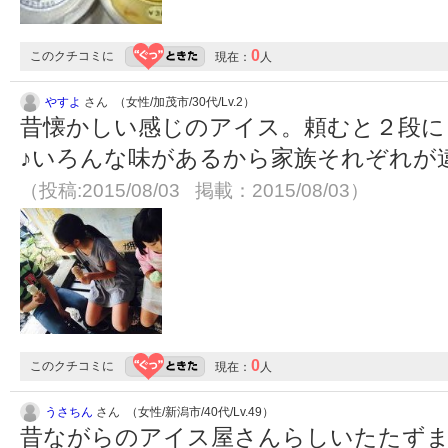
0
このクチコミに
現在：
人
やすよ
さん （女性/加茂市/30代/Lv.2）
昔懐かしい感じのアイス。頼むと２段に
♪いろんな味があるから家族それぞれが
（投稿:2015/08/03 掲載：2015/08/03）
0
このクチコミに
現在：
人
うさちん
さん （女性/新潟市/40代/Lv.49）
昔ながらのアイス屋さんらしいたたず