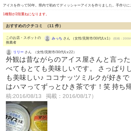
アイスを作って50年。県内で初めてディッシャーアイスを作りました。手作りに
1種類が2段重ねになります。
おすすめのクチコミ （
11
件）
このお店・スポットの
みっち
さん （女性/見附市/30代/Lv.1）
(投稿：2009/
推薦者
リリー
さん （女性/見附市/30代/Lv.22）
外観は昔ながらのアイス屋さんと言った
べてもとても美味しいです。 さっぱり
も美味しい♪ ココナッツミルクが好き
はハマってずっとひき茶です！笑 持ち
稿:2016/08/13 掲載：2016/08/17）