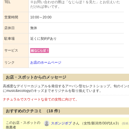
TEL
※お問い合わせの際は「なじらぼ！を見た」とお伝えいた
だければ幸いです。
営業時間
10:00～20:00
店休日
無休
駐車場
近くに契約Pあり
サービス
リンク
お店のホームページ
お店・スポットからのメッセージ
高感度なデイリーカジュアルを発信するアーバン型セレクトショップ。旬のインポートデニム、ea
にmusic&ecologyのキッズまでオリジナルを取り揃えています。
ナチュラルでスウィートな全ての女性に向けて。
おすすめのクチコミ （
18
件）
このお店・スポットの
スポンジボブ
さん （女性/新潟市/30代/Lv.3）
(投稿：
推薦者