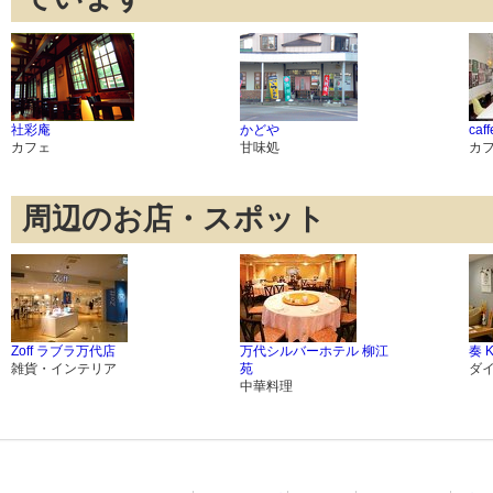
社彩庵
かどや
caf
カフェ
甘味処
カ
周辺のお店・スポット
Zoff ラブラ万代店
万代シルバーホテル 柳江
奏 K
雑貨・インテリア
苑
ダ
中華料理