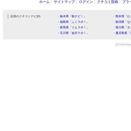
ホーム
サイトマップ
ログイン
クチコミ投稿
プラ
全国のクチコミナビ(R)
・栃木県「栃ナビ！」
・熊本県「ひ
・福島県「ふくラボ！」
・新潟県「な
・群馬県「ぐんラボ！」
・香川県「さ
・石川県「金沢ラボ！」
・鹿児島県「
(C) Joemay