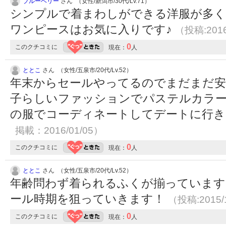
ブルーベリー
さん （女性/新潟市/30代/Lv.71）
シンプルで着まわしができる洋服が多く
ワンピースはお気に入りです♪
（投稿:2016
0
このクチコミに
現在：
人
ととこ
さん （女性/五泉市/20代/Lv.52）
年末からセールやってるのでまだまだ安
子らしいファッションでパステルカラー
の服でコーディネートしてデートに行
掲載：2016/01/05）
0
このクチコミに
現在：
人
ととこ
さん （女性/五泉市/20代/Lv.52）
年齢問わず着られるふくが揃っています
ール時期を狙っていきます！
（投稿:2015/
0
このクチコミに
現在：
人