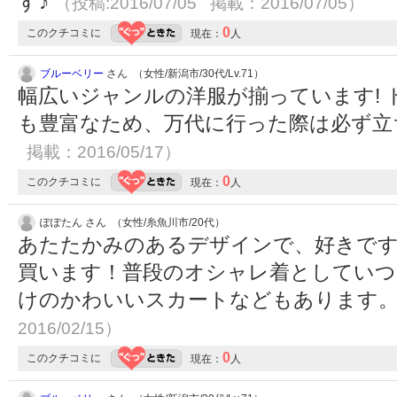
す♪
（投稿:2016/07/05 掲載：2016/07/05）
0
このクチコミに
現在：
人
ブルーベリー
さん （女性/新潟市/30代/Lv.71）
幅広いジャンルの洋服が揃っています!
も豊富なため、万代に行った際は必ず立
掲載：2016/05/17）
0
このクチコミに
現在：
人
ぽぽたん さん （女性/糸魚川市/20代）
あたたかみのあるデザインで、好きで
買います！普段のオシャレ着としていつ
けのかわいいスカートなどもあります
2016/02/15）
0
このクチコミに
現在：
人