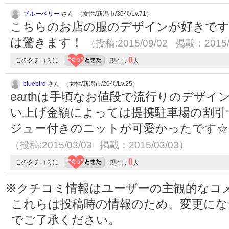
ブルーベリー
さん （女性/新潟市/30代/Lv.71）
こちらのお店の服のデザインが好きです。
は驚きます！
（投稿:2015/09/02 掲載：2015/
0
このクチコミに
現在：
人
bluebird
さん （女性/新潟市/20代/Lv.25）
earthは手頃なお値段で流行りのデザ
い上げ金額によっては提携駐車場の割引
ジュー付きのニットが可愛かったです☆
（投稿:2015/03/03 掲載：2015/03/03）
0
このクチコミに
現在：
人
※クチコミ情報はユーザーの主観的なコ
これらは投稿時の情報のため、変更に
でご了承ください。