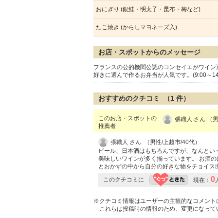
おにぎり (銀鮭・明太子・昆布・梅など)
たこ焼き (からしマヨネーズ入)
お店・スポットからのメッセージ
フランスの公的機関公認のコンセイエがワイン
好きに選んで作るお弁当が人気です。(9:00～1
おすすめのクチコミ （
1
件）
このお店・スポットの
張職人 さん （男
推薦者
張職人 さん （男性/上越市/40代）
ビール、日本酒はもちろんですが、なんとい
美味しいワインが多く揃っています。 お酒
とおかずの中から自分の好きな物をチョイス
0
このクチコミに
現在：
※クチコミ情報はユーザーの主観的なコメント
これらは投稿時の情報のため、変更になって