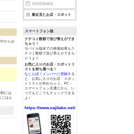
登録情報確認
最近見たお店・スポット
スマートフォン版
クチコミ数順で並び替えができ
の中からお
ちゃう！
モバイル端末での検索結果もク
チコミ数順で並び替えができち
ゃうよ☆
お気に入りのお店・スポットリ
ストを持ち運べる！
なじらぼ！メンバーに登録
する
と、お気に入りのお店・スポッ
トリストが作れちゃう。PC・
スマートフォン共通だから、い
の割には
つでもどこでもチェックできる
のごはん
よ♪
https://www.najilabo.net/