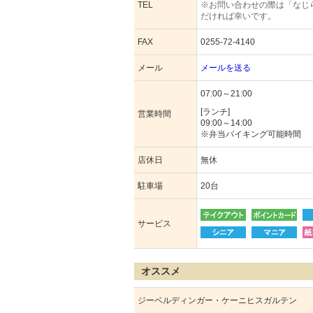
TEL
※お問い合わせの際は「なじ
だければ幸いです。
FAX
0255-72-4140
メール
メールを送る
07:00～21:00
[ランチ]
営業時間
09:00～14:00
※弁当バイキング可能時間
店休日
無休
駐車場
20台
サービス
オススメ
ジーベルディンガー・ケーニヒスガルテン