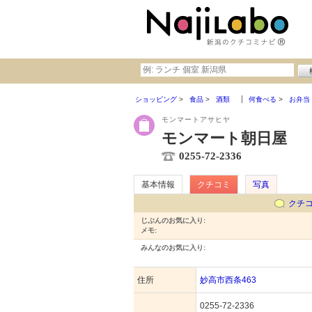
ショッピング
食品
酒類
何食べる
お弁当
モンマートアサヒヤ
モンマート朝日屋
0255-72-2336
基本情報
クチコミ
写真
クチ
じぶんのお気に入り:
メモ:
みんなのお気に入り:
住所
妙高市西条463
0255-72-2336