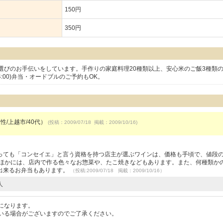
150円
350円
選びのお手伝いをしています。手作りの家庭料理20種類以上、安心米のご飯3種類
4:00)弁当・オードブルのご予約もOK。
性/上越市/40代）
(投稿：2009/07/18 掲載：2009/10/16)
っても「コンセイエ」と言う資格を持つ店主が選ぶワインは、価格も手頃で、値段
のほかには、店内で作る色々なお惣菜や、たこ焼きなどもあります。また、何種類か
出来るお弁当もあります。
（投稿:2009/07/18 掲載：2009/10/16）
人
になります。
いる場合がございますのでご了承ください。