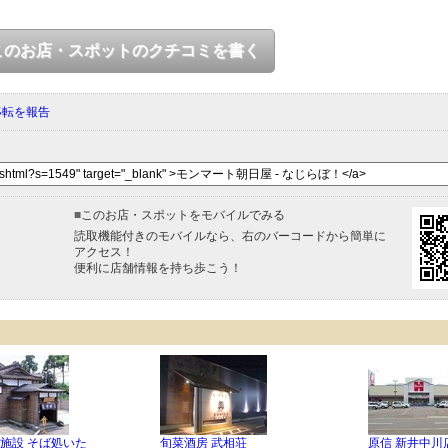
このお店・スポットのクチコミを書く
移転を報告
■
このお店・スポットをモバイルでみる
読取機能付きのモバイルなら、右のバーコードから簡単に
アクセス！
便利に店舗情報を持ち歩こう！
施設 そば処いた
旬菜酒房 武相荘
原信 新井中川