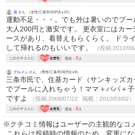
花
さん （女性/三条市/20代/Lv.15）
運動不足・・・。でも外は暑いのでプー
大人200円と激安です。 更衣室にはカ
ースがあり、着替えもらくらく。 ドラ
して帰れるのもいいです。
（投稿:2012/08
0
このクチコミに
現在：
人
グルメン
さん （男性/三条市/30代/Lv.8）
三条市民で、住基カード（サンキッズカ
でプールに入れちゃう！ママ＋パパ＋子
ですよ
（投稿:2009/07/22 掲載：2010/03/02）
0
このクチコミに
現在：
人
※クチコミ情報はユーザーの主観的なコ
これらは投稿時の情報のため、変更に