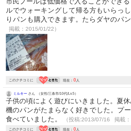
市民プールは低価格で入ることができる
ルでウォーキングして帰る方もいらっし
りパンも購入できます。たらダヤのパ
掲載：2015/01/22）
0
このクチコミに
現在：
人
ミルキー
さん （女性/三条市/10代/Lv.5）
子供の頃によく遊びにいきました。夏休
機のパンがたまらなく好きでした。プー
食べていました。
（投稿:2013/07/16 掲載：2
0
このクチコミに
現在：
人