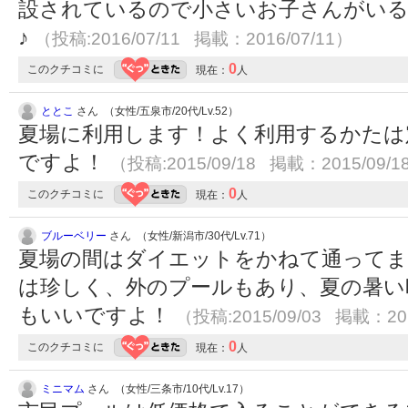
設されているので小さいお子さんがい
♪
（投稿:2016/07/11 掲載：2016/07/11）
0
このクチコミに
現在：
人
ととこ
さん （女性/五泉市/20代/Lv.52）
夏場に利用します！よく利用するかたは
ですよ！
（投稿:2015/09/18 掲載：2015/09/1
0
このクチコミに
現在：
人
ブルーベリー
さん （女性/新潟市/30代/Lv.71）
夏場の間はダイエットをかねて通ってま
は珍しく、外のプールもあり、夏の暑い
もいいですよ！
（投稿:2015/09/03 掲載：201
0
このクチコミに
現在：
人
ミニマム
さん （女性/三条市/10代/Lv.17）