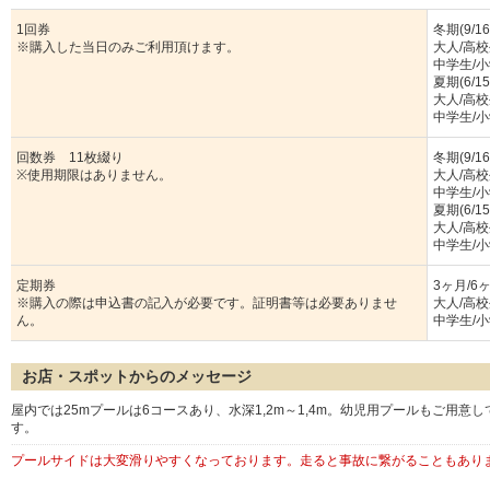
1回券
冬期(9/16
※購入した当日のみご利用頂けます。
大人/高校
中学生/小
夏期(6/15
大人/高校
中学生/小
回数券 11枚綴り
冬期(9/16
※使用期限はありません。
大人/高校
中学生/小
夏期(6/15
大人/高校
中学生/小
定期券
3ヶ月/6
※購入の際は申込書の記入が必要です。証明書等は必要ありませ
大人/高校生
ん。
中学生/小学
お店・スポットからのメッセージ
屋内では25mプールは6コースあり、水深1,2m～1,4m。幼児用プールもご用
す。
プールサイドは大変滑りやすくなっております。走ると事故に繋がることもあり