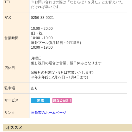
TEL
※お問い合わせの際は「なじらぼ！を見た」とお伝えいた
だければ幸いです。
FAX
0256-33-9021
10:00～20:00
[日・祝]
営業時間
10:00～19:00
屋外プール(6月15日～9月15日)
10:00～19:00
月曜日
但し祝日の場合は営業、翌日休みとなります
店休日
※毎月の月末(7・8月は営業いたします)
※年末年始(12月29日～1月4日まで)
駐車場
あり
サービス
リンク
三条市のホームページ
オススメ