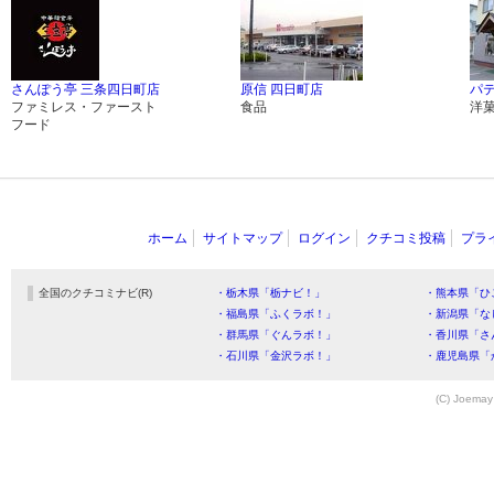
さんぽう亭 三条四日町店
原信 四日町店
パ
ファミレス・ファースト
食品
洋
フード
ホーム
サイトマップ
ログイン
クチコミ投稿
プラ
全国のクチコミナビ(R)
・栃木県「栃ナビ！」
・熊本県「ひ
・福島県「ふくラボ！」
・新潟県「な
・群馬県「ぐんラボ！」
・香川県「さ
・石川県「金沢ラボ！」
・鹿児島県「
(C) Joemay