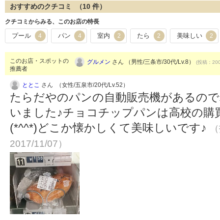
おすすめのクチコミ （
10
件）
クチコミからみる、このお店の特長
プール
パン
室内
たら
美味しい
4
4
2
2
2
このお店・スポットの
グルメン
さん （男性/三条市/30代/Lv.8）
(投稿：200
推薦者
ととこ
さん （女性/五泉市/20代/Lv.52）
たらだやのパンの自動販売機があるので
いました♪チョコチップパンは高校の購
(*^^*)どこか懐かしくて美味しいです♪
（
2017/11/07）