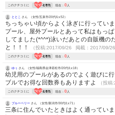
0
このクチコミに
現在：
人
ととこ
さん （女性/五泉市/20代/Lv.52）
ちっちゃい頃からよく泳ぎに行っていまし
プール、屋外プールとあって私はもっぱ
してました(*^^*)泳いだあとの自販機
と！！！
（投稿:2017/09/26 掲載：2017/09/2
0
このクチコミに
現在：
人
ゆぅ
さん （女性/福島県会津若松市/20代/Lv.18）
幼児用のプールがあるのでよく遊びに行
ブルでお得な回数券もありますよ
（投稿:2
0
このクチコミに
現在：
人
ブルーベリー
さん （女性/新潟市/30代/Lv.71）
三条に住んでいたときはよく通っていま