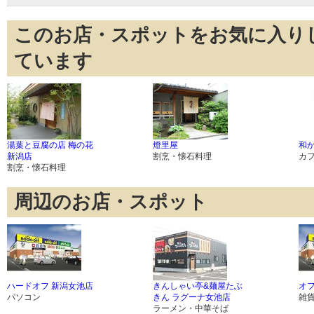
このお店・スポットをお気に入り
ています
湯葉と豆腐の店 梅の花
燈里屋
和か
新潟店
割烹・懐石料理
カ
割烹・懐石料理
周辺のお店・スポット
ハードオフ 新潟女池店
きんしゃい亭&麺屋たぶ
オ
パソコン
きん ラグーナ女池店
雑
ラーメン・中華そば