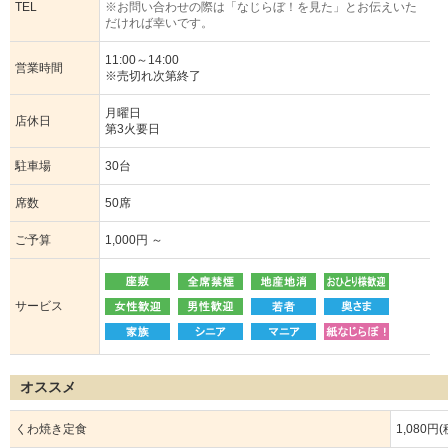
TEL
※お問い合わせの際は「なじらぼ！を見た」とお伝えいた
だければ幸いです。
11:00～14:00
営業時間
※売切れ次第終了
月曜日
店休日
第3火要日
駐車場
30台
席数
50席
ご予算
1,000円 ～
サービス
オススメ
くわ焼き定食
1,080円