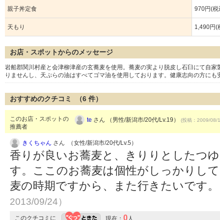
親子丼定食
970円(税
天もり
1,490円
お店・スポットからのメッセージ
岩船郡関川村産と会津柳津産の玄蕎麦を使用。蕎麦の実より脱皮し石臼にて自家
りませんし、天ぷらの油はすべてゴマ油を使用しております。健康志向の方にも
おすすめのクチコミ （
6
件）
このお店・スポットの
te
さん （男性/新潟市/20代/Lv.19）
(投稿：2009/08/
推薦者
きくちゃん
さん （女性/新潟市/20代/Lv.5）
香りが良いお蕎麦と、きりりとしたつゆ
す。ここのお蕎麦は個性がしっかりして
麦の時期ですから、また行きたいです
2013/09/24）
0
このクチコミに
現在：
人