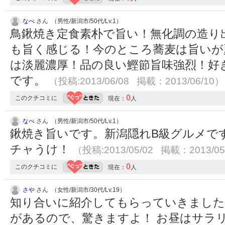
なべ
さん （男性/新潟市/50代/Lv.1）
鳥鍬焼き定食素朴で旨い！無化調の造り
も旨く感じる！今のところ蕎麦は旨いが
は淡麗濃厚！品の良い鰹節旨味強烈！好
です。
（投稿:2013/06/08 掲載：2013/06/10）
0
このクチコミに
現在：
人
なべ
さん （男性/新潟市/50代/Lv.1）
鍬焼き旨いです。新潟隠れB級グルメで
チャうけ！
（投稿:2013/05/02 掲載：2013/05
0
このクチコミに
現在：
人
さや
さん （女性/新潟市/30代/Lv.19）
知り合いに紹介してもらっていきました
があるので、驚きますよ！ お昼はサラ