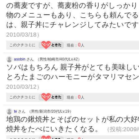
の蕎麦ですが、蕎麦粉の香りがしっかり
物のメニューもあり、こちらも頼んでる
は、親子丼にチャレンジしてみたいで
2010/03/18）
0
このクチコミに
現在：
人
asobin
さん （男性/柏崎市/40代/Lv.42）
ソバはもちろん 親子丼がとても美味し
とろたまごのハーモニーがタマリマセ
2010/03/12）
0
このクチコミに
現在：
人
te
さん （男性/新潟市/20代/Lv.19）
地鶏の鍬焼丼とそばのセットが私の大好
焼丼をたべにいきたくなる。
（投稿:2009/