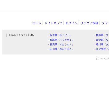
ホーム
サイトマップ
ログイン
クチコミ投稿
プラ
全国のクチコミナビ(R)
・栃木県「栃ナビ！」
・熊本県「ひ
・福島県「ふくラボ！」
・新潟県「な
・群馬県「ぐんラボ！」
・香川県「さ
・石川県「金沢ラボ！」
・鹿児島県「
(C) Joemay