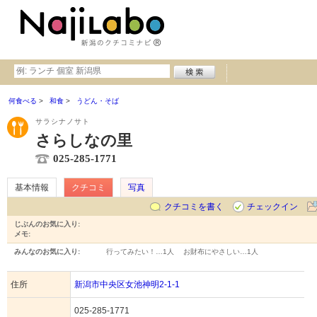
何食べる
和食
うどん・そば
サラシナノサト
さらしなの里
025-285-1771
基本情報
クチコミ
写真
クチコミを書く
チェックイン
じぶんのお気に入り:
メモ:
みんなのお気に入り:
行ってみたい！…
1人
お財布にやさしい…
1人
住所
新潟市中央区女池神明2-1-1
025-285-1771