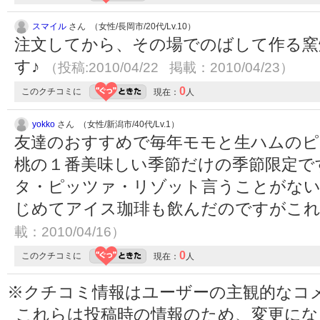
スマイル
さん （女性/長岡市/20代/Lv.10）
注文してから、その場でのばして作る窯
す♪
（投稿:2010/04/22 掲載：2010/04/23）
0
このクチコミに
現在：
人
yokko
さん （女性/新潟市/40代/Lv.1）
友達のおすすめで毎年モモと生ハムのピ
桃の１番美味しい季節だけの季節限定で
タ・ピッツァ・リゾット言うことがない
じめてアイス珈琲も飲んだのですがこれ
載：2010/04/16）
0
このクチコミに
現在：
人
※クチコミ情報はユーザーの主観的なコ
これらは投稿時の情報のため、変更に