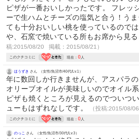
ピザが一番おいしかったです。 フレッ
ーで生ハムとチーズの塩気と合う！うま
ても十分おいしい桃を使っているのでは
や、石窯で焼いている所もお席から見
稿:2015/08/20 掲載：2015/08/21）
0
このクチコミに
現在：
人
ほうずき
さん （女性/魚沼市/40代/Lv.1）
年に数回しか行きませんが、アスパラの
オリーブオイルが美味しいのでオイル
ピザも焼くところが見えるのでついつい
ューもはずれなしです。
（投稿:2015/08/0
0
このクチコミに
現在：
人
のっこ
さん （女性/魚沼市/30代/Lv.3）