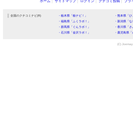
ホーム
サイトマップ
ログイン
クチコミ投稿
プラ
全国のクチコミナビ(R)
・栃木県「栃ナビ！」
・熊本県「ひ
・福島県「ふくラボ！」
・新潟県「な
・群馬県「ぐんラボ！」
・香川県「さ
・石川県「金沢ラボ！」
・鹿児島県「
(C) Joemay