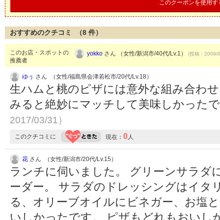
このクーポンを使用す
おすすめのクチコミ （
8
件）
このお店・スポットの
yokko
さん （女性/新潟市/40代/Lv.1）
(投稿：2009/0
推薦者
ゆぅ
さん （女性/福島県会津若松市/20代/Lv.18）
生ハムと桃のピザには意外な組み合わ
みると絶妙にマッチして美味しかった
2017/03/31）
0
このクチコミに
現在：
人
花
さん （女性/新潟市/20代/Lv.15）
ランチに伺いました。 グリーンサラダ
ーダー。 サラダのドレッシングはイタ
る、オリーブオイルにビネガー、お塩と
いしかったです。 ピザもどれもおいし