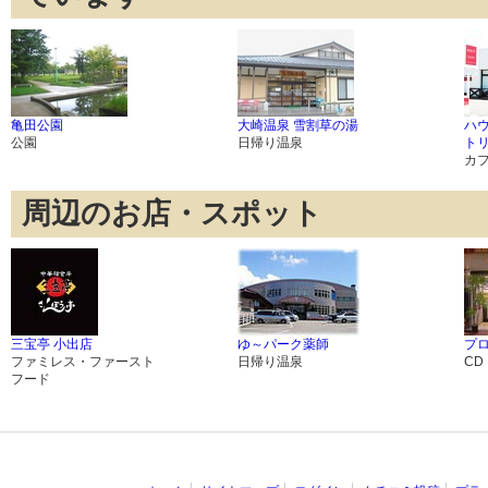
亀田公園
大崎温泉 雪割草の湯
ハ
公園
日帰り温泉
ト
カ
周辺のお店・スポット
三宝亭 小出店
ゆ～パーク薬師
プ
ファミレス・ファースト
日帰り温泉
CD
フード