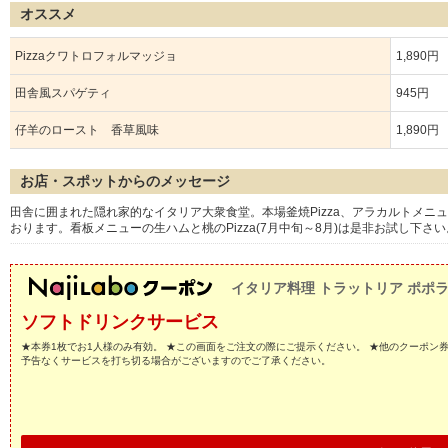
オススメ
Pizzaクワトロフォルマッジョ
1,890円
田舎風スパゲティ
945円
仔羊のロースト 香草風味
1,890円
お店・スポットからのメッセージ
田舎に囲まれた隠れ家的なイタリア大衆食堂。本場釜焼Pizza、アラカルトメ
おります。看板メニューの生ハムと桃のPizza(7月中旬～8月)は是非お試し下さい
イタリア料理 トラットリア ポポ
ソフトドリンクサービス
★本券1枚でお1人様のみ有効。 ★この画面をご注文の際にご提示ください。 ★他のクーポン
予告なくサービスを打ち切る場合がございますのでご了承ください。