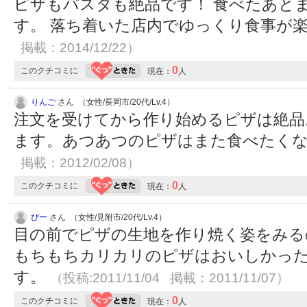
ピザもパスタも絶品です！ 食べたあと
す。 落ち着いた店内でゆっくり食事が
掲載：2014/12/22）
0
このクチコミに
現在：
人
りんご
さん （女性/長岡市/20代/Lv.4）
注文を受けてから作り始めるピザは絶品
ます。あつあつのピザはまた食べたく
掲載：2012/02/08）
0
このクチコミに
現在：
人
ぴー
さん （女性/見附市/20代/Lv.4）
目の前でピザの生地を作り焼く姿をみる
もちもちカリカリのピザはおいしかった
す。
（投稿:2011/11/04 掲載：2011/11/07）
0
このクチコミに
現在：
人