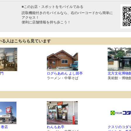
■
このお店・スポットをモバイルでみる
読取機能付きのモバイルなら、右のバーコードから簡単に
アクセス！
便利に店舗情報を持ち歩こう！
いる人はこちらも見ています
門
ログらあめん よし田亭
北方文化博物館
ラーメン・中華そば
美術館・博物
 巻店
わんもあ亭
クスリのコダマ