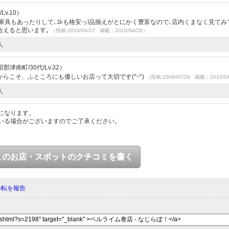
Lv.10）
家具もあったりして､ｺﾚも格安っ!品揃えがとにかく豊富なので､店内くまなく見てみ
り合えると思います｡
（投稿:2010/04/27 掲載：2010/04/28）
人
津南町/30代/Lv.32）
からこそ、ふところにも優しいお店って大切です(^-^)
（投稿:2009/07/29 掲載：2010/0
人
になります。
いる場合がございますのでご了承ください。
このお店・スポットのクチコミを書く
移転を報告