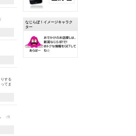
投
なじらぼ！イメージキャラク
ター
くりする
らってま
す。
（投