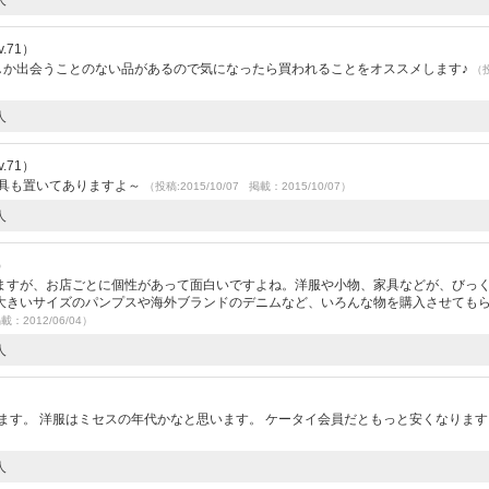
.71）
しか出会うことのない品があるので気になったら買われることをオススメします♪
（
人
.71）
家具も置いてありますよ～
（投稿:2015/10/07 掲載：2015/10/07）
人
）
ますが、お店ごとに個性があって面白いですよね。洋服や小物、家具などが、びっ
大きいサイズのパンプスや海外ブランドのデニムなど、いろんな物を購入させても
載：2012/06/04）
人
ます。 洋服はミセスの年代かなと思います。 ケータイ会員だともっと安くなりま
人