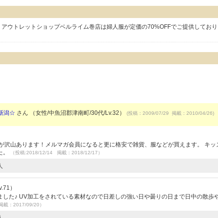
アウトレットショップベルライム巻店は婦人服が定価の70%OFFでご提供してお
新潟☆
さん （女性/中魚沼郡津南町/30代/Lv.32）
(投稿：2009/07/29 掲載：2010/04/26)
が沢山あります！メルマガ会員になると更に格安で雑貨、服などが買えます。 キッ
た。
（投稿:2018/12/14 掲載：2018/12/17）
人
.71）
した♪ UV加工をされている素材なので日差しの強い日や曇りの日まで日中の散歩
掲載：2017/09/20）
人