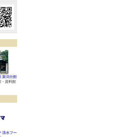
 新潟分館
館・資料館
 清水フー