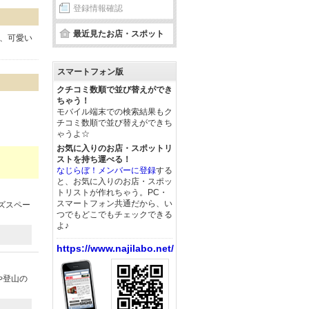
登録情報確認
最近見たお店・スポット
り、可愛い
スマートフォン版
クチコミ数順で並び替えができ
ちゃう！
モバイル端末での検索結果もク
チコミ数順で並び替えができち
ゃうよ☆
お気に入りのお店・スポットリ
ストを持ち運べる！
なじらぼ！メンバーに登録
する
と、お気に入りのお店・スポッ
トリストが作れちゃう。PC・
スマートフォン共通だから、い
ズスペー
つでもどこでもチェックできる
よ♪
https://www.najilabo.net/
や登山の