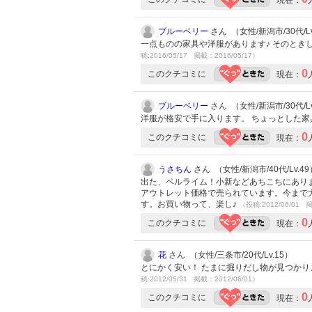
ブルーベリー
さん （女性/新潟市/30代/Lv
一点ものの家具や洋服があります♪ そのとき
稿:2016/05/17 掲載：2016/05/17）
0
このクチコミに
現在：
ブルーベリー
さん （女性/新潟市/30代/Lv
洋服が格安で手に入ります。 ちょっとした
0
このクチコミに
現在：
うさちん
さん （女性/新潟市/40代/Lv.49
出た、ベルライム！小新などあちこちにあり
アウトレット価格で売られています。今まで
す。お買い物って、楽し♪
（投稿:2012/06/01 掲
0
このクチコミに
現在：
花
さん （女性/三条市/20代/Lv.15）
とにかく安い！ たまに掘りだし物が見つかり
稿:2012/05/31 掲載：2012/06/01）
0
このクチコミに
現在：