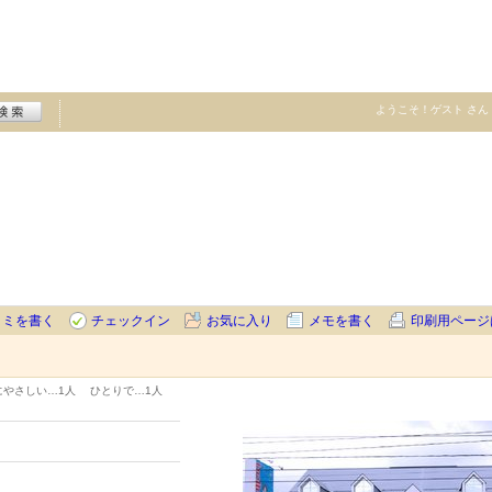
ようこそ！
ゲスト
さん
コミを書く
チェックイン
お気に入り
メモを書く
印刷用ページ
にやさしい…
1人
ひとりで…
1人