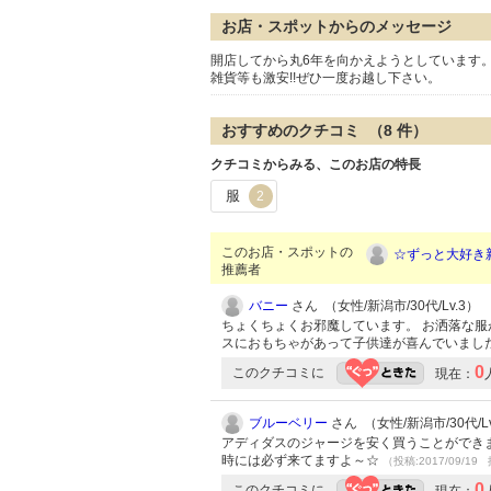
お店・スポットからのメッセージ
開店してから丸6年を向かえようとしています。
雑貨等も激安!!ぜひ一度お越し下さい。
おすすめのクチコミ （
8
件）
クチコミからみる、このお店の特長
服
2
このお店・スポットの
☆ずっと大好き
推薦者
バニー
さん （女性/新潟市/30代/Lv.3）
ちょくちょくお邪魔しています。 お洒落な服
スにおもちゃがあって子供達が喜んでいまし
0
このクチコミに
現在：
ブルーベリー
さん （女性/新潟市/30代/Lv
アディダスのジャージを安く買うことができま
時には必ず来てますよ～☆
（投稿:2017/09/19 
0
このクチコミに
現在：