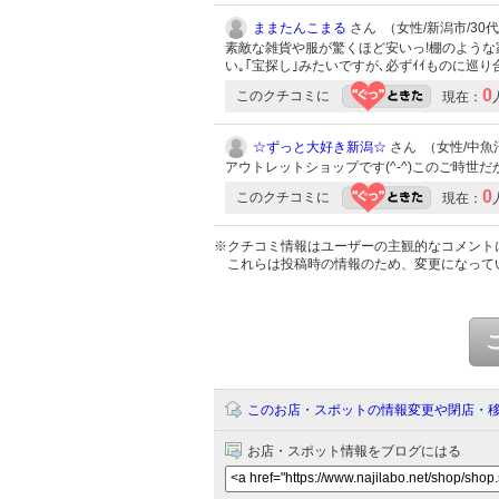
ままたんこまる
さん （女性/新潟市/30代/
素敵な雑貨や服が驚くほど安いっ!棚のような
い｡｢宝探し｣みたいですが､必ずｲｲものに巡
0
このクチコミに
現在：
☆ずっと大好き新潟☆
さん （女性/中魚沼郡
アウトレットショップです(^-^)このご時世だ
0
このクチコミに
現在：
※クチコミ情報はユーザーの主観的なコメント
これらは投稿時の情報のため、変更になって
このお店・スポットの情報変更や閉店・
お店・スポット情報をブログにはる