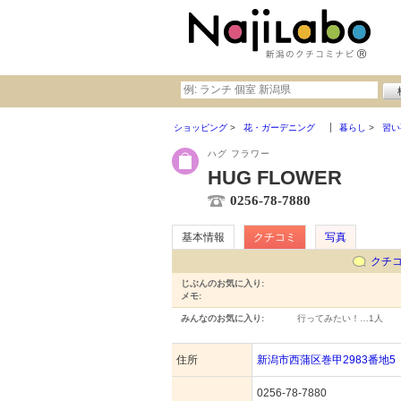
ショッピング
花・ガーデニング
暮らし
習い
ハグ フラワー
HUG FLOWER
0256-78-7880
基本情報
クチコミ
写真
クチ
じぶんのお気に入り:
メモ:
みんなのお気に入り:
行ってみたい！…
1人
住所
新潟市西蒲区巻甲2983番地5
0256-78-7880