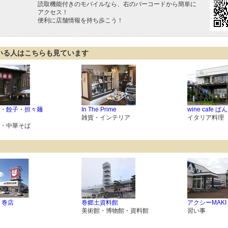
読取機能付きのモバイルなら、右のバーコードから簡単に
アクセス！
便利に店舗情報を持ち歩こう！
いる人はこちらも見ています
・餃子・担々麺
In The Prime
wine cafe ぱん
雑貨・インテリア
イタリア料理
・中華そば
 巻店
巻郷土資料館
アクシーMAKI
美術館・博物館・資料館
習い事