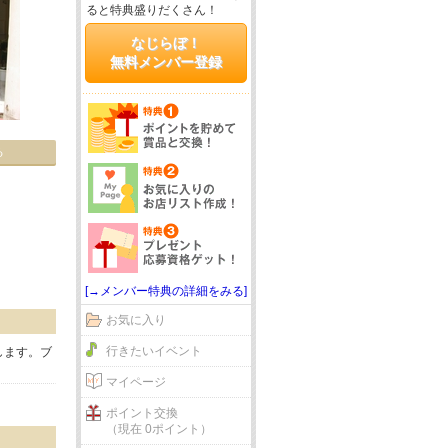
ると特典盛りだくさん！
なじらぼ！
無料メンバー登録
る
[→メンバー特典の詳細をみる]
お気に入り
行きたいイベント
します。ブ
マイページ
ポイント交換
（現在 0ポイント）