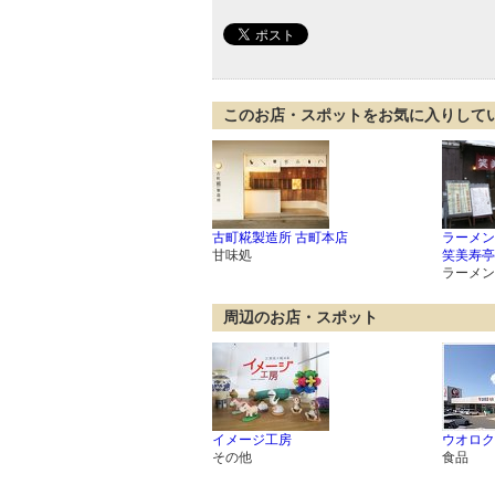
このお店・スポットをお気に入りして
古町糀製造所 古町本店
ラーメン
甘味処
笑美寿亭
ラーメン
周辺のお店・スポット
イメージ工房
ウオロク
その他
食品