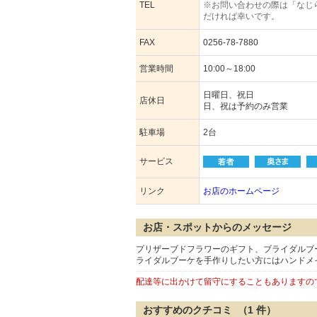
TEL
※お問い合わせの際は「なじ
だければ幸いです。
FAX
0256-78-7880
営業時間
10:00～18:00
日曜日、祝日
店休日
日、祝は予約のみ営業
駐車場
2台
サービス
リンク
お店のホームページ
お店・スポットからのメッセージ
プリザーブドフラワーのギフト、ブライダルブ
ライダルブーケを手作りしたい方にはハンドメ
配達等に出かけて留守にすることもありますの
おすすめのクチコミ （
1
件）