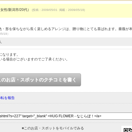
女性/新潟市/20代）
(投稿：2009/05/01 掲載：2009/05/19)
色・形を保ちながら長く楽しめるアレンジは、贈り物にとても喜ばれます。薔薇が
05/19）
人
になります。
いる場合がございますのでご了承ください。
このお店・スポットのクチコミを書く
移転を報告
■
このお店・スポットをモバイルでみる