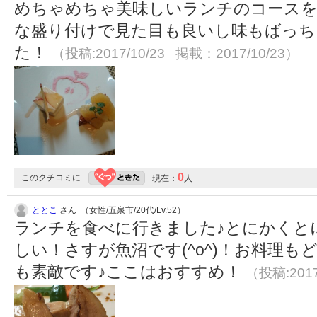
めちゃめちゃ美味しいランチのコースをいた
な盛り付けで見た目も良いし味もばっち
た！
（投稿:2017/10/23 掲載：2017/10/23）
0
このクチコミに
現在：
人
ととこ
さん （女性/五泉市/20代/Lv.52）
ランチを食べに行きました♪とにかくと
しい！さすが魚沼です(^o^)！お料理
も素敵です♪ここはおすすめ！
（投稿:2017