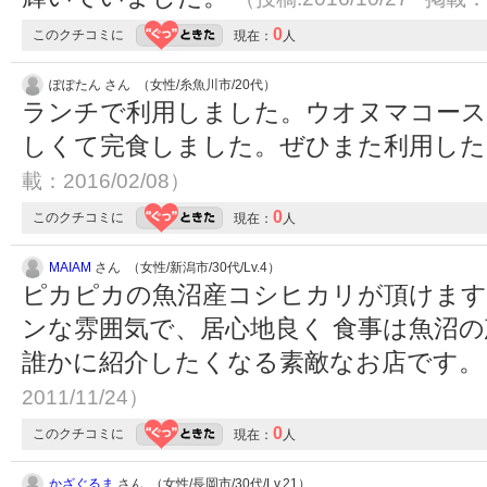
0
このクチコミに
現在：
人
ぽぽたん さん （女性/糸魚川市/20代）
ランチで利用しました。ウオヌマコース
しくて完食しました。ぜひまた利用し
載：2016/02/08）
0
このクチコミに
現在：
人
MAIAM
さん （女性/新潟市/30代/Lv.4）
ピカピカの魚沼産コシヒカリが頂けます
ンな雰囲気で、居心地良く 食事は魚沼の
誰かに紹介したくなる素敵なお店です
2011/11/24）
0
このクチコミに
現在：
人
かざぐるま
さん （女性/長岡市/30代/Lv.21）