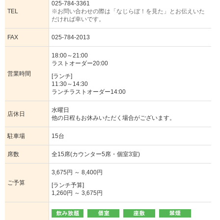
025-784-3361
TEL
※お問い合わせの際は「なじらぼ！を見た」とお伝えいた
だければ幸いです。
FAX
025-784-2013
18:00～21:00
ラストオーダー20:00
営業時間
[ランチ]
11:30～14:30
ランチラストオーダー14:00
水曜日
店休日
他の日程もお休みいただく場合がございます。
駐車場
15台
席数
全15席(カウンター5席・個室3室)
3,675円 ～ 8,400円
ご予算
[ランチ予算]
1,260円 ～ 3,675円