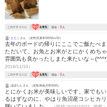
0
このクチコミに
現在：
人
ととこ
さん （女性/五泉市/20代/Lv.52）
去年のボードの帰りにここでご飯たべま
ただいて、お魚とお米がとにかくめち
雰囲気も良かったしまた来たいな～(*^^*
2016/11/10）
0
このクチコミに
現在：
人
ぽぽたん さん （女性/糸魚川市/20代）
とにかくお米が美味しいです。家でもい
るはずなのに、やはり魚沼産コシヒカリ
輝いていました。
（投稿:2016/10/27 掲載：2