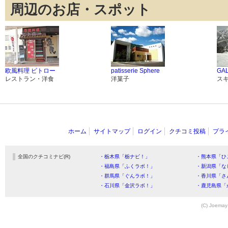
周辺のお店・スポット
欧風料理 ビトロー
patisserie Sphere
GA
レストラン・洋食
洋菓子
ス
ホーム
サイトマップ
ログイン
クチコミ投稿
プラ
全国のクチコミナビ(R)
・栃木県「栃ナビ！」
・熊本県「ひ
・福島県「ふくラボ！」
・新潟県「な
・群馬県「ぐんラボ！」
・香川県「さ
・石川県「金沢ラボ！」
・鹿児島県「
(C) Joemay