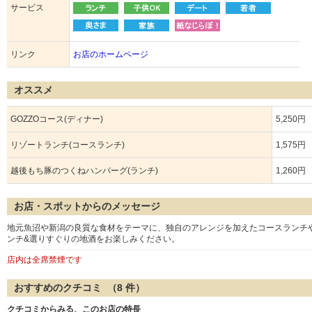
サービス
リンク
お店のホームページ
オススメ
GOZZOコース(ディナー)
5,250円
リゾートランチ(コースランチ)
1,575円
越後もち豚のつくねハンバーグ(ランチ)
1,260円
お店・スポットからのメッセージ
地元魚沼や新潟の良質な食材をテーマに、独自のアレンジを加えたコースランチ
ンチ&選りすぐりの地酒をお楽しみください。
店内は全席禁煙です
おすすめのクチコミ （
8
件）
クチコミからみる、このお店の特長