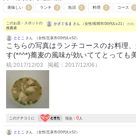
美味しい
ランチ
魚沼
料理
コース
5
3
2
2
2
このお店・スポットの
かざぐるま
さん （女性/長岡市/30代/Lv.21）
(投稿：
推薦者
ととこ
さん （女性/五泉市/20代/Lv.52）
こちらの写真はランチコースのお料理、
す(*^^*)蕎麦の風味が効いててとって
稿:2017/12/03 掲載：2017/12/06）
0
このクチコミに
現在：
人
ととこ
さん （女性/五泉市/20代/Lv.52）