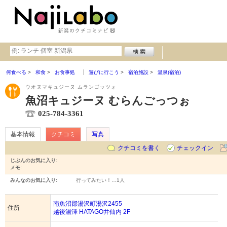
何食べる
和食
お食事処
遊びに行こう
宿泊施設
温泉(宿泊)
ウオヌマキュジーヌ ムランゴッツォ
魚沼キュジーヌ むらんごっつぉ
025-784-3361
基本情報
クチコミ
写真
クチコミを書く
チェックイン
じぶんのお気に入り:
メモ:
みんなのお気に入り:
行ってみたい！…
1人
南魚沼郡湯沢町湯沢2455
住所
越後湯澤 HATAGO井仙内 2F