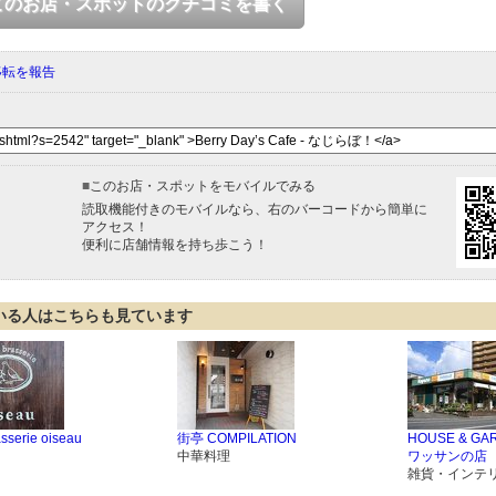
このお店・スポットのクチコミを書く
移転を報告
■
このお店・スポットをモバイルでみる
読取機能付きのモバイルなら、右のバーコードから簡単に
アクセス！
便利に店舗情報を持ち歩こう！
いる人はこちらも見ています
sserie oiseau
街亭 COMPILATION
HOUSE & GA
中華料理
ワッサンの店
雑貨・インテ