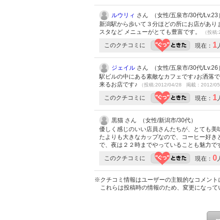
ルウリィ
さん （女性/五泉市/30代/Lv.23
新潟駅から歩いて３分ほどの所にお店があります
スタなど メニューがとても豊富です。
（投稿:2
1
このクチコミに
現在：
ジェイル
さん （女性/五泉市/30代/Lv.26
駅ビルの中にある素敵なカフェです♪お洒落で
来るお店です♪
（投稿:2012/04/28 掲載：2012/05
1
このクチコミに
現在：
黒猫 さん （女性/新潟市/30代）
優しく感じのいい店員さんたちが、とても美
たよりも大きなカップなので、コーヒー好き
で、夜は２２時までやっていることも魅力で
0
このクチコミに
現在：
※クチコミ情報はユーザーの主観的なコメント
これらは投稿時の情報のため、変更になって