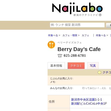
何食べる
カフェ・喫茶
カフェ
何食べる
ベリーデイズカフェ
Berry Day’s Cafe
025-288-6781
基本情報
クチコミ
写真
クチ
じぶんのお気に入り:
メモ:
みんなのお気に入り:
行ってみたい！…
2人
新潟市中央区花園1-1-1
住所
新潟駅ビルCoCoLo中央1F