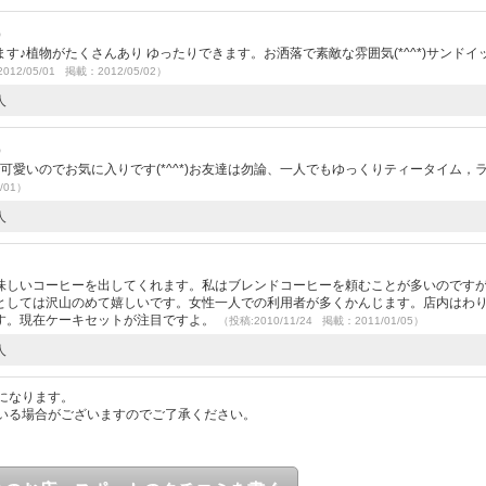
）
♪植物がたくさんあり ゆったりできます。お洒落で素敵な雰囲気(*^^*)サンドイ
012/05/01 掲載：2012/05/02）
人
）
可愛いのでお気に入りです(*^^*)お友達は勿論、一人でもゆっくりティータイム，
/01）
人
味しいコーヒーを出してくれます。私はブレンドコーヒーを頼むことが多いのです
としては沢山のめて嬉しいです。女性一人での利用者が多くかんじます。店内はわ
す。現在ケーキセットが注目ですよ。
（投稿:2010/11/24 掲載：2011/01/05）
人
になります。
いる場合がございますのでご了承ください。