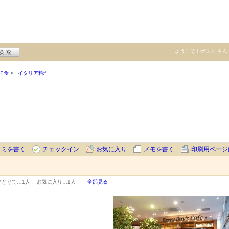
ようこそ！
ゲスト
さん
洋食
イタリア料理
コミを書く
チェックイン
お気に入り
メモを書く
印刷用ページ
ひとりで…
1人
お気に入り…
1人
全部見る