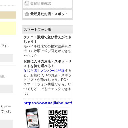
登録情報確認
最近見たお店・スポット
スマートフォン版
クチコミ数順で並び替えができ
ちゃう！
たです。
モバイル端末での検索結果もク
チコミ数順で並び替えができち
ゃうよ☆
お気に入りのお店・スポットリ
ストを持ち運べる！
なじらぼ！メンバーに登録
する
と、お気に入りのお店・スポッ
 掲載：
トリストが作れちゃう。PC・
スマートフォン共通だから、い
つでもどこでもチェックできる
よ♪
https://www.najilabo.net/
てリピー
してうれ