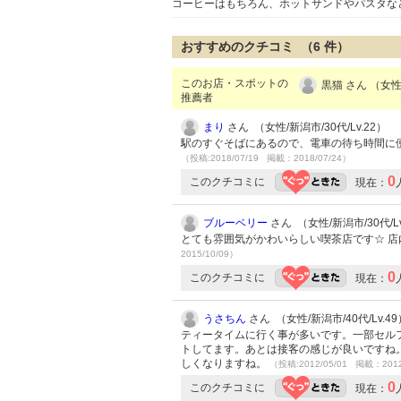
コーヒーはもちろん、ホットサンドやパスタな
おすすめのクチコミ （
6
件）
このお店・スポットの
黒猫 さん （女性
推薦者
まり
さん （女性/新潟市/30代/Lv.22）
駅のすぐそばにあるので、電車の待ち時間に
（投稿:2018/07/19 掲載：2018/07/24）
0
このクチコミに
現在：
ブルーベリー
さん （女性/新潟市/30代/Lv
とても雰囲気がかわいらしい喫茶店です☆ 
2015/10/09）
0
このクチコミに
現在：
うさちん
さん （女性/新潟市/40代/Lv.49
ティータイムに行く事が多いです。一部セル
トしてます。あとは接客の感じが良いですね
しくなりますね。
（投稿:2012/05/01 掲載：2012
0
このクチコミに
現在：