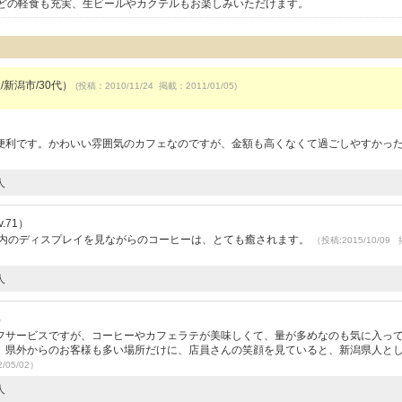
どの軽食も充実、生ビールやカクテルもお楽しみいただけます。
/新潟市/30代）
(投稿：2010/11/24 掲載：2011/01/05)
便利です。かわいい雰囲気のカフェなのですが、金額も高くなくて過ごしやすかっ
人
.71）
店内のディスプレイを見ながらのコーヒーは、とても癒されます。
（投稿:2015/10/09
人
）
フサービスですが、コーヒーやカフェラテが美味しくて、量が多めなのも気に入っ
。県外からのお客様も多い場所だけに、店員さんの笑顔を見ていると、新潟県人と
/05/02）
人