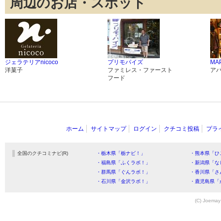
周辺のお店・スポット
ジェラテリアnicoco
プリモパイズ
MA
洋菓子
ファミレス・ファースト
ア
フード
ホーム
サイトマップ
ログイン
クチコミ投稿
プラ
全国のクチコミナビ(R)
・栃木県「栃ナビ！」
・熊本県「ひ
・福島県「ふくラボ！」
・新潟県「な
・群馬県「ぐんラボ！」
・香川県「さ
・石川県「金沢ラボ！」
・鹿児島県「
(C) Joemay