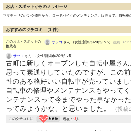
お店・スポットからのメッセージ
ママチャリのパンク修理から、ロードバイクのメンテナンス、販売まで。自転車
おすすめのクチコミ （
1
件）
このお店・スポットの
サッコ
さん （女性/新潟市/20代/Lv.5）
(投稿：2011/
推薦者
サッコ
さん （女性/新潟市/20代/Lv.5）
古町に新しくオープンした自転車屋さん
思って素通りしていたのですが、この前
性のある格好いい自転車が売っていまし
自転車の修理やメンテナンスもやってく
ンテナンスって今までやった事なかった
ってみようかな、と思いました。
（投稿:2
0
このクチコミに
現在：
人