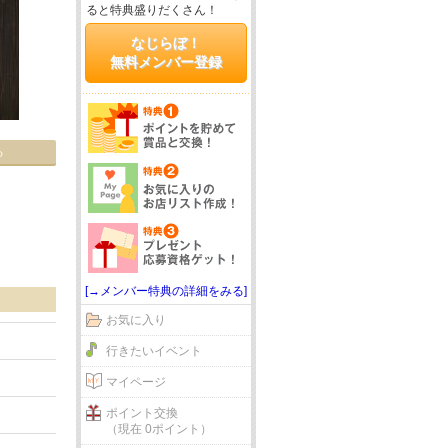
ると特典盛りだくさん！
なじらぼ！
無料メンバー登録
る
[→メンバー特典の詳細をみる]
お気に入り
行きたいイベント
マイページ
ポイント交換
（現在 0ポイント）