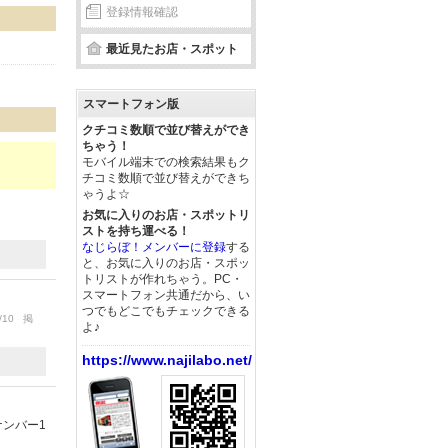
登録情報確認
最近見たお店・スポット
。
スマートフォン版
クチコミ数順で並び替えができ
ちゃう！
モバイル端末での検索結果もク
チコミ数順で並び替えができち
ゃうよ☆
お気に入りのお店・スポットリ
ストを持ち運べる！
なじらぼ！メンバーに登録
する
と、お気に入りのお店・スポッ
トリストが作れちゃう。PC・
スマートフォン共通だから、い
つでもどこでもチェックできる
/10 掲
よ♪
https://www.najilabo.net/
ナンバー1