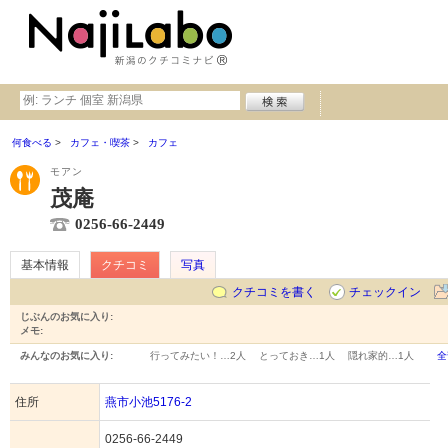
何食べる
カフェ・喫茶
カフェ
モアン
茂庵
0256-66-2449
基本情報
クチコミ
写真
クチコミを書く
チェックイン
じぶんのお気に入り:
メモ:
みんなのお気に入り:
行ってみたい！…
2人
とっておき…
1人
隠れ家的…
1人
全
住所
燕市小池5176-2
0256-66-2449