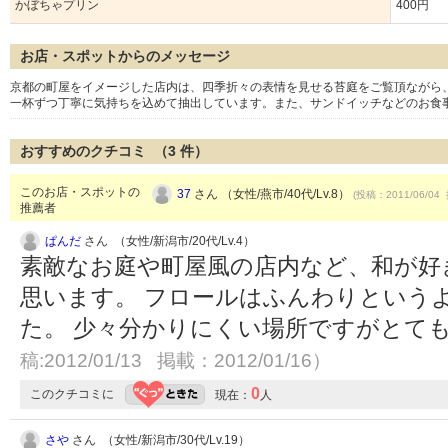
かぼちゃプリン
400円
お店・スポットからのメッセージ
京都の町屋をイメージした店内は、四季折々の表情を見せる苔庭をご覧頂ながら
一杯ずつ丁寧に気持ちを込めて抽出しています。また、サンドイッチなどのお食
おすすめのクチコミ （
3
件）
このお店・スポットの
37
さん （女性/燕市/40代/Lv.8）
(投稿：2011/06/04 
推薦者
ぱんだ
さん （女性/新潟市/20代/Lv.4）
素敵なお庭や町屋風の店内など、和が好
思います。 フロールはふんわりという
た。 少々分かりにくい場所ですがとて
稿:2012/01/13 掲載：2012/01/16）
0
このクチコミに
現在：
人
さや
さん （女性/新潟市/30代/Lv.19）