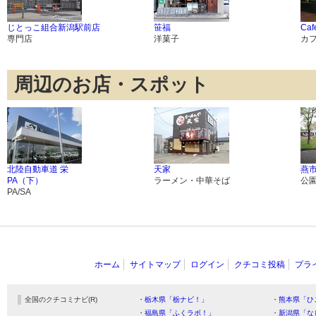
じとっこ組合新潟駅前店
笹福
Caf
専門店
洋菓子
カ
周辺のお店・スポット
北陸自動車道 栄
天家
燕
PA（下）
ラーメン・中華そば
公
PA/SA
ホーム
サイトマップ
ログイン
クチコミ投稿
プラ
全国のクチコミナビ(R)
・栃木県「栃ナビ！」
・熊本県「ひ
・福島県「ふくラボ！」
・新潟県「な