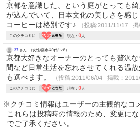
京都を意識した、という庭がとっても綺
が込んでいて、日本文化の美しさを感じ
コーヒーは格別です♪
（投稿:2011/11/17 掲
0
このクチコミに
現在：
人
37
さん （女性/燕市/40代/Lv.8）
京都大好きなオーナーのとっても贅沢な
間など日常生活を忘れさせてくれる温故
も選べます。
（投稿:2011/06/04 掲載：2011/
0
このクチコミに
現在：
人
※クチコミ情報はユーザーの主観的なコ
これらは投稿時の情報のため、変更に
でご了承ください。