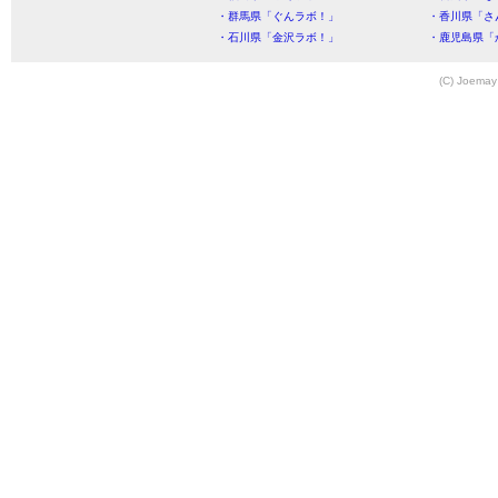
・群馬県「ぐんラボ！」
・香川県「さ
・石川県「金沢ラボ！」
・鹿児島県「
(C) Joemay