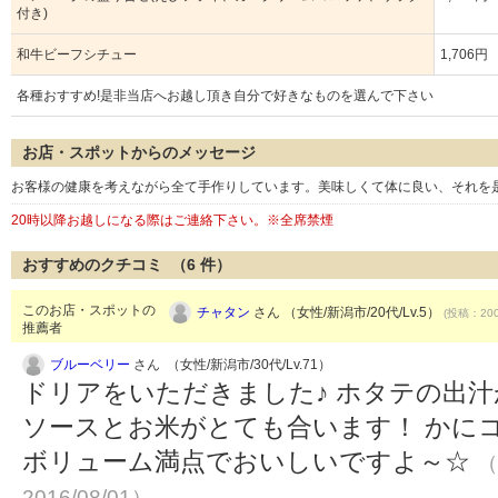
付き)
和牛ビーフシチュー
1,706円
各種おすすめ!是非当店へお越し頂き自分で好きなものを選んで下さい
お店・スポットからのメッセージ
お客様の健康を考えながら全て手作りしています。美味しくて体に良い、それを
20時以降お越しになる際はご連絡下さい。※全席禁煙
おすすめのクチコミ （
6
件）
このお店・スポットの
チャタン
さん （女性/新潟市/20代/Lv.5）
(投稿：200
推薦者
ブルーベリー
さん （女性/新潟市/30代/Lv.71）
ドリアをいただきました♪ ホタテの出
ソースとお米がとても合います！ かに
ボリューム満点でおいしいですよ～☆
（
2016/08/01）