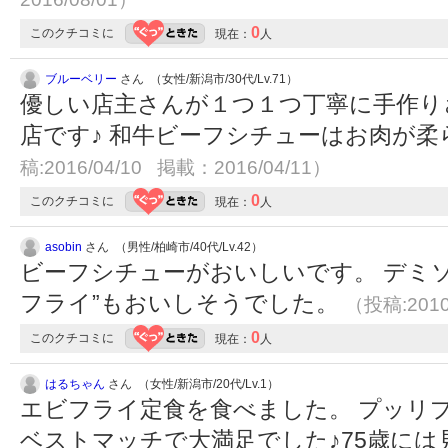
0
このクチコミに
現在：
人
ブルーベリー
さん （女性/新潟市/30代/Lv.71）
優しい店主さんが１つ１つ丁寧に手作り
店です♪ 和牛ビーフシチューはお肉が柔
稿:2016/04/10 掲載：2016/04/11）
0
このクチコミに
現在：
人
asobin
さん （男性/柏崎市/40代/Lv.42）
ビーフシチューがおいしいです。 デミソ
フライ”もおいしそうでした。
（投稿:2010
0
このクチコミに
現在：
人
はるちゃん
さん （女性/新潟市/20代/Lv.1）
エビフライ定食を食べました。 プッリプ
ベストマッチで大満足でした♪75歳に