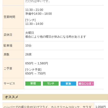
だければ幸いです。
11:30～21:00
準備中14:00～18:00
営業時間
[ランチ]
11:30～14:00
火曜日
店休日
都合により他の曜日が休みになる時があります
駐車場
10台
席数
28席
650円 ～ 1,580円
ご予算
[ランチ予算]
650円 ～ 750円
サービス
オススメ
ハンバーグの盛り合せ(えびフライ、カニクリームコロッケ、サラダ
1,058円