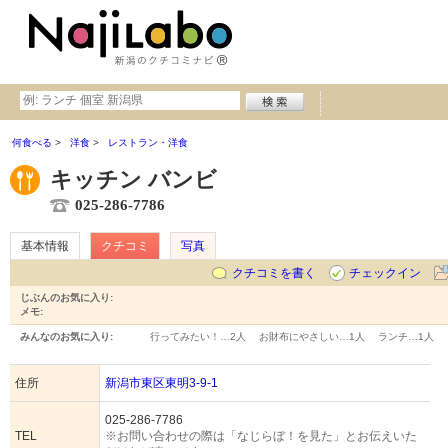
何食べる
洋食
レストラン・洋食
キッチン バンビ
025-286-7786
基本情報
クチコミ
写真
クチコミを書く
チェックイン
じぶんのお気に入り:
メモ:
みんなのお気に入り:
行ってみたい！…
2人
お財布にやさしい…
1人
ランチ…
1人
住所
新潟市東区東明3-9-1
025-286-7786
TEL
※お問い合わせの際は「なじらぼ！を見た」とお伝えいた