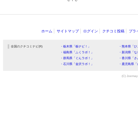
ホーム
サイトマップ
ログイン
クチコミ投稿
プラ
全国のクチコミナビ(R)
・栃木県「栃ナビ！」
・熊本県「ひ
・福島県「ふくラボ！」
・新潟県「な
・群馬県「ぐんラボ！」
・香川県「さ
・石川県「金沢ラボ！」
・鹿児島県「
(C) Joemay