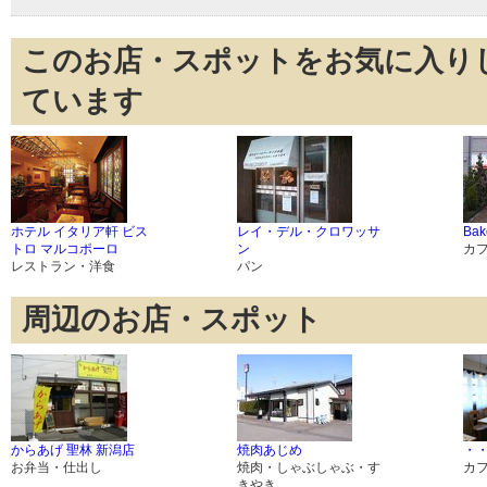
このお店・スポットをお気に入り
ています
ホテル イタリア軒 ビス
レイ・デル・クロワッサ
Ba
トロ マルコポーロ
ン
カ
レストラン・洋食
パン
周辺のお店・スポット
からあげ 聖林 新潟店
焼肉あじめ
・・・
お弁当・仕出し
焼肉・しゃぶしゃぶ・す
カ
きやき