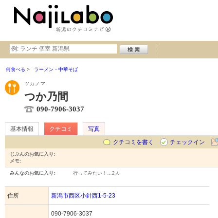
何食べる
ラーメン・中華そば
ツカノマ
つか乃間
090-7906-3037
基本情報
クチコミ
写真
クチコミを書く
チェックイン
じぶんのお気に入り:
メモ:
みんなのお気に入り:
行ってみたい！…
2人
住所
新潟市西区小針西1-5-23
090-7906-3037