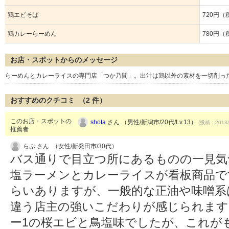
鶏エビそば
720円（
鶏カレーらーめん
780円（
お店・スポットからのメッセージ
らーめんとカレーライスの専門店「つか乃間」。出汁は鶏以外の素材を一切削った
おすすめのクチコミ （
2
件）
このお店・スポットの
shota
さん （男性/新潟市/20代/Lv.13）
(投稿：2013/
推薦者
らぶ さん （女性/新発田市/30代）
バス通りで目立つ所にあるものの一見気
塩ラーメンとカレーライスが看板商品で
らいありますが、一般的な正油や味噌系
違う店主の強いこだわりが感じられます
ー1の桜エビと鳥塩味でしたが、これが