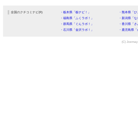
全国のクチコミナビ(R)
・栃木県「栃ナビ！」
・熊本県「ひ
・福島県「ふくラボ！」
・新潟県「な
・群馬県「ぐんラボ！」
・香川県「さ
・石川県「金沢ラボ！」
・鹿児島県「
(C) Joemay