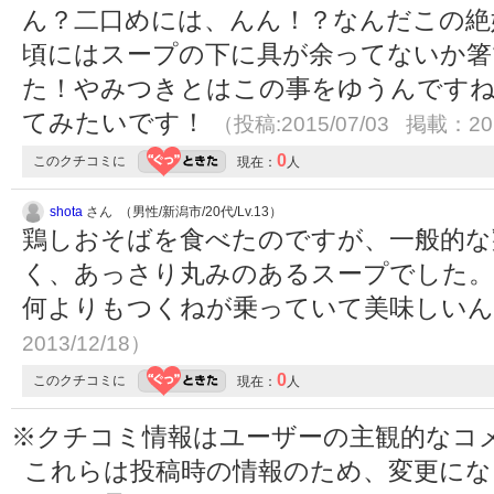
ん？二口めには、んん！？なんだこの絶
頃にはスープの下に具が余ってないか箸
た！やみつきとはこの事をゆうんです
てみたいです！
（投稿:2015/07/03 掲載：201
0
このクチコミに
現在：
人
shota
さん （男性/新潟市/20代/Lv.13）
鶏しおそばを食べたのですが、一般的な
く、あっさり丸みのあるスープでした。
何よりもつくねが乗っていて美味しい
2013/12/18）
0
このクチコミに
現在：
人
※クチコミ情報はユーザーの主観的なコ
これらは投稿時の情報のため、変更に