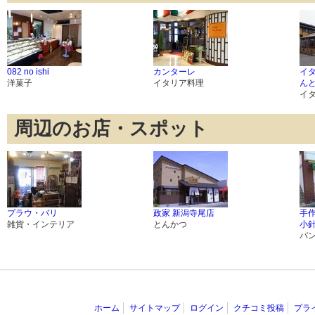
082 no ishi
カンターレ
イ
洋菓子
イタリア料理
んと
イ
周辺のお店・スポット
プラウ・バリ
政家 新潟寺尾店
手作
雑貨・インテリア
とんかつ
小
パ
ホーム
サイトマップ
ログイン
クチコミ投稿
プラ