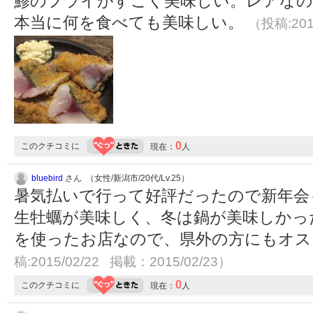
鯵のフライがすごく美味しい。レアな
本当に何を食べても美味しい。
（投稿:201
0
このクチコミに
現在：
人
bluebird
さん （女性/新潟市/20代/Lv.25）
暑気払いで行って好評だったので新年会
生牡蠣が美味しく、冬は鍋が美味しかっ
を使ったお店なので、県外の方にもオ
稿:2015/02/22 掲載：2015/02/23）
0
このクチコミに
現在：
人