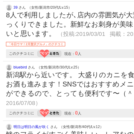
39
さん （女性/新潟市/20代/Lv.15）
8人で利用しましたが､店内の雰囲気が大
っくりできました。新鮮なお刺身が美味
いと思います。
（投稿:2019/03/01 掲載：201
「今日ウマ！2月贅沢グルメ」のクチコミ
0
このクチコミに
現在：
人
bluebird
さん （女性/新潟市/30代/Lv.25）
新潟駅から近いです。 大盛りのカニを
お酒も進みます！SNSではおすすめメ
ができるので、とっても便利です〜（
2016/07/08）
0
このクチコミに
現在：
人
明日は明日の風が吹く
さん （女性/新潟市/40代/Lv.12）