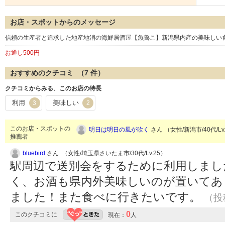
お店・スポットからのメッセージ
信頼の生産者と追求した地産地消の海鮮居酒屋【魚魯こ】新潟県内産の美味しい食
お通し500円
おすすめのクチコミ （
7
件）
クチコミからみる、このお店の特長
利用
美味しい
3
2
このお店・スポットの
明日は明日の風が吹く
さん （女性/新潟市/40代/Lv
推薦者
bluebird
さん （女性/埼玉県さいたま市/30代/Lv.25）
駅周辺で送別会をするために利用しまし
く、お酒も県内外美味しいのが置いてあ
ました！また食べに行きたいです。
（投稿
0
このクチコミに
現在：
人