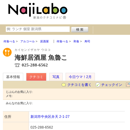
何食べる
アルコール
居酒屋
何食べる
和食
寿司
カイセンイザカヤ ウロコ
海鮮居酒屋 魚魯こ
025-288-6562
基本情報
クチコミ
写真
今日ウマ！2月
クチコミを書く
チェックイン
じぶんのお気に入り:
メモ:
みんなのお気に入り:
住所
新潟市中央区弁天 2-1-27
025-288-6562