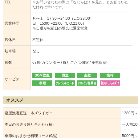
TEL
※お問い合わせの際は「なじらぼ！を見た」とお伝えいた
だければ幸いです。
月〜土 17:30〜24:00（L.O.23:00）
営業時間
日 15:00〜22:00（L.O.21:00）
※日曜が祝前日の場合は通常営業
店休日
不定休
駐車場
なし
席数
68席(カウンター / 掘りごたつ個室 / 座敷個室)
サービス
オススメ
寝屋漁港直送 本ズワイガニ
1380円～
本日のお造り盛り合わせ(7種)
一人前10
季節のおまかせ料理コース(9品)
5000円～