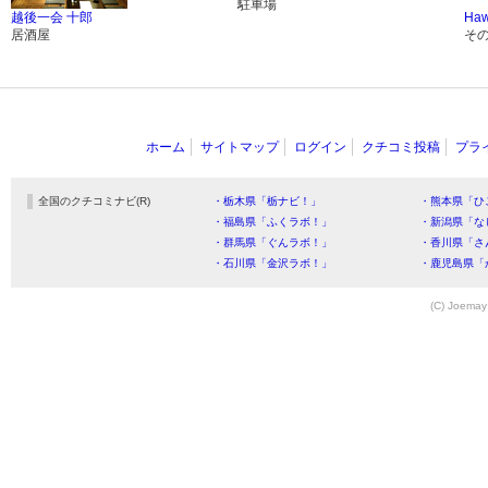
駐車場
越後一会 十郎
Haw
居酒屋
そ
ホーム
サイトマップ
ログイン
クチコミ投稿
プラ
全国のクチコミナビ(R)
・栃木県「栃ナビ！」
・熊本県「ひ
・福島県「ふくラボ！」
・新潟県「な
・群馬県「ぐんラボ！」
・香川県「さ
・石川県「金沢ラボ！」
・鹿児島県「
(C) Joemay