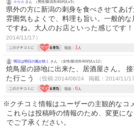
☆☆☆
さん （男性/新潟市/40代/Lv.5）
県外の方に新潟の刺身を食べさせてあげ
雰囲気もよくで、料理も旨い。一般的な
ですね。大人のお店といった感じです
2014/11/17）
1
このクチコミに
現在：
人
明日は明日の風が吹く
さん （女性/新潟市/40代/Lv.12）
焼鳥屋の跡地に出来た、居酒屋さん。 
た行こう
（投稿:2014/08/24 掲載：2014/11/1
0
このクチコミに
現在：
人
※クチコミ情報はユーザーの主観的なコ
これらは投稿時の情報のため、変更に
でご了承ください。